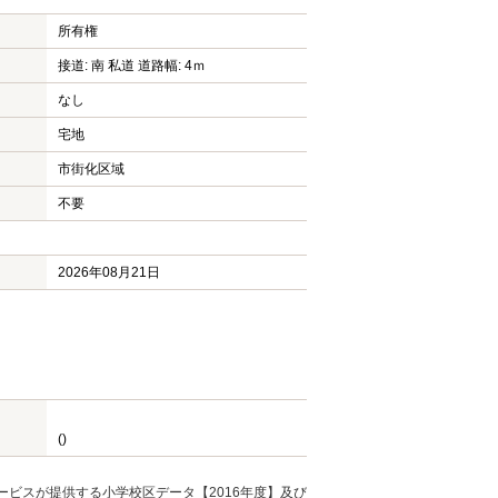
所有権
接道: 南 私道 道路幅: 4ｍ
なし
宅地
市街化区域
不要
2026年08月21日
()
ービスが提供する小学校区データ【2016年度】及び