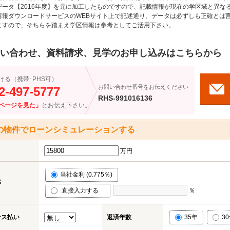
データ【2016年度】を元に加工したものですので、記載情報が現在の学区域と異な
情報ダウンロードサービスのWEBサイト上で記述通り、データは必ずしも正確とは言
ますので、そちらを踏まえ学区情報は参考としてご活用下さい。
い合わせ、資料請求、見学のお申し込みはこちらから
ける（携帯･PHS可）
お問い合わせ番号をお伝えください
2-497-5777
RHS-991016136
ページを見た」
とお伝え下さい。
の物件でローンシミュレーションする
万円
当社金利 (0.775％)
率
直接入力する
％
ナス払い
返済年数
35年
3