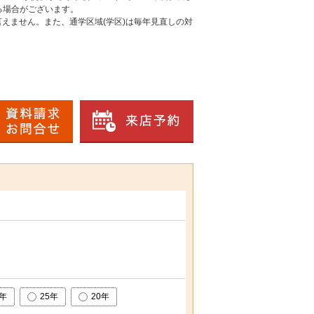
る場合がございます。
えません。また、通学区域(学区)は毎年見直しの対
0年
25年
20年