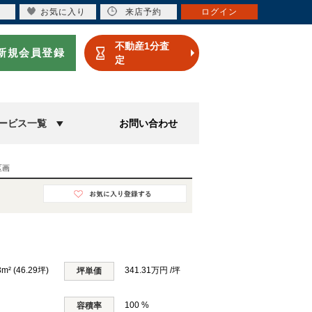
お気に入り
来店予約
ログイン
不動産1分査
新規会員登録
定
ービス一覧
お問い合わせ
区画
3m² (46.29坪)
341.31万円 /坪
坪単価
100 %
容積率