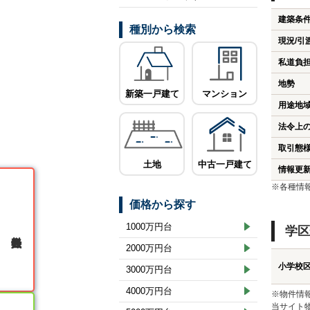
建築条
種別から検索
現況/引
私道負
地勢
新築一戸建て
マンション
用途地
法令上
取引態
土地
中古一戸建て
情報更
※各種情
価格から探す
1000万円台
学区
無料会員登録
2000万円台
小学校
3000万円台
4000万円台
※物件情
当サイト