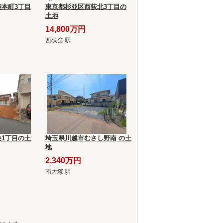
本町3丁目
東京都杉並区西荻北3丁目の
土地
14,800万円
西荻窪 駅
1丁目の土
埼玉県川越市むさし野南 の土
地
2,340万円
南大塚 駅