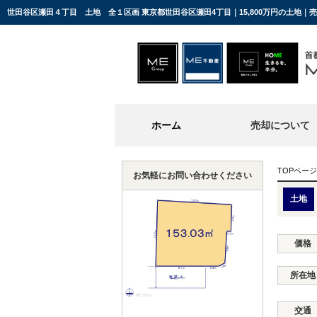
世田谷区瀬田４丁目 土地 全１区画 東京都世田谷区瀬田4丁目｜15,800万円の土地｜
ホーム
売却について
TOPページ
お気軽にお問い合わせください
土地
価格
所在地
交通