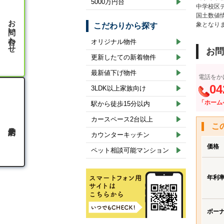
5000万円台
中学校区
国土数値
お問い合わせ
象となり
こだわりから探す
オリジナル物件
お問
更新したての新着物件
最新値下げ物件
電話をか
04
3LDK以上家族向け
「ホーム
駅から徒歩15分以内
カースペース2台以上
こ
カウンターキッチン
価格
ペット相談可能マンション
年利
ボー