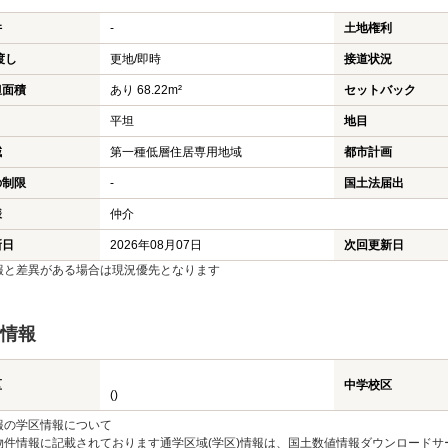
件
-
土地権利
渡し
更地/即時
接道状況
担面積
あり 68.22m²
セットバック
平坦
地目
域
第一種低層住居専用地域
都市計画
の制限
-
国土法届出
様
仲介
新日
2026年08月07日
次回更新日
報と差異がある場合は現況優先となります
情報
区
中学校区
()
報の学区情報について
物件情報に記載されております通学区域(学区)情報は、国土数値情報ダウンロードサ