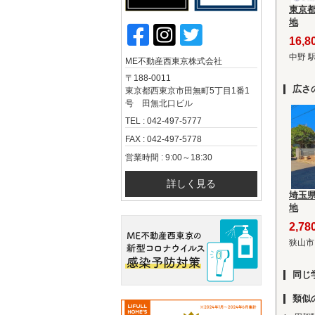
東京
地
16,
中野 
ME不動産西東京株式会社
〒188-0011
広さ
東京都西東京市田無町5丁目1番1
号 田無北口ビル
TEL : 042-497-5777
FAX : 042-497-5778
営業時間 : 9:00～18:30
詳しく見る
埼玉
地
2,7
狭山市
同じ
類似