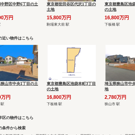
都中野区中野6丁目の土
東京都世田谷区代沢1丁目の
東京都豊島区池袋
土地
の土地
800万円
15,800万円
16,800万円
駅
駒場東大前 駅
下板橋 駅
の近い物件はこちら
県狭山市中央1丁目の土
東京都豊島区池袋本町3丁目
埼玉県狭山市中央
の土地
地
80万円
16,800万円
2,780万円
 駅
下板橋 駅
狭山市 駅
学区の物件はこちら
の条件から検索