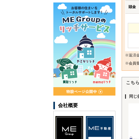
頭金
※返済
※
会員登
こち
同じ
会社概要