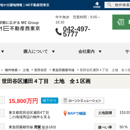
物件検索
売地や分譲地情報｜ME不動産西東京
年中無休 営業時間：9:00～
18:30
042-497-
5777
購入について
会社案内
サ
>
>
>
>
物件検索
>
土地
世田谷区
東急田園都市線
世田谷区瀬田４丁目 土地 全１
世田谷区瀬田４丁目 土地 全１区画
15,800万円
値下がり
東京都世田谷区瀬田4丁目
153.0
土地面積
MAPで確認
この地域周辺の物件を見る
東急田園都市線
用賀
徒歩16分
50 %
建ぺい率