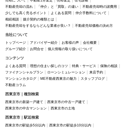
売却について
不動産1分査定
売却査定
住宅診断
不動産売却の流れ
「仲介」と「買取」の違い
不動産売却時の諸費用
少しでも高く売るポイント
よくある質問
仲介手数料について
相続相談
媒介契約の種類とは
不動産売却をするならどんな業者が良い？
不動産売却価格の決め方
当社について
トップページ
アドバイザー紹介
お客様の声
会社概要
グループ紹介
お問合せ
個人情報の取り扱いについて
コンテンツ
よくある質問
理想の住まい探しのコツ
特典・サービス
保険の相談
ファイナンシャルプラン
ローンシミュレーション
来店予約
マンションカタログ
ME不動産西東京の魅力
スタッフブログ
不動産コラム
西東京市｜種別検索
西東京市の新築一戸建て
西東京市の中古一戸建て
西東京市の中古マンション
西東京市の土地
西東京市｜駅近検索
西東京市の駅徒歩5分以内
西東京市の駅徒歩10分以内