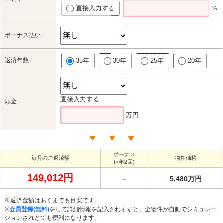
直接入力する
％
ボーナス払い
返済年数
35年
30年
25年
20年
直接入力する
頭金
万円
ボーナス
毎月のご返済額
物件価格
(×年2回)
149,012円
－
5,480万円
※返済金額はあくまでも目安です。
※
会員登録(無料)
をして詳細情報を記入されますと、全物件が自動でシミュレー
ションされとても便利になります。