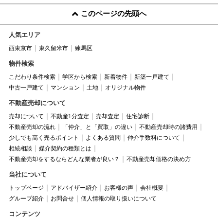
このページの先頭へ
人気エリア
西東京市
東久留米市
練馬区
物件検索
こだわり条件検索
学区から検索
新着物件
新築一戸建て
中古一戸建て
マンション
土地
オリジナル物件
不動産売却について
売却について
不動産1分査定
売却査定
住宅診断
不動産売却の流れ
「仲介」と「買取」の違い
不動産売却時の諸費用
少しでも高く売るポイント
よくある質問
仲介手数料について
相続相談
媒介契約の種類とは
不動産売却をするならどんな業者が良い？
不動産売却価格の決め方
当社について
トップページ
アドバイザー紹介
お客様の声
会社概要
グループ紹介
お問合せ
個人情報の取り扱いについて
コンテンツ