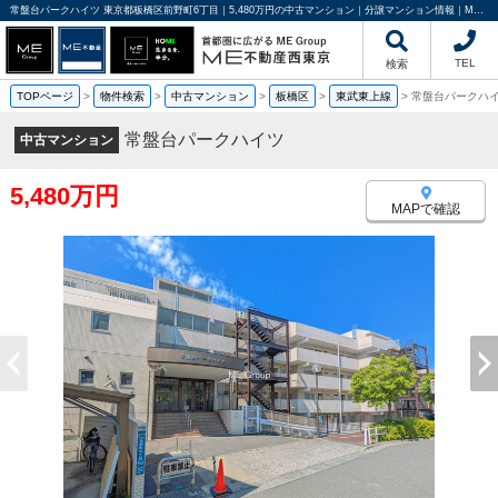
常盤台パークハイツ 東京都板橋区前野町6丁目｜5,480万円の中古マンション｜分譲マンション情報｜ME不動産西東京
TEL
検索
TOPページ
>
物件検索
>
中古マンション
>
板橋区
>
東武東上線
>
常盤台パークハ
常盤台パークハイツ
中古マンション
5,480万円
MAPで確認