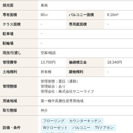
採光面
東南
専有面積
80㎡
バルコニー面積
6.16m²
-
-
テラス面積
専用庭面積
-
駐車場
-
駐輪場
現況/引渡し
空家/相談
管理費等
13,700円
修繕積立金
18,340円
土地権利
所有権
建物権利
-
管理形態：委託（通勤）
管理態様
管理組合：あり
管理会社：株式会社サニーライフ
用途地域
第一種中高層住居専用地域
取引態様
仲介
フローリング
カウンターキッチン
設備・条件
Wクローゼット
バルコニー
TVドアホン