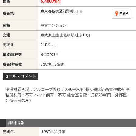
5,480万円
価格
東京都板橋区前野町6丁目
所在地
MAP
種類
中古マンション
交通
東武東上線 上板橋駅 徒歩13分
間取り
3LDK（-）
構造/総戸数
RC造/80戸
所在階/階数
6階/地上7階建
セールスコメント
洗濯機置き場，アルコープ面積：0.49平米有 長期修繕計画書作成有 事
務所利用：不可 ペット飼育：不可 組合運営費：月額2000円（外部区
分所有者のみ）
詳細情報
完成年
1987年11月築