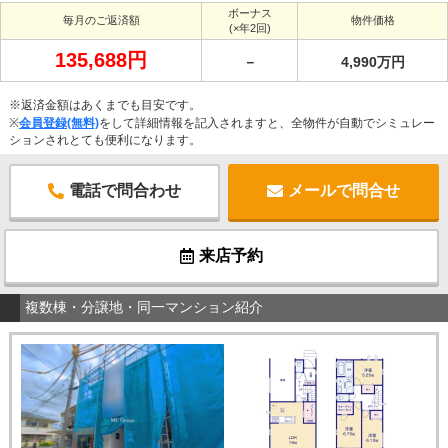
ボーナス
毎月のご返済額
物件価格
(×年2回)
135,688円
－
4,990万円
※返済金額はあくまでも目安です。
※
会員登録(無料)
をして詳細情報を記入されますと、全物件が自動でシミュレー
ションされとても便利になります。
電話で問合わせ
メールで問合せ
来店予約
複数棟・分譲地・同一マンション紹介