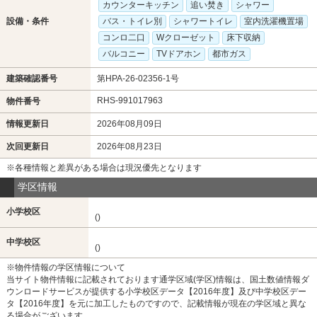
カウンターキッチン
追い焚き
シャワー
設備・条件
バス・トイレ別
シャワートイレ
室内洗濯機置場
コンロ二口
Wクローゼット
床下収納
バルコニー
TVドアホン
都市ガス
建築確認番号
第HPA-26-02356-1号
RHS-991017963
物件番号
情報更新日
2026年08月09日
次回更新日
2026年08月23日
※各種情報と差異がある場合は現況優先となります
学区情報
小学校区
()
中学校区
()
※物件情報の学区情報について
当サイト物件情報に記載されております通学区域(学区)情報は、国土数値情報ダ
ウンロードサービスが提供する小学校区データ【2016年度】及び中学校区デー
タ【2016年度】を元に加工したものですので、記載情報が現在の学区域と異な
る場合がございます。