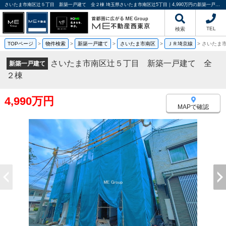
さいたま市南区辻５丁目 新築一戸建て 全２棟 埼玉県さいたま市南区辻5丁目｜4,990万円の新築一戸建て｜分譲住宅や新築物件｜ME不動産西東京
TEL
検索
TOPページ
>
物件検索
>
新築一戸建て
>
さいたま市南区
>
ＪＲ埼京線
>
さいたま
さいたま市南区辻５丁目 新築一戸建て 全
新築一戸建て
２棟
4,990万円
MAPで確認