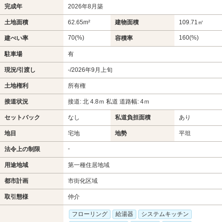
完成年
2026年8月築
土地面積
62.65m²
建物面積
109.71㎡
70(%)
160(%)
建ぺい率
容積率
駐車場
有
現況/引渡し
-/2026年9月上旬
土地権利
所有権
接道状況
接道: 北 4.8ｍ 私道 道路幅: 4ｍ
セットバック
なし
私道負担面積
あり
地目
宅地
地勢
平坦
-
法令上の制限
用途地域
第一種住居地域
都市計画
市街化区域
取引態様
仲介
フローリング
給湯器
システムキッチン