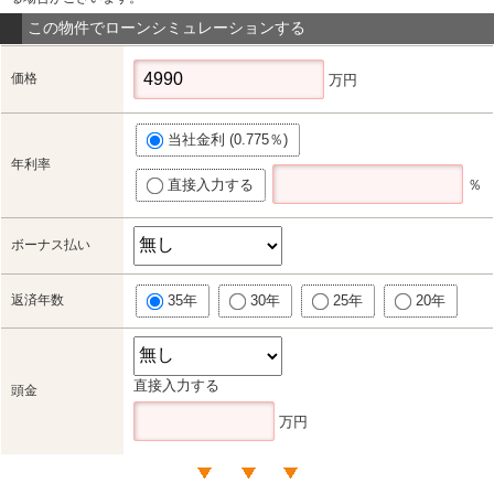
この物件でローンシミュレーションする
価格
万円
当社金利 (0.775％)
年利率
直接入力する
％
ボーナス払い
返済年数
35年
30年
25年
20年
直接入力する
頭金
万円