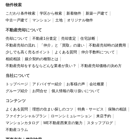
物件検索
こだわり条件検索
学区から検索
新着物件
新築一戸建て
中古一戸建て
マンション
土地
オリジナル物件
不動産売却について
売却について
不動産1分査定
売却査定
住宅診断
不動産売却の流れ
「仲介」と「買取」の違い
不動産売却時の諸費用
少しでも高く売るポイント
よくある質問
仲介手数料について
相続相談
媒介契約の種類とは
不動産売却をするならどんな業者が良い？
不動産売却価格の決め方
当社について
トップページ
アドバイザー紹介
お客様の声
会社概要
グループ紹介
お問合せ
個人情報の取り扱いについて
コンテンツ
よくある質問
理想の住まい探しのコツ
特典・サービス
保険の相談
ファイナンシャルプラン
ローンシミュレーション
来店予約
マンションカタログ
ME不動産西東京の魅力
スタッフブログ
不動産コラム