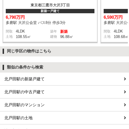
東京都三鷹市大沢3丁目
新築一戸建て
6,790万円
6,590万円
多磨駅 大沢公会堂 バス8分 停歩3分
多磨駅 大沢公会
4LDK
4LDK
間取
築年
新築
間取
土地
108.55㎡
建物
96.88㎡
土地
108.68㎡
同じ学区の物件はこちら
類似の条件から検索
北戸田駅の新築戸建て
北戸田駅の中古戸建て
北戸田駅のマンション
北戸田駅の土地