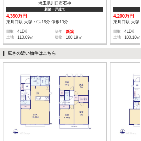
埼玉県川口市石神
新築一戸建て
4,350万円
4,200万円
東川口駅 大塚 バス16分 停歩10分
東川口駅 大塚 
4LDK
4LDK
間取
築年
新築
間取
土地
110.09㎡
建物
100.19㎡
土地
100.10㎡
広さの近い物件はこちら