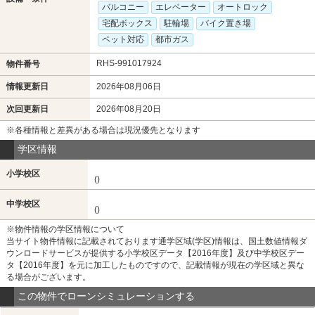
バルコニー
エレベーター
オートロック
宅配ボックス
駐輪場
バイク置き場
ペット対応
都市ガス
RHS-991017924
物件番号
情報更新日
2026年08月06日
次回更新日
2026年08月20日
※各種情報と差異がある場合は現況優先となります
学区情報
小学校区
()
中学校区
()
※物件情報の学区情報について
当サイト物件情報に記載されております通学区域(学区)情報は、国土数値情報ダ
ウンロードサービスが提供する小学校区データ【2016年度】及び中学校区デー
タ【2016年度】を元に加工したものですので、記載情報が現在の学区域と異な
る場合がございます。
この物件でローンシミュレーションする