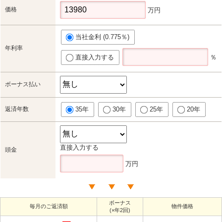
価格
万円
当社金利 (0.775％)
年利率
直接入力する
％
ボーナス払い
返済年数
35年
30年
25年
20年
直接入力する
頭金
万円
ボーナス
毎月のご返済額
物件価格
(×年2回)