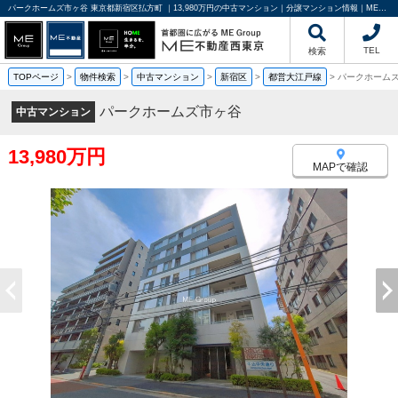
パークホームズ市ヶ谷 東京都新宿区払方町 ｜13,980万円の中古マンション｜分譲マンション情報｜ME不動産西東京
TEL
検索
TOPページ
>
物件検索
>
中古マンション
>
新宿区
>
都営大江戸線
>
パークホーム
パークホームズ市ヶ谷
中古マンション
13,980万円
MAPで確認