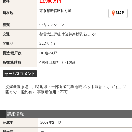
13,980万円
価格
東京都新宿区払方町
所在地
MAP
種類
中古マンション
交通
都営大江戸線 牛込神楽坂駅 徒歩6分
間取り
2LDK（-）
構造/総戸数
RC造/24戸
所在階/階数
4階/地上8階 地下1階建
セールスコメント
洗濯機置き場，用途地域：一部近隣商業地域 ペット飼育：可（1住戸2
匹まで・規約有） 事務所使用：不可
詳細情報
完成年
2003年2月築
採光面
南