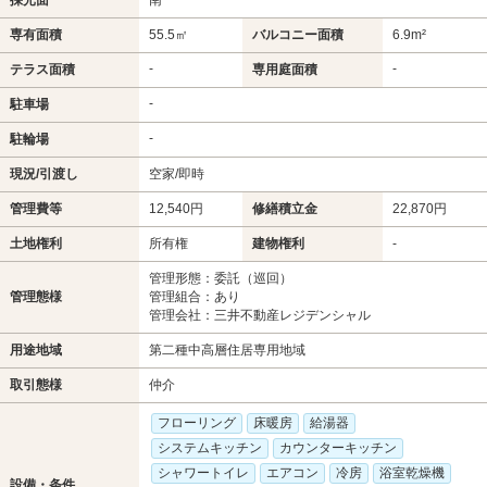
専有面積
55.5㎡
バルコニー面積
6.9m²
-
-
テラス面積
専用庭面積
-
駐車場
-
駐輪場
現況/引渡し
空家/即時
管理費等
12,540円
修繕積立金
22,870円
土地権利
所有権
建物権利
-
管理形態：委託（巡回）
管理態様
管理組合：あり
管理会社：三井不動産レジデンシャル
用途地域
第二種中高層住居専用地域
取引態様
仲介
フローリング
床暖房
給湯器
システムキッチン
カウンターキッチン
シャワートイレ
エアコン
冷房
浴室乾燥機
設備・条件