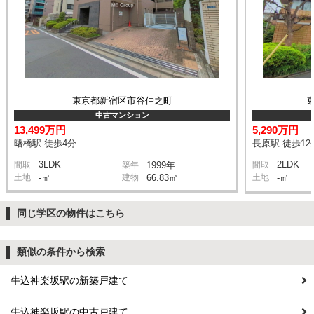
東京都新宿区市谷仲之町
中古マンション
13,499万円
5,290万円
曙橋駅 徒歩4分
長原駅 徒歩12
3LDK
2LDK
間取
築年
1999年
間取
土地
-㎡
建物
66.83㎡
土地
-㎡
同じ学区の物件はこちら
類似の条件から検索
牛込神楽坂駅の新築戸建て
牛込神楽坂駅の中古戸建て