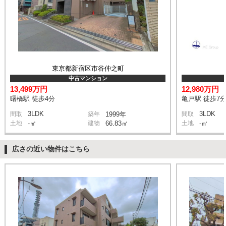
東京都新宿区市谷仲之町
中古マンション
13,499万円
12,980万円
曙橋駅 徒歩4分
亀戸駅 徒歩7
3LDK
3LDK
間取
築年
1999年
間取
土地
-㎡
建物
66.83㎡
土地
-㎡
広さの近い物件はこちら