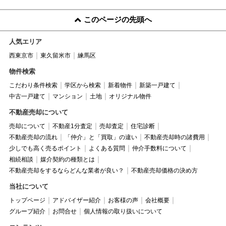
このページの先頭へ
人気エリア
西東京市
東久留米市
練馬区
物件検索
こだわり条件検索
学区から検索
新着物件
新築一戸建て
中古一戸建て
マンション
土地
オリジナル物件
不動産売却について
売却について
不動産1分査定
売却査定
住宅診断
不動産売却の流れ
「仲介」と「買取」の違い
不動産売却時の諸費用
少しでも高く売るポイント
よくある質問
仲介手数料について
相続相談
媒介契約の種類とは
不動産売却をするならどんな業者が良い？
不動産売却価格の決め方
当社について
トップページ
アドバイザー紹介
お客様の声
会社概要
グループ紹介
お問合せ
個人情報の取り扱いについて