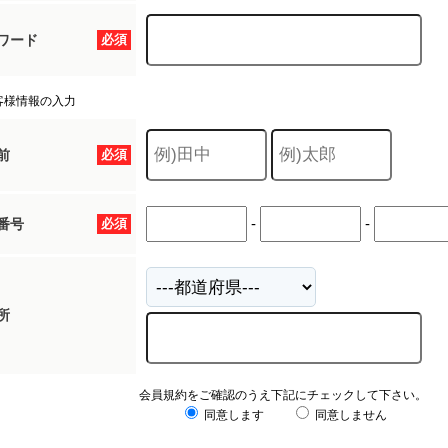
ワード
必須
客様情報の入力
前
必須
-
-
番号
必須
所
会員規約をご確認のうえ下記にチェックして下さい。
同意します
同意しません