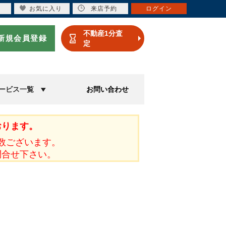
お気に入り
来店予約
ログイン
不動産1分査
新規会員登録
定
ービス一覧
お問い合わせ
おります。
数ございます。
問合せ下さい。