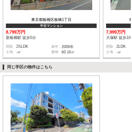
東京都板橋区板橋1丁目
中古マンション
8,799万円
7,999万円
新板橋駅 徒歩5分
大塚駅 徒歩10
2SLDK
2LDK
間取
築年
2006年
間取
土地
-㎡
建物
60.16㎡
土地
-㎡
同じ学区の物件はこちら