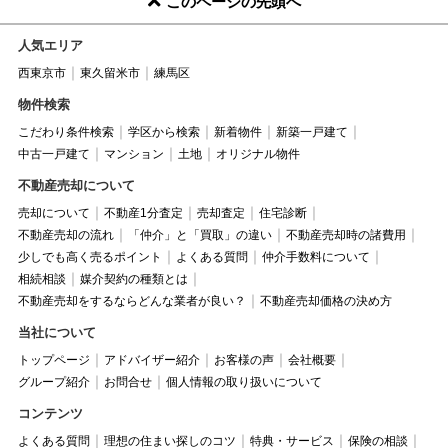
このページの先頭へ
人気エリア
西東京市
東久留米市
練馬区
物件検索
こだわり条件検索
学区から検索
新着物件
新築一戸建て
中古一戸建て
マンション
土地
オリジナル物件
不動産売却について
売却について
不動産1分査定
売却査定
住宅診断
不動産売却の流れ
「仲介」と「買取」の違い
不動産売却時の諸費用
少しでも高く売るポイント
よくある質問
仲介手数料について
相続相談
媒介契約の種類とは
不動産売却をするならどんな業者が良い？
不動産売却価格の決め方
当社について
トップページ
アドバイザー紹介
お客様の声
会社概要
グループ紹介
お問合せ
個人情報の取り扱いについて
コンテンツ
よくある質問
理想の住まい探しのコツ
特典・サービス
保険の相談