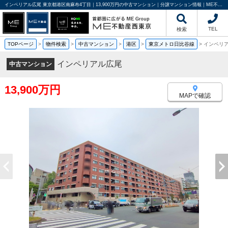
インペリアル広尾 東京都港区南麻布4丁目｜13,900万円の中古マンション｜分譲マンション情報｜ME不動産西東京
TEL
検索
TOPページ
>
物件検索
>
中古マンション
>
港区
>
東京メトロ日比谷線
>
インペリ
インペリアル広尾
中古マンション
13,900万円
MAPで確認