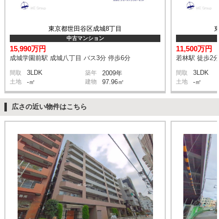
東京都世田谷区成城8丁目
中古マンション
15,990万円
11,500万円
成城学園前駅 成城八丁目 バス3分 停歩6分
若林駅 徒歩2
3LDK
3LDK
間取
築年
2009年
間取
土地
-㎡
建物
97.96㎡
土地
-㎡
広さの近い物件はこちら