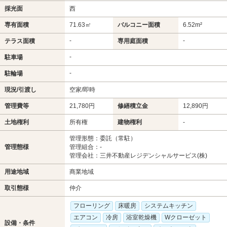
採光面
西
専有面積
71.63㎡
バルコニー面積
6.52m²
-
-
テラス面積
専用庭面積
-
駐車場
-
駐輪場
現況/引渡し
空家/即時
管理費等
21,780円
修繕積立金
12,890円
土地権利
所有権
建物権利
-
管理形態：委託（常駐）
管理態様
管理組合：-
管理会社：三井不動産レジデンシャルサービス(株)
用途地域
商業地域
取引態様
仲介
フローリング
床暖房
システムキッチン
エアコン
冷房
浴室乾燥機
Wクローゼット
設備・条件