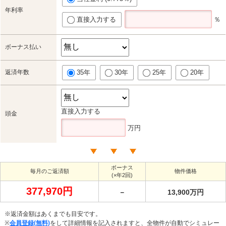
年利率
直接入力する
％
ボーナス払い
返済年数
35年
30年
25年
20年
直接入力する
頭金
万円
ボーナス
毎月のご返済額
物件価格
(×年2回)
377,970円
－
13,900万円
※返済金額はあくまでも目安です。
※
会員登録(無料)
をして詳細情報を記入されますと、全物件が自動でシミュレー