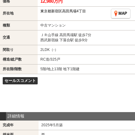
12,980万円
価格
東京都新宿区高田馬場4丁目
所在地
MAP
種類
中古マンション
ＪＲ山手線 高田馬場駅 徒歩7分
交通
西武新宿線 下落合駅 徒歩9分
間取り
2LDK（-）
構造/総戸数
RC造/325戸
所在階/階数
5階/地上13階 地下1階建
セールスコメント
詳細情報
完成年
2025年5月築
採光面
西