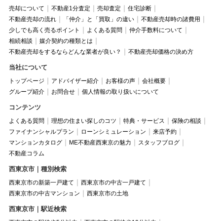
売却について
不動産1分査定
売却査定
住宅診断
不動産売却の流れ
「仲介」と「買取」の違い
不動産売却時の諸費用
少しでも高く売るポイント
よくある質問
仲介手数料について
相続相談
媒介契約の種類とは
不動産売却をするならどんな業者が良い？
不動産売却価格の決め方
当社について
トップページ
アドバイザー紹介
お客様の声
会社概要
グループ紹介
お問合せ
個人情報の取り扱いについて
コンテンツ
よくある質問
理想の住まい探しのコツ
特典・サービス
保険の相談
ファイナンシャルプラン
ローンシミュレーション
来店予約
マンションカタログ
ME不動産西東京の魅力
スタッフブログ
不動産コラム
西東京市｜種別検索
西東京市の新築一戸建て
西東京市の中古一戸建て
西東京市の中古マンション
西東京市の土地
西東京市｜駅近検索