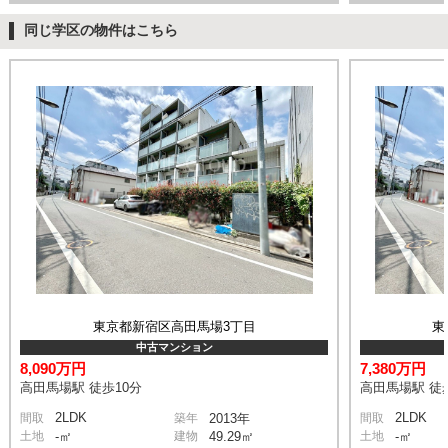
同じ学区の物件はこちら
東京都新宿区高田馬場3丁目
東
中古マンション
8,090万円
7,380万円
高田馬場駅 徒歩10分
高田馬場駅 徒
2LDK
2LDK
間取
築年
2013年
間取
土地
-㎡
建物
49.29㎡
土地
-㎡