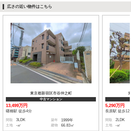
広さの近い物件はこちら
東京都新宿区市谷仲之町
中古マンション
13,499万円
5,290万円
曙橋駅 徒歩4分
長原駅 徒歩12
3LDK
2LDK
間取
築年
1999年
間取
土地
-㎡
建物
66.83㎡
土地
-㎡