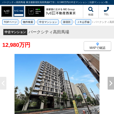
パークシティ高田馬場 東京都新宿区高田馬場4丁目｜12,980万円の中古マンション｜分譲マンション情報｜ME不動産西東京
TEL
検索
TOPページ
>
物件検索
>
中古マンション
>
新宿区
>
ＪＲ山手線
>
パークシティ高
パークシティ高田馬場
中古マンション
12,980万円
MAPで確認