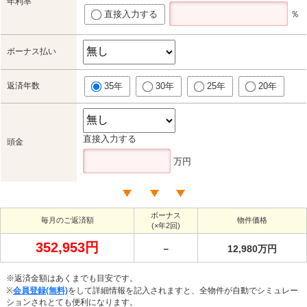
年利率
直接入力する
％
ボーナス払い
返済年数
35年
30年
25年
20年
直接入力する
頭金
万円
ボーナス
毎月のご返済額
物件価格
(×年2回)
352,953円
－
12,980万円
※返済金額はあくまでも目安です。
※
会員登録(無料)
をして詳細情報を記入されますと、全物件が自動でシミュレー
ションされとても便利になります。