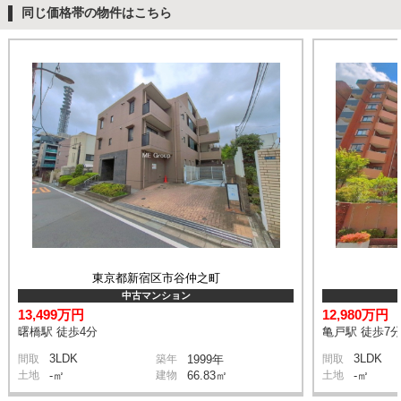
同じ価格帯の物件はこちら
東京都新宿区市谷仲之町
中古マンション
13,499万円
12,980万円
曙橋駅 徒歩4分
亀戸駅 徒歩7
3LDK
3LDK
間取
築年
1999年
間取
土地
-㎡
建物
66.83㎡
土地
-㎡