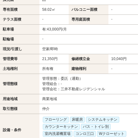
専有面積
58.02㎡
バルコニー面積
-
-
-
テラス面積
専用庭面積
駐車場
有:43,000円/月
-
駐輪場
現況/引渡し
空家/即時
管理費等
21,350円
修繕積立金
10,040円
土地権利
所有権
建物権利
-
管理形態：委託（通勤）
管理態様
管理組合：-
管理会社：三井不動産レジデンシャル
用途地域
商業地域
取引態様
仲介
フローリング
床暖房
システムキッチン
カウンターキッチン
バス・トイレ別
設備・条件
室内洗濯機置場
コンロ三口
Wクローゼット