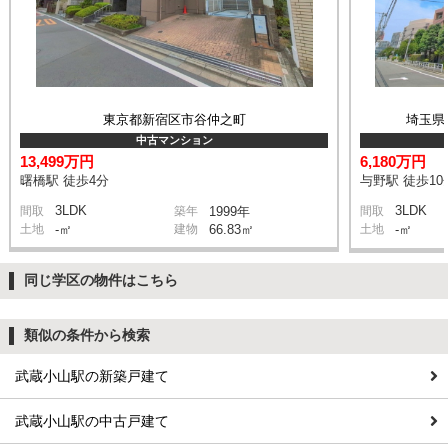
東京都新宿区市谷仲之町
埼玉県
中古マンション
13,499万円
6,180万円
曙橋駅 徒歩4分
与野駅 徒歩10
3LDK
3LDK
間取
築年
1999年
間取
土地
-㎡
建物
66.83㎡
土地
-㎡
同じ学区の物件はこちら
類似の条件から検索
武蔵小山駅の新築戸建て
武蔵小山駅の中古戸建て