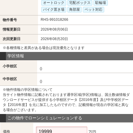
オートロック
宅配ボックス
駐輪場
バイク置き場
角部屋
ペット対応
RHS-991018266
物件番号
情報更新日
2026年08月06日
次回更新日
2026年08月20日
※各種情報と差異がある場合は現況優先となります
学区情報
小学校区
()
中学校区
()
※物件情報の学区情報について
当サイト物件情報に記載されております通学区域(学区)情報は、国土数値情報ダ
ウンロードサービスが提供する小学校区データ【2016年度】及び中学校区デー
タ【2016年度】を元に加工したものですので、記載情報が現在の学区域と異な
る場合がございます。
この物件でローンシミュレーションする
価格
万円