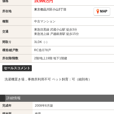
19,999万円
価格
東京都品川区小山3丁目
所在地
MAP
種類
中古マンション
東急目黒線 武蔵小山駅 徒歩3分
交通
東急池上線 戸越銀座駅 徒歩15分
間取り
3LDK（-）
構造/総戸数
RC造/278戸
所在階/階数
2階/地上19階 地下1階建
セールスコメント
洗濯機置き場，事務所利用不可 ペット飼育：可（細則有）
詳細情報
完成年
2008年6月築
採光面
南西