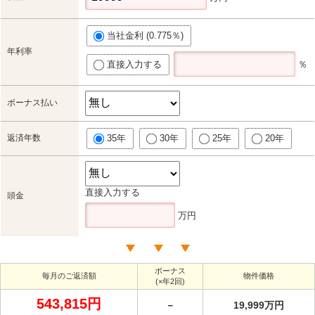
当社金利 (0.775％)
年利率
直接入力する
％
ボーナス払い
返済年数
35年
30年
25年
20年
直接入力する
頭金
万円
ボーナス
毎月のご返済額
物件価格
(×年2回)
543,815円
－
19,999万円