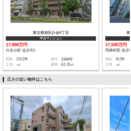
東京都港区白金6丁目
東
中古マンション
17,998万円
17,500万円
白金台駅 徒歩9分
馬喰町駅 徒歩
1SLDK
3LDK
間取
築年
1998年
間取
土地
-㎡
建物
63.25㎡
土地
-㎡
広さの近い物件はこちら