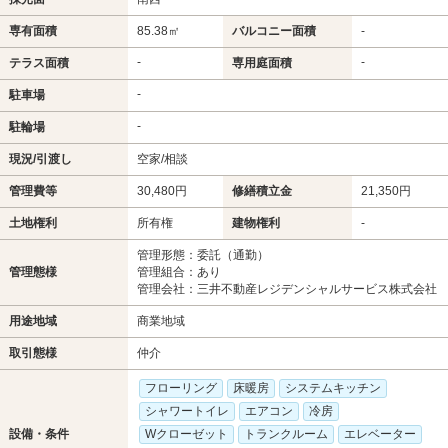
専有面積
85.38㎡
バルコニー面積
-
-
-
テラス面積
専用庭面積
-
駐車場
-
駐輪場
現況/引渡し
空家/相談
管理費等
30,480円
修繕積立金
21,350円
土地権利
所有権
建物権利
-
管理形態：委託（通勤）
管理態様
管理組合：あり
管理会社：三井不動産レジデンシャルサービス株式会社
用途地域
商業地域
取引態様
仲介
フローリング
床暖房
システムキッチン
シャワートイレ
エアコン
冷房
設備・条件
Wクローゼット
トランクルーム
エレベーター