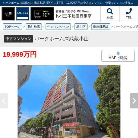
パークホームズ武蔵小山 東京都品川区小山3丁目｜19,999万円の中古マンション｜分譲マンション情報｜ME不動産西東京
TEL
検索
TOPページ
>
物件検索
>
中古マンション
>
品川区
>
東急目黒線
>
パークホームズ
パークホームズ武蔵小山
中古マンション
19,999万円
MAPで確認