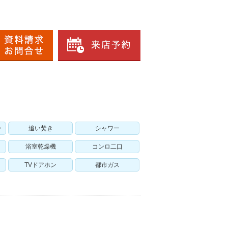
ン
追い焚き
シャワー
浴室乾燥機
コンロ二口
TVドアホン
都市ガス