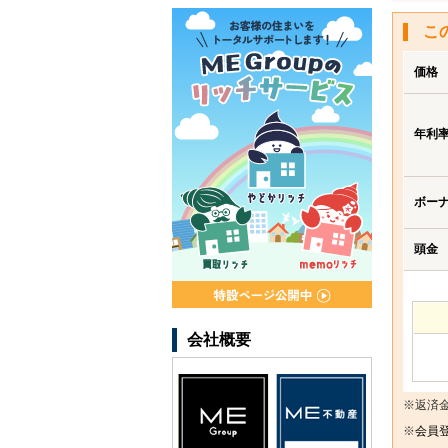
こ
価格
年利
ボー
頭金
会社概要
※返済
※
会員登