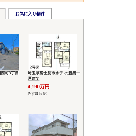
お気に入り物件
西町3丁目
埼玉県富士見市水子 の新築一
戸建て
4,190万円
みずほ台 駅