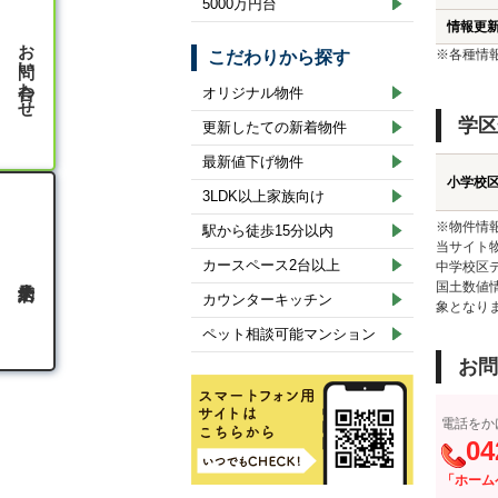
5000万円台
情報更
お問い合わせ
※各種情
こだわりから探す
オリジナル物件
学区
更新したての新着物件
最新値下げ物件
小学校
3LDK以上家族向け
※物件情
駅から徒歩15分以内
当サイト
カースペース2台以上
中学校区
国土数値
カウンターキッチン
象となり
ペット相談可能マンション
お問
電話をか
04
「ホーム