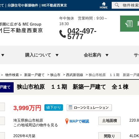
物件検索
戸建て｜分譲住宅や新築物件｜ME不動産西東京
年中無休 営業時間：9:00～
18:30
042-497-
5777
購入について
会社案内
サ
>
>
>
>
物件検索
>
新築一戸建て
狭山市
西武新宿線
狭山市柏原 １１期 新築一戸
狭山市柏原 １１期 新築一戸建て 全１棟
戸建て
3,999万円
値下がり
埼玉県狭山市柏原
220.
土地面積
MAPで確認
この地域周辺の物件を見る
2026年4月築
4LD
間取り