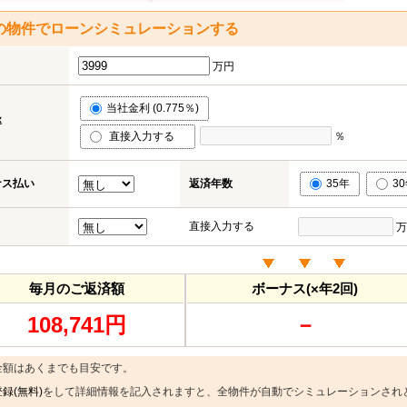
の物件でローンシミュレーションする
万円
当社金利 (0.775％)
率
直接入力する
％
ナス払い
返済年数
35年
3
直接入力する
万
毎月のご返済額
ボーナス(×年2回)
108,741円
－
金額はあくまでも目安です。
録(無料)
をして詳細情報を記入されますと、全物件が自動でシミュレーションされ