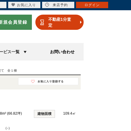
お気に入り
来店予約
ログイン
不動産1分査
新規会員登録
定
ービス一覧
お問い合わせ
建て 全１棟
88m² (66.82坪)
109.4㎡
建物面積
K （-）