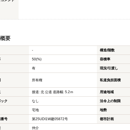
スコメント
概要
-
構造/階数
率
50(%)
容積率
有
現況/引渡し
利
所有権
私道負担面積
況
接道: 北 公道 道路幅: 5.2ｍ
用途地域
バック
なし
法令上の制限
宅地
地勢
認番号
第25UDI1W建05872号
都市計画
様
仲介