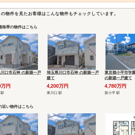
らの物件を見たお客様はこんな物件もチェックしています。
価格帯の物件はこちら
県川口市石神 の新築一戸
埼玉県川口市石神 の新築一戸
東京都小平市学園
建て
の新築一戸建て
50万円
4,200万円
4,780万円
 駅
東川口 駅
新小平 駅
の近い物件はこちら