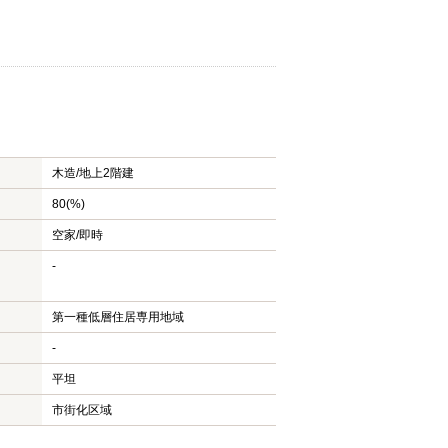
木造/
地上2階建
80(%)
空家/即時
-
第一種低層住居専用地域
-
平坦
市街化区域