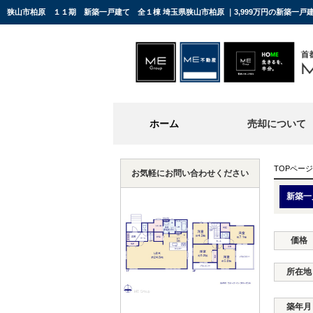
狭山市柏原 １１期 新築一戸建て 全１棟 埼玉県狭山市柏原 ｜3,999万円の新築一
ホーム
売却について
TOPページ
お気軽にお問い合わせください
新築一
価格
所在地
築年月