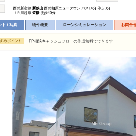
西武新宿線
新狭山
西武柏原ニュータウン バス14分 停歩3分
ＪＲ川越線
笠幡
徒歩40分
ト / 写真
物件概要
ローンシミュレーション
お問合
FP相談キャッシュフローの作成無料でできます