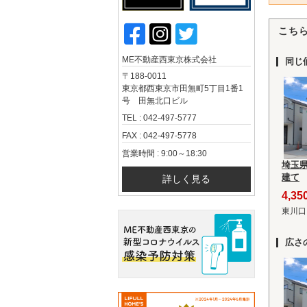
こち
ME不動産西東京株式会社
同じ
〒188-0011
東京都西東京市田無町5丁目1番1
号 田無北口ビル
TEL : 042-497-5777
FAX : 042-497-5778
営業時間 : 9:00～18:30
埼玉
建て
詳しく見る
4,3
東川口
広さ