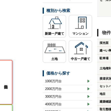
セール
種別から検索
物件
新築一戸建て
マンション
採光面
建ぺい
駐車場
土地
中古一戸建て
土地権
価格から探す
接道状
1000万円台
無料会員登録
セット
2000万円台
地目
3000万円台
建築確
4000万円台
取引態