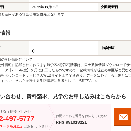
新日
2026年08月08日
次回更新日
報と差異がある場合は現況優先となります
情報
区
中学校区
()
報の学区情報について
物件情報に記載されております通学区域(学区)情報は、国土数値情報ダウンロードサ
データ【2016年度】を元に加工したものですので、記載情報が現在の学区域と異な
情報ダウンロードサービスのWEBサイト上で記述通り、データは必ずしも正確とは言
ますので、そちらを踏まえ学区情報は参考としてご活用下さい。
い合わせ、資料請求、見学のお申し込みはこちらから
ける（携帯･PHS可）
お問い合わせ番号をお伝えください
2-497-5777
RHS-991018221
ページを見た」
とお伝え下さい。