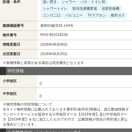
設備・条件
追い焚き
シャワー
バス・トイレ別
シャワートイレ
室内洗濯機置場
浴室乾燥機
コンロ二口
バルコニー
TVドアホン
都市ガス
建築確認番号
第BNV確済26-144号
RHS-991018230
物件番号
情報更新日
2026年08月06日
次回更新日
2026年08月20日
※各種情報と差異がある場合は現況優先となります
学区情報
小学校区
()
中学校区
()
※物件情報の学区情報について
当サイト物件情報に記載されております通学区域(学区)情報は、国土数値情報ダ
ウンロードサービスが提供する小学校区データ【2016年度】及び中学校区デー
タ【2016年度】を元に加工したものですので、記載情報が現在の学区域と異な
る場合がございます。