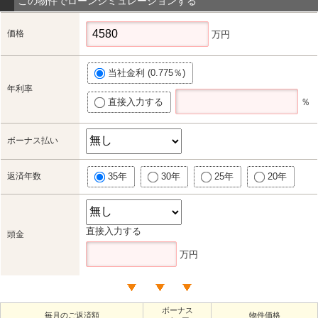
この物件でローンシミュレーションする
価格
万円
当社金利 (0.775％)
年利率
直接入力する
％
ボーナス払い
返済年数
35年
30年
25年
20年
直接入力する
頭金
万円
ボーナス
毎月のご返済額
物件価格