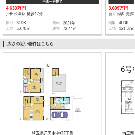
中古一戸建て
4,630万円
3,699万円
戸田公園駅 徒歩17分
新井宿駅 徒歩2
3LDK
4LDK
間取
築年
2021年
間取
土地
50.70㎡
建物
72.44㎡
土地
121.37㎡
広さの近い物件はこちら
埼玉県戸田市中町2丁目
埼玉県