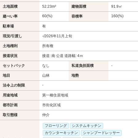
土地面積
52.23m²
建物面積
91.9㎡
60(%)
160(%)
建ぺい率
容積率
駐車場
有
現況/引渡し
-/2026年11月上旬
土地権利
所有権
接道状況
接道: 南 公道 道路幅: 4ｍ
セットバック
なし
私道負担面積
-
地目
山林
地勢
-
法令上の制限
用途地域
第一種住居地域
都市計画
市街化区域
取引態様
仲介
フローリング
システムキッチン
カウンターキッチン
シャンプードレッサー