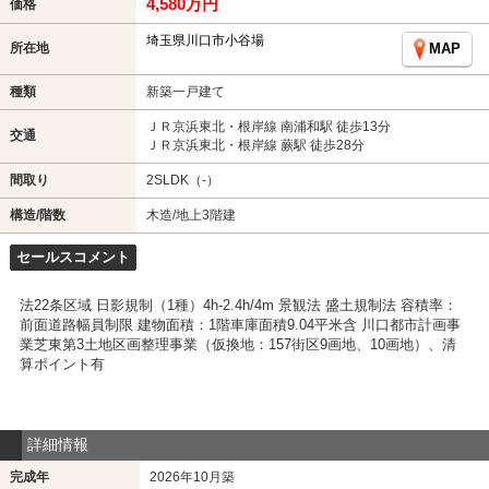
4,580万円
価格
埼玉県川口市小谷場
所在地
MAP
種類
新築一戸建て
ＪＲ京浜東北・根岸線 南浦和駅 徒歩13分
交通
ＪＲ京浜東北・根岸線 蕨駅 徒歩28分
間取り
2SLDK（-）
構造/階数
木造/地上3階建
セールスコメント
法22条区域 日影規制（1種）4h-2.4h/4m 景観法 盛土規制法 容積率：
前面道路幅員制限 建物面積：1階車庫面積9.04平米含 川口都市計画事
業芝東第3土地区画整理事業（仮換地：157街区9画地、10画地）、清
算ポイント有
詳細情報
完成年
2026年10月築