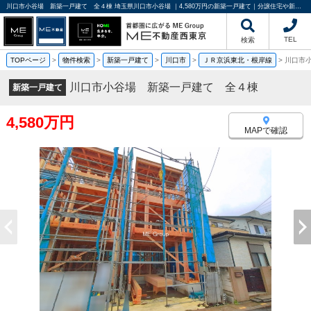
川口市小谷場 新築一戸建て 全４棟 埼玉県川口市小谷場 ｜4,580万円の新築一戸建て｜分譲住宅や新築物件｜ME不動産西東京
TEL
検索
TOPページ
>
物件検索
>
新築一戸建て
>
川口市
>
ＪＲ京浜東北・根岸線
>
川口市
川口市小谷場 新築一戸建て 全４棟
新築一戸建て
4,580万円
MAPで確認