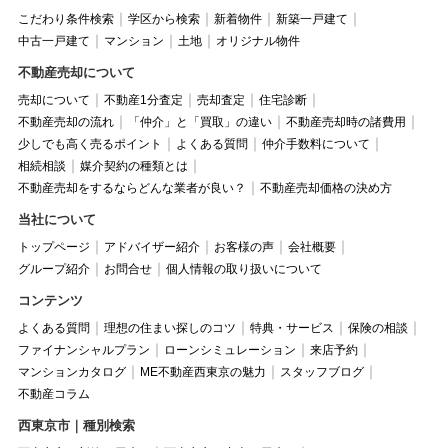
こだわり条件検索
学区から検索
新着物件
新築一戸建て
中古一戸建て
マンション
土地
オリジナル物件
不動産売却について
売却について
不動産1分査定
売却査定
住宅診断
不動産売却の流れ
「仲介」と「買取」の違い
不動産売却時の諸費用
少しでも高く売るポイント
よくある質問
仲介手数料について
相続相談
媒介契約の種類とは
不動産売却をするならどんな業者が良い？
不動産売却価格の決め方
当社について
トップページ
アドバイザー紹介
お客様の声
会社概要
グループ紹介
お問合せ
個人情報の取り扱いについて
コンテンツ
よくある質問
理想の住まい探しのコツ
特典・サービス
保険の相談
ファイナンシャルプラン
ローンシミュレーション
来店予約
マンションカタログ
ME不動産西東京の魅力
スタッフブログ
不動産コラム
西東京市｜種別検索