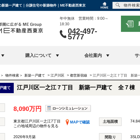
物件検索
円の新築一戸建て｜分譲住宅や新築物件｜ME不動産西東京
年中無休 営業時間：9:00～
18:30
042-497-
5777
購入について
会社案内
サ
>
>
>
>
物件検索
>
新築一戸建て
江戸川区
都営新宿線
江戸川区一之江７丁目 新築
江戸川区一之江７丁目 新築一戸建て 全７棟
戸建て
8,090万円
東京都江戸川区一之江7丁目
74.84
土地面積
MAPで確認
この地域周辺の物件を見る
2026年9月築
3SL
間取り