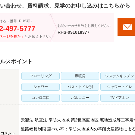
い合わせ、資料請求、見学のお申し込みはこちらから
ける（携帯･PHS可）
お問い合わせ番号をお伝えください
2-497-5777
RHS-991018377
ページを見た」
とお伝え下さい。
ルスポイント
フローリング
床暖房
システムキッチン
シャワー
バス・トイレ別
シャワートイレ
コンロ二口
バルコニー
TVドアホン
景観法 航空法 準防火地域 第2種高度地区 宅地造成等工事規制区
道路幅員制限 建ぺい率：準防火地域内の準耐火建築物による 
スコメント