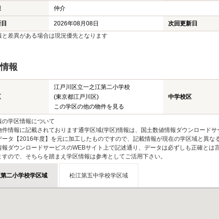
様
仲介
新日
2026年08月08日
次回更新日
報と差異がある場合は現況優先となります
情報
江戸川区立一之江第二小学校
区
(東京都江戸川区)
中学校区
この学区の他の物件を見る
報の学区情報について
物件情報に記載されております通学区域(学区)情報は、国土数値情報ダウンロードサ
データ【2016年度】を元に加工したものですので、記載情報が現在の学区域と異な
情報ダウンロードサービスのWEBサイト上で記述通り、データは必ずしも正確とは言
ますので、そちらを踏まえ学区情報は参考としてご活用下さい。
江第二小学校学区域
松江第五中学校学区域