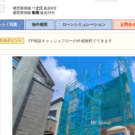
都営新宿線
一之江
徒歩6分
都営新宿線
船堀
徒歩24分
ト / 写真
物件概要
ローンシミュレーション
お問合
FP相談キャッシュフローの作成無料でできます