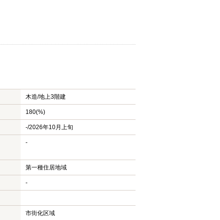
木造/
地上3階建
180(%)
-/2026年10月上旬
-
第一種住居地域
-
市街化区域