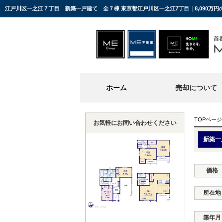
江戸川区一之江７丁目 新築一戸建て 全７棟 東京都江戸川区一之江7丁目｜8,090万
ホーム
売却について
TOPページ
お気軽にお問い合わせください
新築一
価格
所在地
築年月