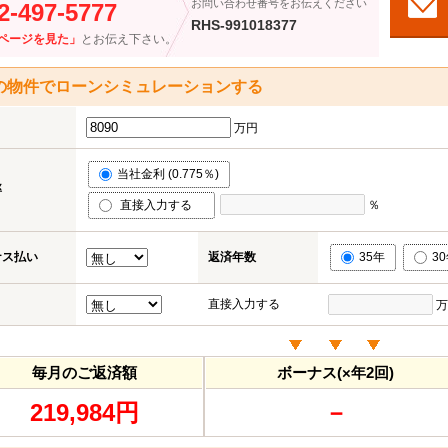
お問い合わせ番号をお伝えください
2-497-5777
RHS-991018377
ページを見た」
とお伝え下さい。
の物件でローンシミュレーションする
万円
当社金利 (0.775％)
率
直接入力する
％
ナス払い
返済年数
35年
3
直接入力する
万
毎月のご返済額
ボーナス(×年2回)
219,984円
－