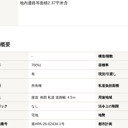
地内通路等面積2.37平米含
概要
-
構造/階数
率
70(%)
容積率
有
現況/引渡し
利
所有権
私道負担面積
況
接道: 南西 私道 道路幅: 4.5ｍ
用途地域
バック
なし
法令上の制限
宅地
地勢
認番号
第HPA-26-02434-1号
都市計画