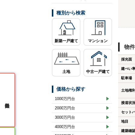
種別から検索
新築一戸建て
マンション
物件
採光面
建ぺい
土地
中古一戸建て
駐車場
価格から探す
土地権
1000万円台
無料会員登録
接道状
2000万円台
セット
3000万円台
地目
4000万円台
建築確