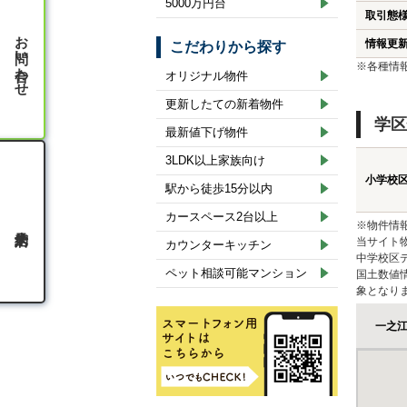
5000万円台
取引態
お問い合わせ
情報更
こだわりから探す
※各種情
オリジナル物件
更新したての新着物件
学区
最新値下げ物件
3LDK以上家族向け
小学校
駅から徒歩15分以内
カースペース2台以上
※物件情
当サイト
カウンターキッチン
中学校区
ペット相談可能マンション
国土数値
象となり
一之