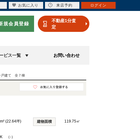
お気に入り
来店予約
ログイン
不動産1分査
新規会員登録
定
ービス一覧
お問い合わせ
一戸建て 全７棟
m² (22.64坪)
119.75㎡
建物面積
DK （-）