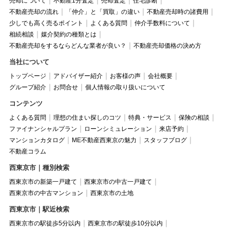
売却について
不動産1分査定
売却査定
住宅診断
不動産売却の流れ
「仲介」と「買取」の違い
不動産売却時の諸費用
少しでも高く売るポイント
よくある質問
仲介手数料について
相続相談
媒介契約の種類とは
不動産売却をするならどんな業者が良い？
不動産売却価格の決め方
当社について
トップページ
アドバイザー紹介
お客様の声
会社概要
グループ紹介
お問合せ
個人情報の取り扱いについて
コンテンツ
よくある質問
理想の住まい探しのコツ
特典・サービス
保険の相談
ファイナンシャルプラン
ローンシミュレーション
来店予約
マンションカタログ
ME不動産西東京の魅力
スタッフブログ
不動産コラム
西東京市｜種別検索
西東京市の新築一戸建て
西東京市の中古一戸建て
西東京市の中古マンション
西東京市の土地
西東京市｜駅近検索
西東京市の駅徒歩5分以内
西東京市の駅徒歩10分以内