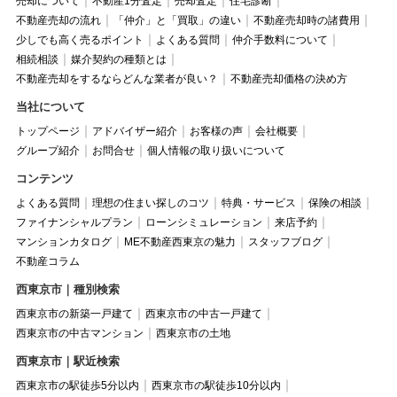
売却について
不動産1分査定
売却査定
住宅診断
不動産売却の流れ
「仲介」と「買取」の違い
不動産売却時の諸費用
少しでも高く売るポイント
よくある質問
仲介手数料について
相続相談
媒介契約の種類とは
不動産売却をするならどんな業者が良い？
不動産売却価格の決め方
当社について
トップページ
アドバイザー紹介
お客様の声
会社概要
グループ紹介
お問合せ
個人情報の取り扱いについて
コンテンツ
よくある質問
理想の住まい探しのコツ
特典・サービス
保険の相談
ファイナンシャルプラン
ローンシミュレーション
来店予約
マンションカタログ
ME不動産西東京の魅力
スタッフブログ
不動産コラム
西東京市｜種別検索
西東京市の新築一戸建て
西東京市の中古一戸建て
西東京市の中古マンション
西東京市の土地
西東京市｜駅近検索
西東京市の駅徒歩5分以内
西東京市の駅徒歩10分以内