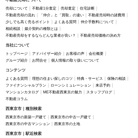
売却について
不動産1分査定
売却査定
住宅診断
不動産売却の流れ
「仲介」と「買取」の違い
不動産売却時の諸費用
少しでも高く売るポイント
よくある質問
仲介手数料について
相続相談
媒介契約の種類とは
不動産売却をするならどんな業者が良い？
不動産売却価格の決め方
当社について
トップページ
アドバイザー紹介
お客様の声
会社概要
グループ紹介
お問合せ
個人情報の取り扱いについて
コンテンツ
よくある質問
理想の住まい探しのコツ
特典・サービス
保険の相談
ファイナンシャルプラン
ローンシミュレーション
来店予約
マンションカタログ
ME不動産西東京の魅力
スタッフブログ
不動産コラム
西東京市｜種別検索
西東京市の新築一戸建て
西東京市の中古一戸建て
西東京市の中古マンション
西東京市の土地
西東京市｜駅近検索