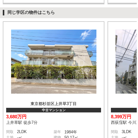
同じ学区の物件はこちら
東京都杉並区上井草3丁目
中古マンション
3,680万円
8,399万円
上井草駅 徒歩7分
西荻窪駅 今川三
2LDK
3LDK
間取
築年
1984年
間取
土地
-㎡
建物
50.17㎡
土地
-㎡