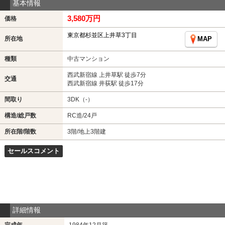
基本情報
3,580万円
価格
東京都杉並区上井草3丁目
所在地
MAP
種類
中古マンション
西武新宿線 上井草駅 徒歩7分
交通
西武新宿線 井荻駅 徒歩17分
間取り
3DK（-）
構造/総戸数
RC造/24戸
所在階/階数
3階/地上3階建
セールスコメント
詳細情報
完成年
1984年12月築