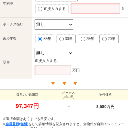
年利率
直接入力する
％
ボーナス払い
返済年数
35年
30年
25年
20年
直接入力する
頭金
万円
ボーナス
毎月のご返済額
物件価格
(×年2回)
97,347円
－
3,580万円
※返済金額はあくまでも目安です。
※
会員登録(無料)
をして詳細情報を記入されますと、全物件が自動でシミュレー