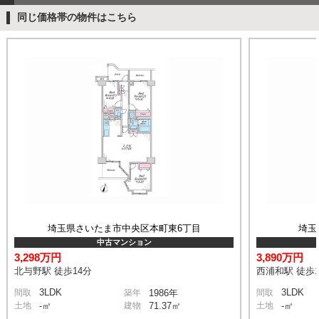
同じ価格帯の物件はこちら
埼玉県さいたま市中央区本町東6丁目
埼玉
中古マンション
3,298万円
3,890万円
北与野駅 徒歩14分
西浦和駅 徒歩1
3LDK
3LDK
間取
築年
1986年
間取
土地
-㎡
建物
71.37㎡
土地
-㎡