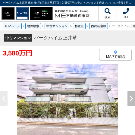
パークハイム上井草 東京都杉並区上井草3丁目｜3,580万円の中古マンション｜分譲マンション情報｜ME不動産西東京
TEL
検索
TOPページ
>
物件検索
>
中古マンション
>
杉並区
>
西武新宿線
>
パークハイム上
パークハイム上井草
中古マンション
3,580万円
MAPで確認