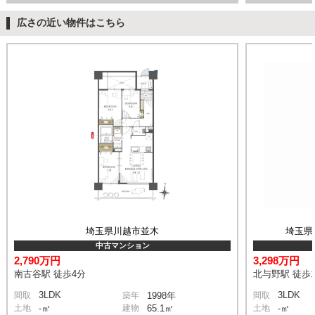
広さの近い物件はこちら
埼玉県川越市並木
埼玉県
中古マンション
2,790万円
3,298万円
南古谷駅 徒歩4分
北与野駅 徒歩1
3LDK
3LDK
間取
築年
1998年
間取
土地
-㎡
建物
65.1㎡
土地
-㎡