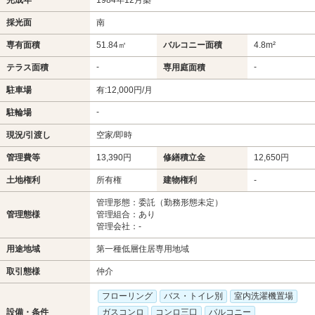
採光面
南
専有面積
51.84㎡
バルコニー面積
4.8m²
-
-
テラス面積
専用庭面積
駐車場
有:12,000円/月
-
駐輪場
現況/引渡し
空家/即時
管理費等
13,390円
修繕積立金
12,650円
土地権利
所有権
建物権利
-
管理形態：委託（勤務形態未定）
管理態様
管理組合：あり
管理会社：-
用途地域
第一種低層住居専用地域
取引態様
仲介
フローリング
バス・トイレ別
室内洗濯機置場
設備・条件
ガスコンロ
コンロ三口
バルコニー