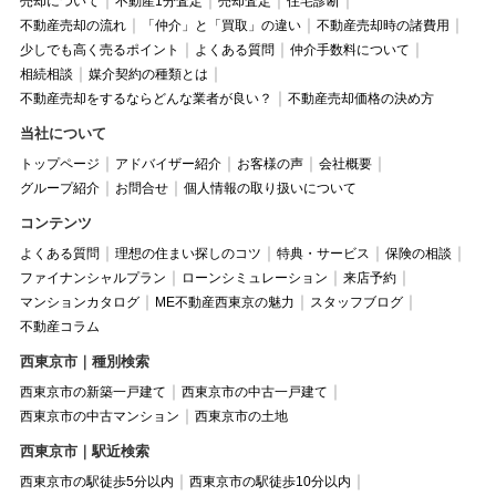
売却について
不動産1分査定
売却査定
住宅診断
不動産売却の流れ
「仲介」と「買取」の違い
不動産売却時の諸費用
少しでも高く売るポイント
よくある質問
仲介手数料について
相続相談
媒介契約の種類とは
不動産売却をするならどんな業者が良い？
不動産売却価格の決め方
当社について
トップページ
アドバイザー紹介
お客様の声
会社概要
グループ紹介
お問合せ
個人情報の取り扱いについて
コンテンツ
よくある質問
理想の住まい探しのコツ
特典・サービス
保険の相談
ファイナンシャルプラン
ローンシミュレーション
来店予約
マンションカタログ
ME不動産西東京の魅力
スタッフブログ
不動産コラム
西東京市｜種別検索
西東京市の新築一戸建て
西東京市の中古一戸建て
西東京市の中古マンション
西東京市の土地
西東京市｜駅近検索
西東京市の駅徒歩5分以内
西東京市の駅徒歩10分以内