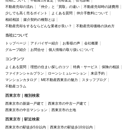
売却について
不動産1分査定
売却査定
住宅診断
不動産売却の流れ
「仲介」と「買取」の違い
不動産売却時の諸費用
少しでも高く売るポイント
よくある質問
仲介手数料について
相続相談
媒介契約の種類とは
不動産売却をするならどんな業者が良い？
不動産売却価格の決め方
当社について
トップページ
アドバイザー紹介
お客様の声
会社概要
グループ紹介
お問合せ
個人情報の取り扱いについて
コンテンツ
よくある質問
理想の住まい探しのコツ
特典・サービス
保険の相談
ファイナンシャルプラン
ローンシミュレーション
来店予約
マンションカタログ
ME不動産西東京の魅力
スタッフブログ
不動産コラム
西東京市｜種別検索
西東京市の新築一戸建て
西東京市の中古一戸建て
西東京市の中古マンション
西東京市の土地
西東京市｜駅近検索
西東京市の駅徒歩5分以内
西東京市の駅徒歩10分以内