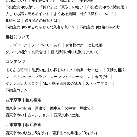
売却について
不動産1分査定
売却査定
住宅診断
不動産売却の流れ
「仲介」と「買取」の違い
不動産売却時の諸費用
少しでも高く売るポイント
よくある質問
仲介手数料について
相続相談
媒介契約の種類とは
不動産売却をするならどんな業者が良い？
不動産売却価格の決め方
当社について
トップページ
アドバイザー紹介
お客様の声
会社概要
グループ紹介
お問合せ
個人情報の取り扱いについて
コンテンツ
よくある質問
理想の住まい探しのコツ
特典・サービス
保険の相談
ファイナンシャルプラン
ローンシミュレーション
来店予約
マンションカタログ
ME不動産西東京の魅力
スタッフブログ
不動産コラム
西東京市｜種別検索
西東京市の新築一戸建て
西東京市の中古一戸建て
西東京市の中古マンション
西東京市の土地
西東京市｜駅近検索
西東京市の駅徒歩5分以内
西東京市の駅徒歩10分以内