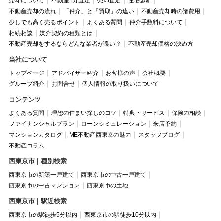
売却について
不動産1分査定
売却査定
住宅診断
不動産売却の流れ
「仲介」と「買取」の違い
不動産売却時の諸費用
少しでも高く売るポイント
よくある質問
仲介手数料について
相続相談
媒介契約の種類とは
不動産売却をするならどんな業者が良い？
不動産売却価格の決め方
当社について
トップページ
アドバイザー紹介
お客様の声
会社概要
グループ紹介
お問合せ
個人情報の取り扱いについて
コンテンツ
よくある質問
理想の住まい探しのコツ
特典・サービス
保険の相談
ファイナンシャルプラン
ローンシミュレーション
来店予約
マンションカタログ
ME不動産西東京の魅力
スタッフブログ
不動産コラム
西東京市｜種別検索
西東京市の新築一戸建て
西東京市の中古一戸建て
西東京市の中古マンション
西東京市の土地
西東京市｜駅近検索
西東京市の駅徒歩5分以内
西東京市の駅徒歩10分以内