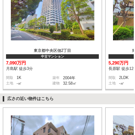
東京都中央区佃2丁目
中古マンション
7,090万円
5,290万円
月島駅 徒歩3分
長原駅 徒歩12
1K
2LDK
間取
築年
2004年
間取
土地
-㎡
建物
32.58㎡
土地
-㎡
広さの近い物件はこちら