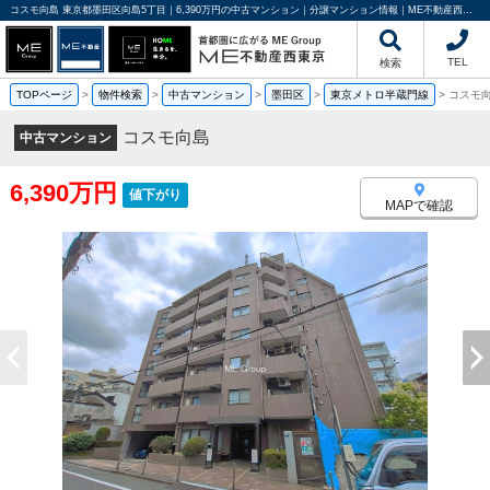
コスモ向島 東京都墨田区向島5丁目｜6,390万円の中古マンション｜分譲マンション情報｜ME不動産西東京
TEL
検索
TOPページ
>
物件検索
>
中古マンション
>
墨田区
>
東京メトロ半蔵門線
>
コスモ
コスモ向島
中古マンション
6,390万円
値下がり
MAPで確認