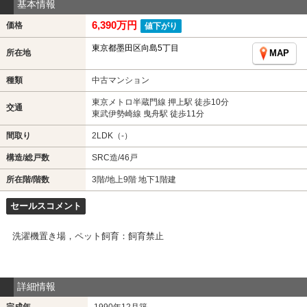
基本情報
6,390万円
価格
値下がり
東京都墨田区向島5丁目
所在地
MAP
種類
中古マンション
東京メトロ半蔵門線 押上駅 徒歩10分
交通
東武伊勢崎線 曳舟駅 徒歩11分
間取り
2LDK（-）
構造/総戸数
SRC造/46戸
所在階/階数
3階/地上9階 地下1階建
セールスコメント
洗濯機置き場，ペット飼育：飼育禁止
詳細情報
完成年
1990年12月築