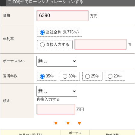
この物件でローンシミュレーションする
価格
万円
当社金利 (0.775％)
年利率
直接入力する
％
ボーナス払い
返済年数
35年
30年
25年
20年
直接入力する
頭金
万円
ボーナス
毎月のご返済額
物件価格