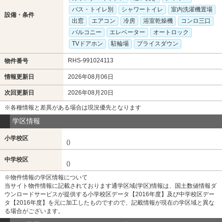
バス・トイレ別
シャワートイレ
室内洗濯機置場
設備・条件
出窓
エアコン
冷房
浴室乾燥機
コンロ三口
バルコニー
エレベーター
オートロック
TVドアホン
駐輪場
プライスダウン
RHS-991024113
物件番号
情報更新日
2026年08月06日
次回更新日
2026年08月20日
※各種情報と差異がある場合は現況優先となります
学区情報
小学校区
()
中学校区
()
※物件情報の学区情報について
当サイト物件情報に記載されております通学区域(学区)情報は、国土数値情報ダ
ウンロードサービスが提供する小学校区データ【2016年度】及び中学校区デー
タ【2016年度】を元に加工したものですので、記載情報が現在の学区域と異な
る場合がございます。