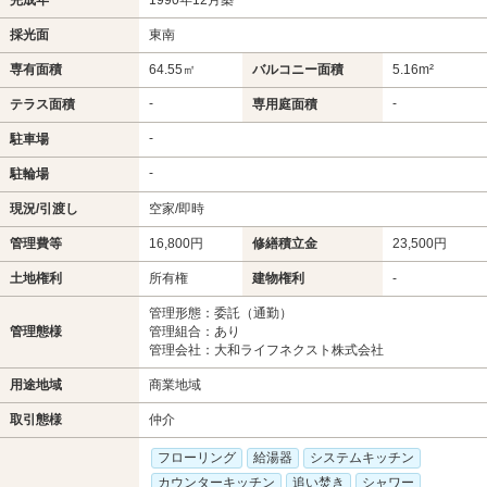
採光面
東南
専有面積
64.55㎡
バルコニー面積
5.16m²
-
-
テラス面積
専用庭面積
-
駐車場
-
駐輪場
現況/引渡し
空家/即時
管理費等
16,800円
修繕積立金
23,500円
土地権利
所有権
建物権利
-
管理形態：委託（通勤）
管理態様
管理組合：あり
管理会社：大和ライフネクスト株式会社
用途地域
商業地域
取引態様
仲介
フローリング
給湯器
システムキッチン
カウンターキッチン
追い焚き
シャワー