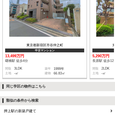
東京都新宿区市谷仲之町
中古マンション
13,499万円
5,290万円
曙橋駅 徒歩4分
長原駅 徒歩12
3LDK
2LDK
間取
築年
1999年
間取
土地
-㎡
建物
66.83㎡
土地
-㎡
同じ学区の物件はこちら
類似の条件から検索
押上駅の新築戸建て