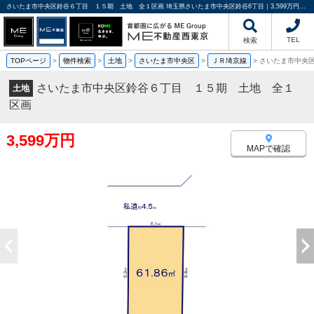
さいたま市中央区鈴谷６丁目 １５期 土地 全１区画 埼玉県さいたま市中央区鈴谷6丁目｜3,599万円の土地｜売地や分譲地情報｜ME不動産西東京
TEL
検索
TOPページ
>
物件検索
>
土地
>
さいたま市中央区
>
ＪＲ埼京線
>
さいたま市中央
さいたま市中央区鈴谷６丁目 １５期 土地 全１
土地
区画
3,599万円
MAPで確認