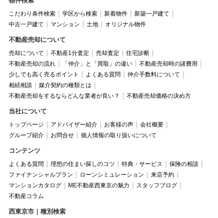
物件検索
こだわり条件検索
学区から検索
新着物件
新築一戸建て
中古一戸建て
マンション
土地
オリジナル物件
不動産売却について
売却について
不動産1分査定
売却査定
住宅診断
不動産売却の流れ
「仲介」と「買取」の違い
不動産売却時の諸費用
少しでも高く売るポイント
よくある質問
仲介手数料について
相続相談
媒介契約の種類とは
不動産売却をするならどんな業者が良い？
不動産売却価格の決め方
当社について
トップページ
アドバイザー紹介
お客様の声
会社概要
グループ紹介
お問合せ
個人情報の取り扱いについて
コンテンツ
よくある質問
理想の住まい探しのコツ
特典・サービス
保険の相談
ファイナンシャルプラン
ローンシミュレーション
来店予約
マンションカタログ
ME不動産西東京の魅力
スタッフブログ
不動産コラム
西東京市｜種別検索