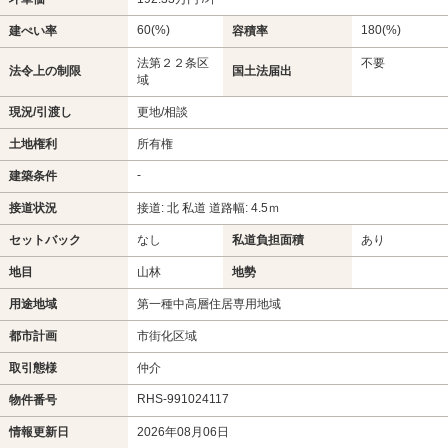
60(%)
180(%)
建ぺい率
容積率
法第２２条区
不要
法令上の制限
国土法届出
域
現況/引渡し
更地/相談
土地権利
所有権
-
建築条件
接道状況
接道: 北 私道 道路幅: 4.5ｍ
セットバック
なし
私道負担面積
あり
地目
山林
地勢
用途地域
第一種中高層住居専用地域
都市計画
市街化区域
取引態様
仲介
RHS-991024117
物件番号
情報更新日
2026年08月06日