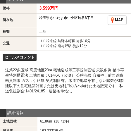
3,599万円
価格
埼玉県さいたま市中央区鈴谷6丁目
所在地
MAP
種類
土地
ＪＲ埼京線 与野本町駅 徒歩10分
交通
ＪＲ埼京線 南与野駅 徒歩12分
セールスコメント
法第22条区域 高度地区20m 宅地造成等工事規制区域 景観条例 都市再
生特別措置法 土地面積：61平米（公簿） 公簿売買 容積率：前面道路
幅員制限 ガス：引込無 契約制限有。木造で地階を有しない階数が3階
建以下の住宅建築計画または更地利用の方へ向けた土地販売です 私
道負担割合:1401/24185 建築条件:なし
詳細情報
土地面積
61.86m² (18.71坪)
坪単価
192.33万円 /坪