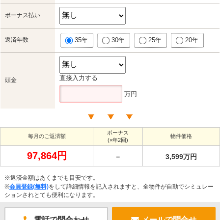
ボーナス払い
返済年数
35年
30年
25年
20年
直接入力する
頭金
万円
ボーナス
毎月のご返済額
物件価格
(×年2回)
97,864円
－
3,599万円
※返済金額はあくまでも目安です。
※
会員登録(無料)
をして詳細情報を記入されますと、全物件が自動でシミュレー
ションされとても便利になります。
電話で問合わせ
メールで問合せ