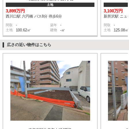
土地
3,899万円
3,100万円
西川口駅 六円橋 バス8分 停歩6分
新所沢駅 ニュー
-
-
-
間取
築年
間取
土地
100.62㎡
建物
-㎡
土地
125.08㎡
広さの近い物件はこちら