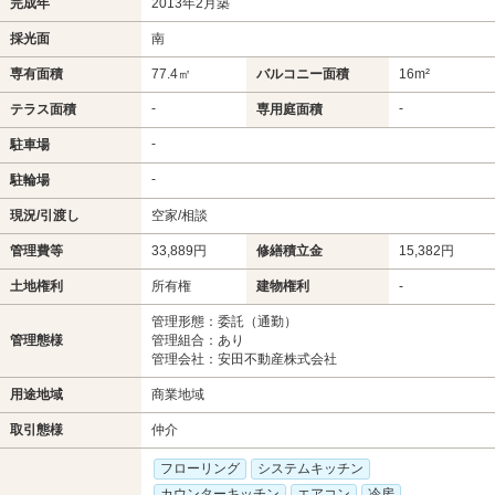
完成年
2013年2月築
採光面
南
専有面積
77.4㎡
バルコニー面積
16m²
-
-
テラス面積
専用庭面積
-
駐車場
-
駐輪場
現況/引渡し
空家/相談
管理費等
33,889円
修繕積立金
15,382円
土地権利
所有権
建物権利
-
管理形態：委託（通勤）
管理態様
管理組合：あり
管理会社：安田不動産株式会社
用途地域
商業地域
取引態様
仲介
フローリング
システムキッチン
カウンターキッチン
エアコン
冷房