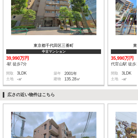
東京都千代田区三番町
東
中古マンション
39,990万円
35,990万円
-駅 徒歩7分
代官山駅 徒歩
3LDK
3LDK
間取
築年
2001年
間取
土地
-㎡
建物
135.28㎡
土地
-㎡
広さの近い物件はこちら