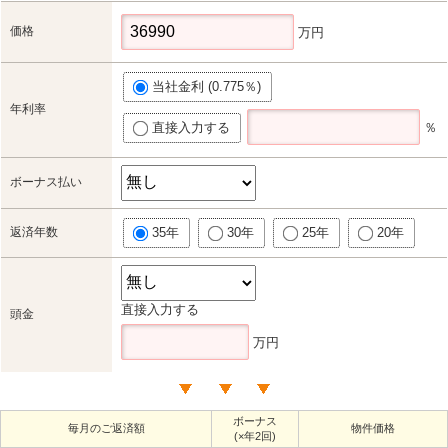
価格
万円
当社金利 (0.775％)
年利率
直接入力する
％
ボーナス払い
返済年数
35年
30年
25年
20年
直接入力する
頭金
万円
ボーナス
毎月のご返済額
物件価格
(×年2回)