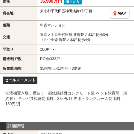
36,990万円
価格
値下がり
東京都千代田区神田淡路町2丁目
所在地
MAP
種類
中古マンション
東京メトロ千代田線 新御茶ノ水駅 徒歩3分
交通
ＪＲ中央線 御茶ノ水駅 徒歩4分
間取り
2LDK（-）
構造/総戸数
RC造/333戸
所在階/階数
35階/地上41階 地下3階建
セールスコメント
洗濯機置き場，構造：一部鉄筋鉄骨コンクリート造 ペット飼育可（規
約有） テレビ共視聴使用料：275円/月 専用トランクルーム使用料：
130円/月
詳細情報