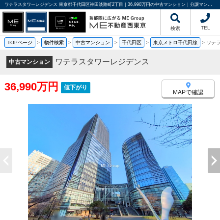
ワテラスタワーレジデンス 東京都千代田区神田淡路町2丁目｜36,990万円の中古マンション｜分譲マンション情報｜ME不動産西東京
TEL
検索
TOPページ
>
物件検索
>
中古マンション
>
千代田区
>
東京メトロ千代田線
>
ワテ
ワテラスタワーレジデンス
中古マンション
36,990万円
値下がり
MAPで確認