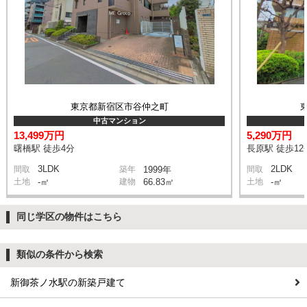
東京都新宿区市谷仲之町
中古マンション
13,499万円
5,290万円
曙橋駅 徒歩4分
長原駅 徒歩12
3LDK
2LDK
間取
築年
1999年
間取
土地
-㎡
建物
66.83㎡
土地
-㎡
同じ学区の物件はこちら
類似の条件から検索
新御茶ノ水駅の新築戸建て