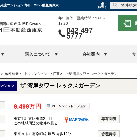
物件検索
ン｜分譲マンション情報｜ME不動産西東京
年中無休 営業時間：9:00～
18:30
042-497-
5777
購入について
会社案内
サ
>
>
>
物件検索
>
中古マンション
江東区
ザ 湾岸タワー レックスガーデン
ザ 湾岸タワー レックスガーデン
ンション
9,499万円
東京都江東区東雲2丁目
専有面積
MAPで確認
この地域周辺の物件を見る
東京メトロ有楽町線
辰巳
徒歩12分
管理費等