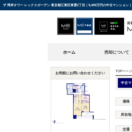
ザ 湾岸タワー レックスガーデン 東京都江東区東雲2丁目｜9,499万円の中古マンショ
ホーム
売却について
TOPページ
お気軽にお問い合わせください
中古マ
価格
所在地
交通