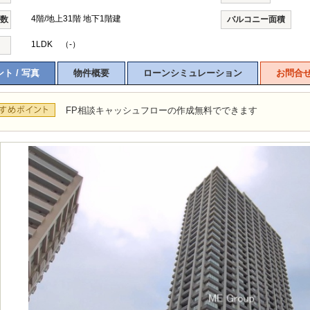
4階/地上31階 地下1階建
階数
バルコニー面積
1LDK （-）
ト / 写真
物件概要
ローンシミュレーション
お問合
FP相談キャッシュフローの作成無料でできます