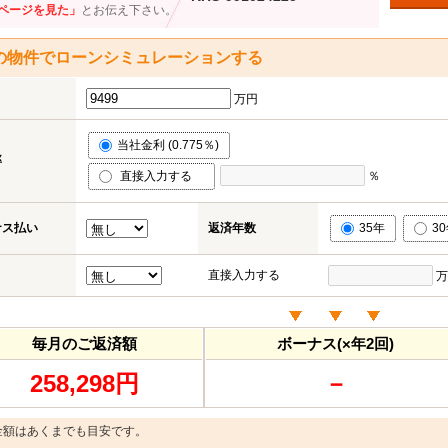
ページを見た」
とお伝え下さい。
の物件でローンシミュレーションする
万円
当社金利 (0.775％)
率
直接入力する
％
ナス払い
返済年数
35年
3
直接入力する
万
毎月のご返済額
ボーナス(×年2回)
258,298円
－
金額はあくまでも目安です。