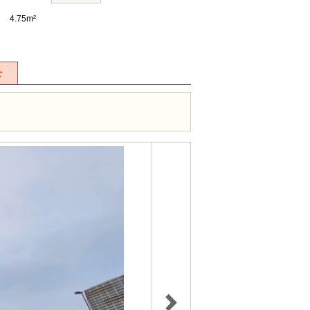
4.75m²
せ