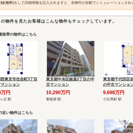
録(無料)
をして詳細情報を記入されますと、全物件が自動でシミュレーションされ
らの物件を見たお客様はこんな物件もチェックしています。
価格帯の物件はこちら
都西東京市住吉町3丁目
東京都中央区銀座2丁目の中
東京都千代田区岩
古マンション
古マンション
の中古マンショ
80万円
10,290万円
9,698万円
ヶ丘 駅
東銀座 駅
小伝馬町 駅
の近い物件はこちら