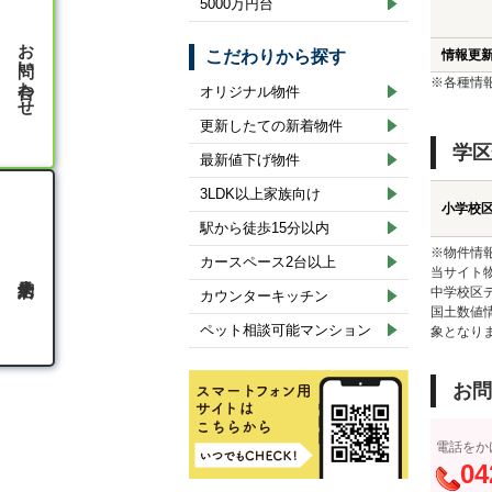
5000万円台
お問い合わせ
こだわりから探す
情報更
※各種情
オリジナル物件
更新したての新着物件
学区
最新値下げ物件
3LDK以上家族向け
小学校
駅から徒歩15分以内
※物件情
カースペース2台以上
当サイト
中学校区
カウンターキッチン
国土数値
ペット相談可能マンション
象となり
お問
電話をか
04