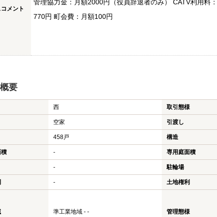
管理協力金：月額2000円（役員辞退者のみ） CATV利用料
スコメント
770円 町会費：月額100円
概要
西
取引態様
空家
引渡し
458戸
構造
面積
-
専用庭面積
-
駐輪場
利
-
土地権利
域
準工業地域 - -
管理態様