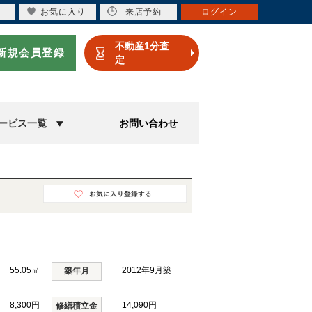
お気に入り
来店予約
ログイン
不動産1分査
新規会員登録
定
ービス一覧
お問い合わせ
55.05㎡
2012年9月築
築年月
8,300円
14,090円
修繕積立金