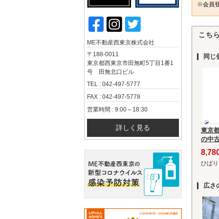
※
会員登
こち
ME不動産西東京株式会社
〒188-0011
同じ
東京都西東京市田無町5丁目1番1
号 田無北口ビル
TEL : 042-497-5777
FAX : 042-497-5778
営業時間 : 9:00～18:30
詳しく見る
東京
の中
8,7
ひばり
広さ