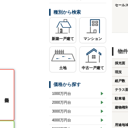
セール
種別から検索
新築一戸建て
マンション
物件
採光面
土地
中古一戸建て
現況
総戸数
価格から探す
テラス
1000万円台
無料会員登録
駐車場
2000万円台
建物権
3000万円台
4000万円台
用途地