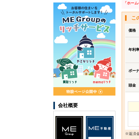
「ホーム
こ
価格
年利
ボー
頭金
会社概要
※返済