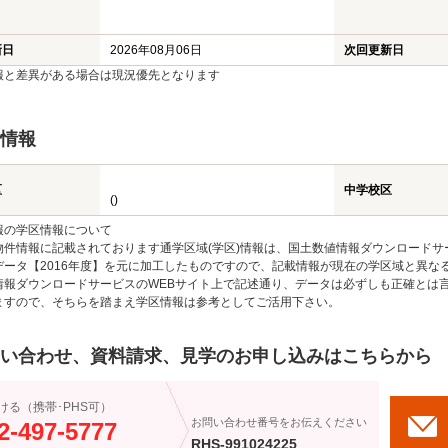
新日
2026年08月06日
次回更新日
報と差異がある場合は現況優先となります
情報
区
中学校区
()
報の学区情報について
物件情報に記載されております通学区域(学区)情報は、国土数値情報ダウンロードサ
データ【2016年度】を元に加工したものですので、記載情報が現在の学区域と異な
情報ダウンロードサービスのWEBサイト上で記述通り、データは必ずしも正確とは言
ますので、そちらを踏まえ学区情報は参考としてご活用下さい。
い合わせ、資料請求、見学のお申し込みはこちらから
ける（携帯･PHS可）
お問い合わせ番号をお伝えください
2-497-5777
RHS-991024225