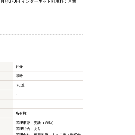
：月額370円 インターネット利用料：月額
仲介
即時
RC造
-
-
所有権
管理形態：委託（通勤）
管理組合：あり
管理会社：三菱地所コミュニティ株式会