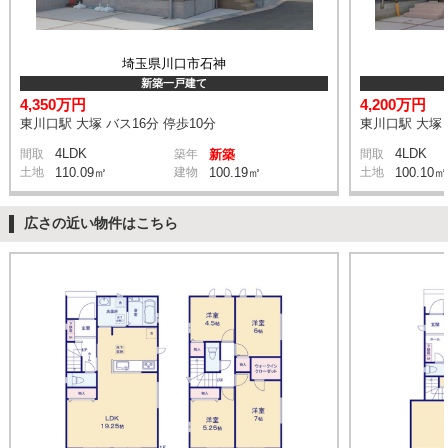
埼玉県川口市石神
新築一戸建て
4,350万円
4,200万円
東川口駅 大塚 バス16分 停歩10分
東川口駅 大塚 
4LDK
4LDK
間取
築年
新築
間取
土地
110.09㎡
建物
100.19㎡
土地
100.10㎡
広さの近い物件はこちら