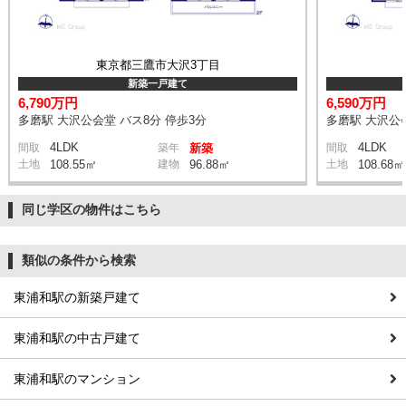
東京都三鷹市大沢3丁目
新築一戸建て
6,790万円
6,590万円
多磨駅 大沢公会堂 バス8分 停歩3分
多磨駅 大沢公会
4LDK
4LDK
間取
築年
新築
間取
土地
108.55㎡
建物
96.88㎡
土地
108.68㎡
同じ学区の物件はこちら
類似の条件から検索
東浦和駅の新築戸建て
東浦和駅の中古戸建て
東浦和駅のマンション