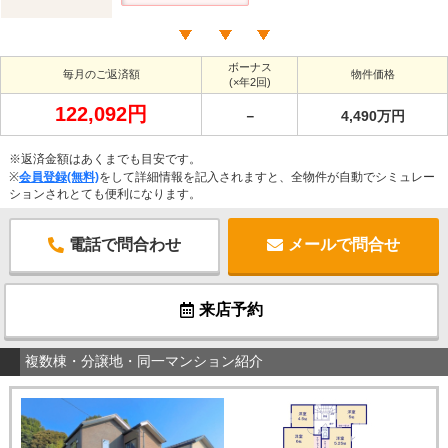
ボーナス
毎月のご返済額
物件価格
(×年2回)
122,092円
－
4,490万円
※返済金額はあくまでも目安です。
※
会員登録(無料)
をして詳細情報を記入されますと、全物件が自動でシミュレー
ションされとても便利になります。
電話で問合わせ
メールで問合せ
来店予約
複数棟・分譲地・同一マンション紹介