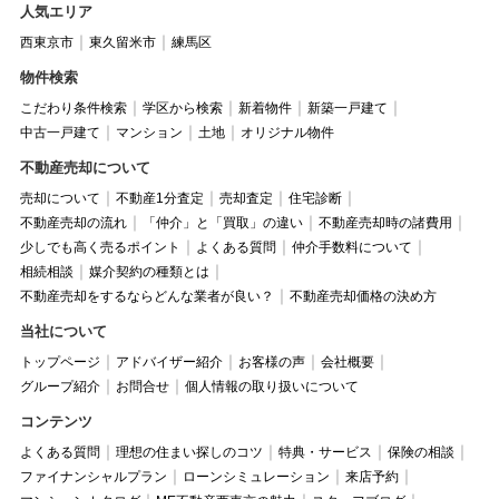
人気エリア
西東京市
東久留米市
練馬区
物件検索
こだわり条件検索
学区から検索
新着物件
新築一戸建て
中古一戸建て
マンション
土地
オリジナル物件
不動産売却について
売却について
不動産1分査定
売却査定
住宅診断
不動産売却の流れ
「仲介」と「買取」の違い
不動産売却時の諸費用
少しでも高く売るポイント
よくある質問
仲介手数料について
相続相談
媒介契約の種類とは
不動産売却をするならどんな業者が良い？
不動産売却価格の決め方
当社について
トップページ
アドバイザー紹介
お客様の声
会社概要
グループ紹介
お問合せ
個人情報の取り扱いについて
コンテンツ
よくある質問
理想の住まい探しのコツ
特典・サービス
保険の相談
ファイナンシャルプラン
ローンシミュレーション
来店予約