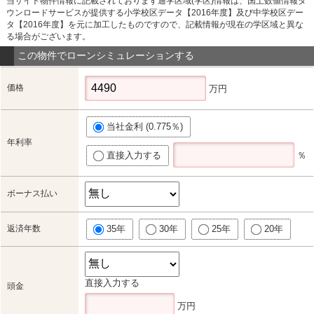
当サイト物件情報に記載されております通学区域(学区)情報は、国土数値情報ダ
ウンロードサービスが提供する小学校区データ【2016年度】及び中学校区デー
タ【2016年度】を元に加工したものですので、記載情報が現在の学区域と異な
る場合がございます。
この物件でローンシミュレーションする
価格
万円
当社金利 (0.775％)
年利率
直接入力する
％
ボーナス払い
返済年数
35年
30年
25年
20年
直接入力する
頭金
万円