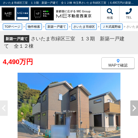
さいたま市緑区三室 １３期 新築一戸建て 全１２棟 埼玉県さいたま市緑区三室 ｜4,490万円の新築一戸建て｜分譲住宅や新築物件｜ME不動産西東京
TEL
検索
TOPページ
>
物件検索
>
新築一戸建て
>
さいたま市緑区
>
ＪＲ武蔵野線
>
さいた
さいたま市緑区三室 １３期 新築一戸建
新築一戸建て
て 全１２棟
4,490万円
MAPで確認