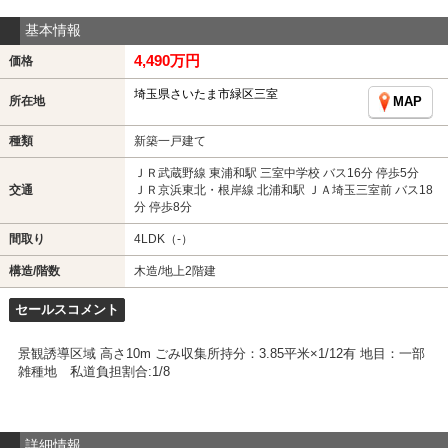
基本情報
4,490万円
価格
埼玉県さいたま市緑区三室
所在地
MAP
種類
新築一戸建て
ＪＲ武蔵野線 東浦和駅 三室中学校 バス16分 停歩5分
交通
ＪＲ京浜東北・根岸線 北浦和駅 ＪＡ埼玉三室前 バス18
分 停歩8分
間取り
4LDK（-）
構造/階数
木造/地上2階建
セールスコメント
景観誘導区域 高さ10m ごみ収集所持分：3.85平米×1/12有 地目：一部
雑種地 私道負担割合:1/8
詳細情報