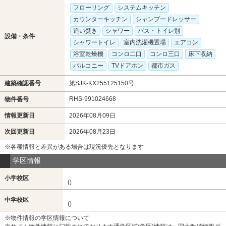
フローリング
システムキッチン
カウンターキッチン
シャンプードレッサー
追い焚き
シャワー
バス・トイレ別
設備・条件
シャワートイレ
室内洗濯機置場
エアコン
浴室乾燥機
コンロ二口
コンロ三口
床下収納
バルコニー
TVドアホン
都市ガス
建築確認番号
第SJK-KX255125150号
RHS-991024668
物件番号
情報更新日
2026年08月09日
次回更新日
2026年08月23日
※各種情報と差異がある場合は現況優先となります
学区情報
小学校区
()
中学校区
()
※物件情報の学区情報について