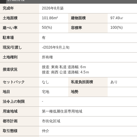
完成年
2026年8月築
土地面積
101.86m²
建物面積
97.49㎡
50(%)
100(%)
建ぺい率
容積率
駐車場
有
現況/引渡し
-/2026年9月上旬
土地権利
所有権
接道: 東南 私道 道路幅: 6ｍ
接道状況
接道: 南西 公道 道路幅: 4.5ｍ
セットバック
なし
私道負担面積
あり
地目
宅地
地勢
-
法令上の制限
用途地域
第一種低層住居専用地域
都市計画
市街化区域
取引態様
仲介