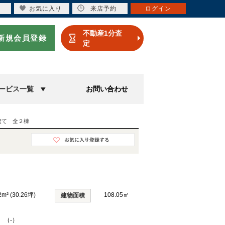
お気に入り
来店予約
ログイン
不動産1分査
新規会員登録
定
ービス一覧
お問い合わせ
建て 全２棟
2m² (30.26坪)
108.05㎡
建物面積
K （-）