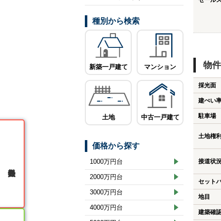
セール
種別から検索
物件
新築一戸建て
マンション
採光面
建ぺい
駐車場
土地
中古一戸建て
土地権
価格から探す
1000万円台
接道状
無料会員登録
2000万円台
セット
3000万円台
地目
4000万円台
建築確