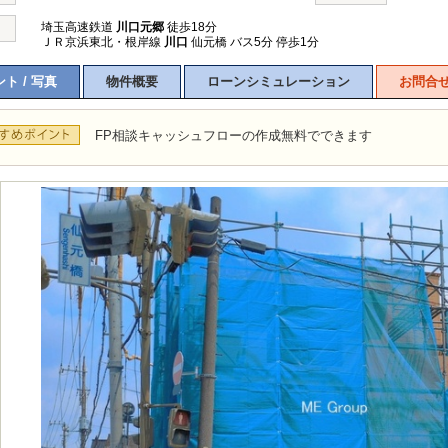
埼玉高速鉄道
川口元郷
徒歩18分
ＪＲ京浜東北・根岸線
川口
仙元橋 バス5分 停歩1分
ト / 写真
物件概要
ローンシミュレーション
お問合
FP相談キャッシュフローの作成無料でできます