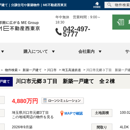
物件検索
一戸建て｜分譲住宅や新築物件｜ME不動産西東京
年中無休 営業時間：9:00～
18:30
042-497-
5777
購入について
会社案内
サ
>
>
>
>
物件検索
>
新築一戸建て
川口市
埼玉高速鉄道
川口市元郷３丁目 新築一戸
川口市元郷３丁目 新築一戸建て 全２棟
戸建て
4,880万円
埼玉県川口市元郷3丁目
100.0
土地面積
MAPで確認
この地域周辺の物件を見る
2026年9月築
4LD
間取り