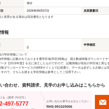
様
仲介
新日
2026年08月07日
次回更新日
報と差異がある場合は現況優先となります
情報
区
中学校区
()
報の学区情報について
物件情報に記載されております通学区域(学区)情報は、国土数値情報ダウンロードサ
データ【2016年度】を元に加工したものですので、記載情報が現在の学区域と異な
情報ダウンロードサービスのWEBサイト上で記述通り、データは必ずしも正確とは言
ますので、そちらを踏まえ学区情報は参考としてご活用下さい。
い合わせ、資料請求、見学のお申し込みはこちらから
ける（携帯･PHS可）
お問い合わせ番号をお伝えください
2-497-5777
RHS-991025006