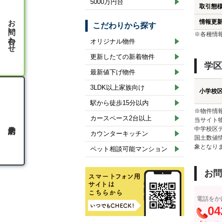
5000万円台
取引態
お問い合わせ
情報更
こだわりから探す
※各種情
オリジナル物件
更新したての新着物件
学区
最新値下げ物件
3LDK以上家族向け
小学校
駅から徒歩15分以内
※物件情
カースペース2台以上
当サイト
中学校区
カウンターキッチン
国土数値
象となり
ペット相談可能マンション
お問
電話をか
04