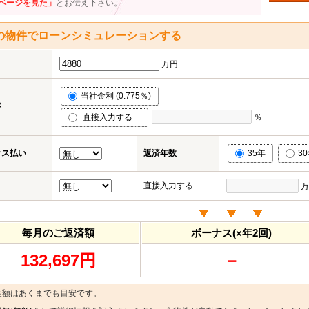
ページを見た」
とお伝え下さい。
の物件でローンシミュレーションする
万円
当社金利 (0.775％)
率
直接入力する
％
ナス払い
返済年数
35年
3
直接入力する
万
毎月のご返済額
ボーナス(×年2回)
132,697円
－
金額はあくまでも目安です。