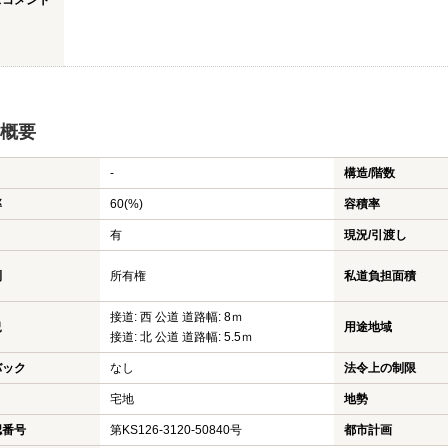
スコメント
概要
-
構造/階数
率
60(%)
容積率
有
現況/引渡し
利
所有権
私道負担面積
接道: 西 公道 道路幅: 8ｍ
況
用途地域
接道: 北 公道 道路幅: 5.5ｍ
バック
なし
法令上の制限
宅地
地勢
認番号
第KS126-3120-50840号
都市計画