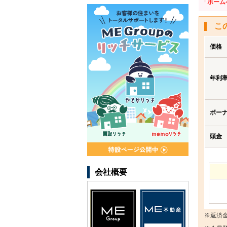
「ホーム
こ
価格
年利
ボー
頭金
会社概要
※返済