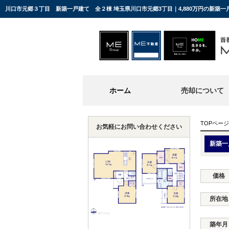
川口市元郷３丁目 新築一戸建て 全２棟 埼玉県川口市元郷3丁目｜4,880万円の新築
ホーム
売却について
TOPページ
お気軽にお問い合わせください
新築一
価格
所在地
築年月