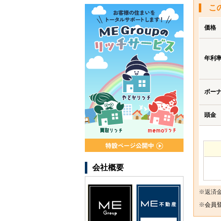
こ
価格
年利
ボー
頭金
会社概要
※返済
※
会員登