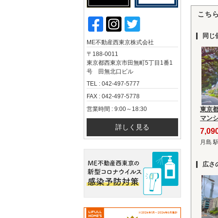
こち
同じ
ME不動産西東京株式会社
〒188-0011
東京都西東京市田無町5丁目1番1
号 田無北口ビル
TEL : 042-497-5777
FAX : 042-497-5778
営業時間 : 9:00～18:30
東京
マン
詳しく見る
7,0
月島 
広さ