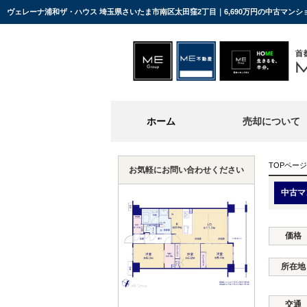
ヴェレーナ浦和ザ・ハウス 埼玉県さいたま市南区太田窪2丁目｜6,690万円の中古マン
ホーム
売却について
TOPページ
お気軽にお問い合わせください
中古マ
価格
所在地
交通