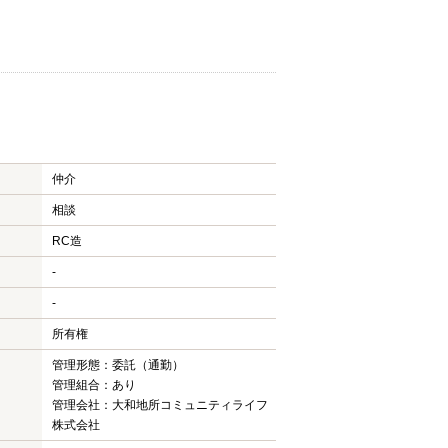
仲介
相談
RC造
-
-
所有権
管理形態：委託（通勤）
管理組合：あり
管理会社：大和地所コミュニティライフ
株式会社