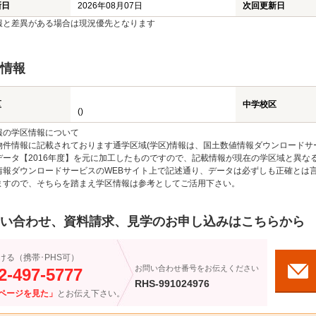
新日
2026年08月07日
次回更新日
報と差異がある場合は現況優先となります
情報
区
中学校区
()
報の学区情報について
物件情報に記載されております通学区域(学区)情報は、国土数値情報ダウンロードサ
データ【2016年度】を元に加工したものですので、記載情報が現在の学区域と異な
情報ダウンロードサービスのWEBサイト上で記述通り、データは必ずしも正確とは言
ますので、そちらを踏まえ学区情報は参考としてご活用下さい。
い合わせ、資料請求、見学のお申し込みはこちらから
ける（携帯･PHS可）
お問い合わせ番号をお伝えください
2-497-5777
RHS-991024976
ページを見た」
とお伝え下さい。