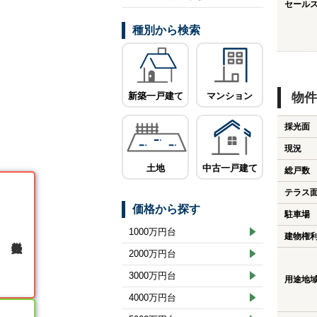
セール
種別から検索
新築一戸建て
マンション
物件
採光面
現況
土地
中古一戸建て
総戸数
テラス
価格から探す
駐車場
1000万円台
建物権
無料会員登録
2000万円台
3000万円台
用途地
4000万円台