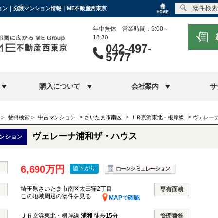
物件検索
ション｜分譲マンション情報｜ME不動産西東京
年中無休 営業時間：9:00～
18:30
042-497-
5777
購入について
会社案内
サ
>
>
>
>
物件検索
>
中古マンション
さいたま市南区
ＪＲ京浜東北・根岸線
ヴェレー
ヴェレーナ浦和ザ・ハウス
ンション
6,690万円
値下がり
埼玉県さいたま市南区太田窪2丁目
専有面積
この地域周辺の物件を見る
MAPで確認
ＪＲ京浜東北・根岸線
浦和
徒歩15分
管理費等