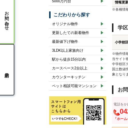
5000万円台
情報更
※各種情
お問い合わせ
こだわりから探す
オリジナル物件
学区
更新したての新着物件
最新値下げ物件
小学校
3LDK以上家族向け
※物件情
当サイト
駅から徒歩15分以内
中学校区
カースペース2台以上
国土数値
象となり
カウンターキッチン
ペット相談可能マンション
お問
電話をか
04
「ホーム