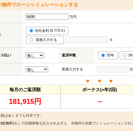
の物件でローンシミュレーションする
万円
当社金利 (0.775％)
率
直接入力する
％
ナス払い
返済年数
35年
3
直接入力する
万
毎月のご返済額
ボーナス(×年2回)
181,915円
－
金額はあくまでも目安です。
録(無料)
をして詳細情報を記入されますと、全物件が自動でシミュレーションされ