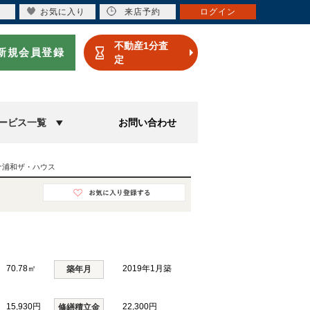
お気に入り
来店予約
ログイン
不動産1分査
新規会員登録
定
ービス一覧
お問い合わせ
ナ浦和ザ・ハウス
70.78㎡
2019年1月築
築年月
15,930円
22,300円
修繕積立金