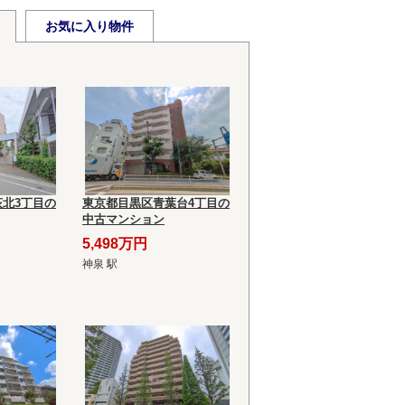
お気に入り物件
北3丁目の
東京都目黒区青葉台4丁目の
中古マンション
5,498万円
神泉 駅