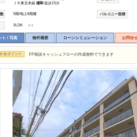
ＪＲ東北本線
浦和
徒歩15分
5階/地上6階建
階数
バルコニー面積
3LDK （-）
ト / 写真
物件概要
ローンシミュレーション
お問合
FP相談キャッシュフローの作成無料でできます