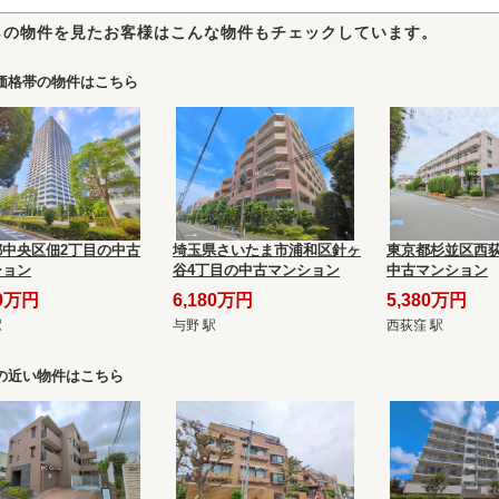
らの物件を見たお客様はこんな物件もチェックしています。
価格帯の物件はこちら
都中央区佃2丁目の中古
埼玉県さいたま市浦和区針ヶ
東京都杉並区西荻
ション
谷4丁目の中古マンション
中古マンション
90万円
6,180万円
5,380万円
駅
与野 駅
西荻窪 駅
の近い物件はこちら