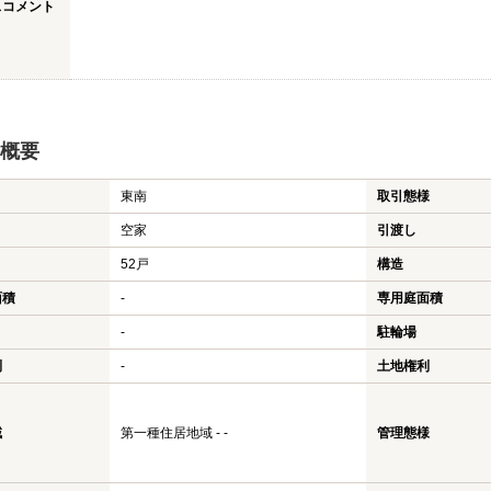
スコメント
概要
東南
取引態様
空家
引渡し
52戸
構造
面積
-
専用庭面積
-
駐輪場
利
-
土地権利
域
第一種住居地域 - -
管理態様