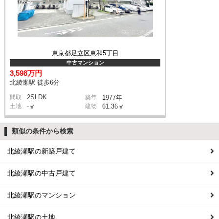
東京都足立区東和5丁目
中古マンション
3,598万円
北綾瀬駅 徒歩6分
2SLDK
間取
築年
1977年
土地
-㎡
建物
61.36㎡
類似の条件から検索
北綾瀬駅の新築戸建て
北綾瀬駅の中古戸建て
北綾瀬駅のマンション
北綾瀬駅の土地