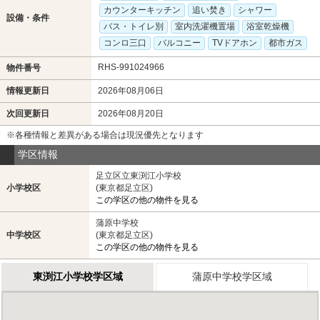
カウンターキッチン
追い焚き
シャワー
設備・条件
バス・トイレ別
室内洗濯機置場
浴室乾燥機
コンロ三口
バルコニー
TVドアホン
都市ガス
RHS-991024966
物件番号
情報更新日
2026年08月06日
次回更新日
2026年08月20日
※各種情報と差異がある場合は現況優先となります
学区情報
足立区立東渕江小学校
小学校区
(東京都足立区)
この学区の他の物件を見る
蒲原中学校
中学校区
(東京都足立区)
この学区の他の物件を見る
東渕江小学校学区域
蒲原中学校学区域