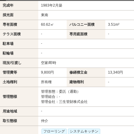
完成年
1983年2月築
採光面
東南
専有面積
60.62㎡
バルコニー面積
3.51m²
-
-
テラス面積
専用庭面積
-
駐車場
-
駐輪場
現況/引渡し
空家/即時
管理費等
9,800円
修繕積立金
13,340円
土地権利
所有権
建物権利
-
管理形態：委託（通勤）
管理態様
管理組合：-
管理会社：三生管財株式会社
-
用途地域
取引態様
仲介
フローリング
システムキッチン