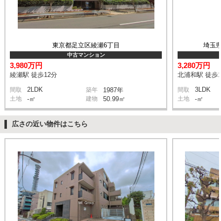
東京都足立区綾瀬6丁目
埼玉
中古マンション
3,980万円
3,280万円
綾瀬駅 徒歩12分
北浦和駅 徒歩1
2LDK
3LDK
間取
築年
1987年
間取
土地
-㎡
建物
50.99㎡
土地
-㎡
広さの近い物件はこちら