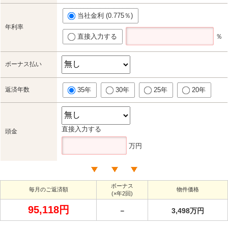
当社金利 (0.775％)
年利率
直接入力する
％
ボーナス払い
返済年数
35年
30年
25年
20年
直接入力する
頭金
万円
ボーナス
毎月のご返済額
物件価格
(×年2回)
95,118円
－
3,498万円