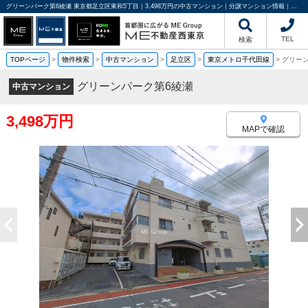
グリーンパーク第6綾瀬 東京都足立区東和5丁目｜3,498万円の中古マンション｜分譲マンション情報｜ME不動産西東京
TEL
検索
TOPページ
>
物件検索
>
中古マンション
>
足立区
>
東京メトロ千代田線
>
グリー
グリーンパーク第6綾瀬
中古マンション
3,498万円
MAPで確認