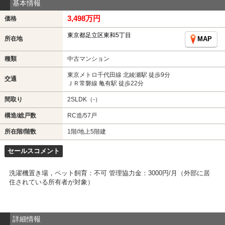
基本情報
3,498万円
価格
東京都足立区東和5丁目
所在地
MAP
種類
中古マンション
東京メトロ千代田線 北綾瀬駅 徒歩9分
交通
ＪＲ常磐線 亀有駅 徒歩22分
間取り
2SLDK（-）
構造/総戸数
RC造/57戸
所在階/階数
1階/地上5階建
セールスコメント
洗濯機置き場，ペット飼育：不可 管理協力金：3000円/月（外部に居
住されている所有者が対象）
詳細情報