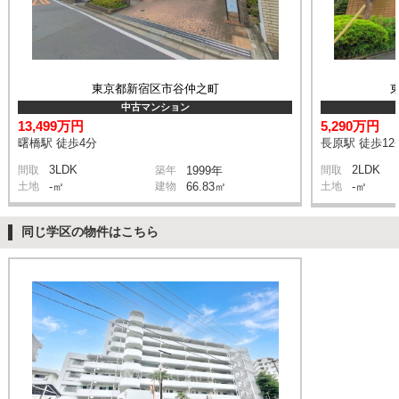
東京都新宿区市谷仲之町
中古マンション
13,499万円
5,290万円
曙橋駅 徒歩4分
長原駅 徒歩12
3LDK
2LDK
間取
築年
1999年
間取
土地
-㎡
建物
66.83㎡
土地
-㎡
同じ学区の物件はこちら