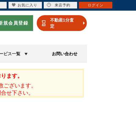
お気に入り
来店予約
ログイン
不動産1分査
新規会員登録
定
ービス一覧
お問い合わせ
おります。
数ございます。
問合せ下さい。