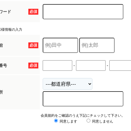
ワード
必須
客様情報の入力
前
必須
-
-
番号
必須
所
会員規約をご確認のうえ下記にチェックして下さい。
同意します
同意しません