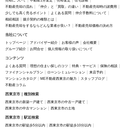
売却について
不動産1分査定
売却査定
住宅診断
不動産売却の流れ
「仲介」と「買取」の違い
不動産売却時の諸費用
少しでも高く売るポイント
よくある質問
仲介手数料について
相続相談
媒介契約の種類とは
不動産売却をするならどんな業者が良い？
不動産売却価格の決め方
当社について
トップページ
アドバイザー紹介
お客様の声
会社概要
グループ紹介
お問合せ
個人情報の取り扱いについて
コンテンツ
よくある質問
理想の住まい探しのコツ
特典・サービス
保険の相談
ファイナンシャルプラン
ローンシミュレーション
来店予約
マンションカタログ
ME不動産西東京の魅力
スタッフブログ
不動産コラム
西東京市｜種別検索
西東京市の新築一戸建て
西東京市の中古一戸建て
西東京市の中古マンション
西東京市の土地
西東京市｜駅近検索
西東京市の駅徒歩5分以内
西東京市の駅徒歩10分以内