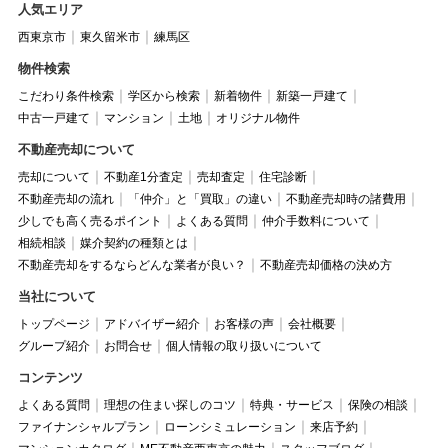
人気エリア
西東京市
東久留米市
練馬区
物件検索
こだわり条件検索
学区から検索
新着物件
新築一戸建て
中古一戸建て
マンション
土地
オリジナル物件
不動産売却について
売却について
不動産1分査定
売却査定
住宅診断
不動産売却の流れ
「仲介」と「買取」の違い
不動産売却時の諸費用
少しでも高く売るポイント
よくある質問
仲介手数料について
相続相談
媒介契約の種類とは
不動産売却をするならどんな業者が良い？
不動産売却価格の決め方
当社について
トップページ
アドバイザー紹介
お客様の声
会社概要
グループ紹介
お問合せ
個人情報の取り扱いについて
コンテンツ
よくある質問
理想の住まい探しのコツ
特典・サービス
保険の相談
ファイナンシャルプラン
ローンシミュレーション
来店予約