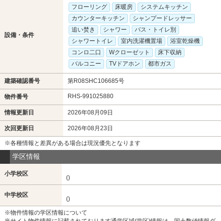
フローリング
床暖房
システムキッチン
カウンターキッチン
シャンプードレッサー
追い焚き
シャワー
バス・トイレ別
設備・条件
シャワートイレ
室内洗濯機置場
浴室乾燥機
コンロ二口
Wクローゼット
床下収納
バルコニー
TVドアホン
都市ガス
建築確認番号
第R08SHC106685号
RHS-991025880
物件番号
情報更新日
2026年08月09日
次回更新日
2026年08月23日
※各種情報と差異がある場合は現況優先となります
学区情報
小学校区
()
中学校区
()
※物件情報の学区情報について
当サイト物件情報に記載されております通学区域(学区)情報は、国土数値情報ダ