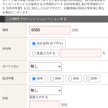
ウンロードサービスが提供する小学校区データ【2016年度】及び中学校区デー
タ【2016年度】を元に加工したものですので、記載情報が現在の学区域と異な
る場合がございます。
この物件でローンシミュレーションする
価格
万円
当社金利 (0.775％)
年利率
直接入力する
％
ボーナス払い
返済年数
35年
30年
25年
20年
直接入力する
頭金
万円