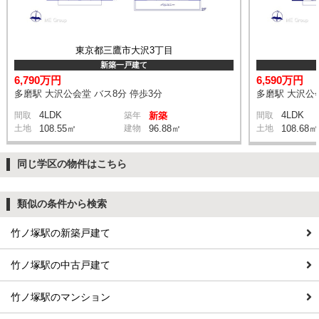
東京都三鷹市大沢3丁目
新築一戸建て
6,790万円
6,590万円
多磨駅 大沢公会堂 バス8分 停歩3分
多磨駅 大沢公会
4LDK
4LDK
間取
築年
新築
間取
土地
108.55㎡
建物
96.88㎡
土地
108.68㎡
同じ学区の物件はこちら
類似の条件から検索
竹ノ塚駅の新築戸建て
竹ノ塚駅の中古戸建て
竹ノ塚駅のマンション