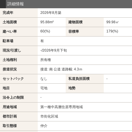
詳細情報
完成年
2026年8月築
土地面積
95.88m²
建物面積
99.98㎡
60(%)
179(%)
建ぺい率
容積率
駐車場
有
現況/引渡し
-/2026年9月下旬
土地権利
所有権
接道状況
接道: 南 公道 道路幅: 4.3ｍ
セットバック
なし
私道負担面積
-
地目
宅地
地勢
-
法令上の制限
用途地域
第一種中高層住居専用地域
都市計画
市街化区域
取引態様
仲介