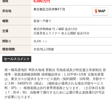
6,580万円
価格
東京都足立区伊興4丁目
所在地
MAP
種類
新築一戸建て
東武伊勢崎線 竹ノ塚駅 徒歩13分
交通
日暮里舎人ライナー 舎人公園駅 徒歩15分
間取り
3LDK（-）
構造/階数
木造/地上2階建
セールスコメント
第一種高度地区 準防火地域 景観法 宅地造成及び特定盛土等規制法 容
積率：前面道路幅員制限 清掃施設持分：1.15平米×1/5有 太陽光発電
は、東京ガスが提供するサービス規約（契約期間：10年間、月額サー
ビス料：5400円/月（税込）（補助金が適用される場合月額サービス
料：0円）） 南側道路は歩行者専用道路となります。（土日休日を除
く7：30-8：30） 自動車で通行するためには通行禁止道路通行許可証
が必要になります。