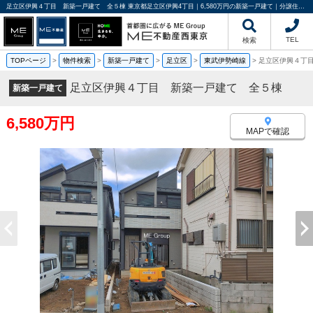
足立区伊興４丁目 新築一戸建て 全５棟 東京都足立区伊興4丁目｜6,580万円の新築一戸建て｜分譲住宅や新築物件｜ME不動産西東京
TEL
検索
TOPページ
>
物件検索
>
新築一戸建て
>
足立区
>
東武伊勢崎線
>
足立区伊興４丁
足立区伊興４丁目 新築一戸建て 全５棟
新築一戸建て
6,580万円
MAPで確認