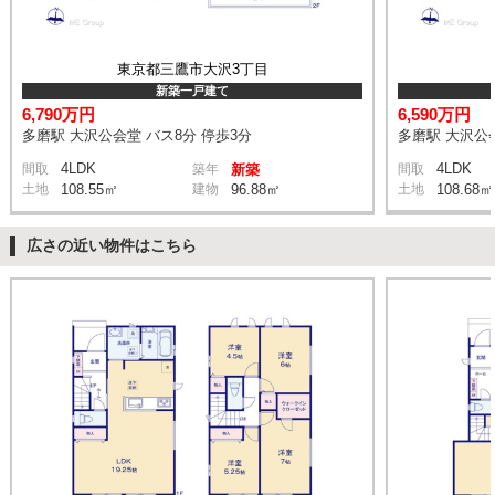
東京都三鷹市大沢3丁目
新築一戸建て
6,790万円
6,590万円
多磨駅 大沢公会堂 バス8分 停歩3分
多磨駅 大沢公会
4LDK
4LDK
間取
築年
新築
間取
土地
108.55㎡
建物
96.88㎡
土地
108.68㎡
広さの近い物件はこちら