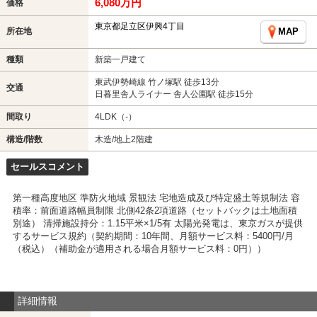
6,080万円
価格
東京都足立区伊興4丁目
所在地
MAP
種類
新築一戸建て
東武伊勢崎線 竹ノ塚駅 徒歩13分
交通
日暮里舎人ライナー 舎人公園駅 徒歩15分
間取り
4LDK（-）
構造/階数
木造/地上2階建
セールスコメント
第一種高度地区 準防火地域 景観法 宅地造成及び特定盛土等規制法 容
積率：前面道路幅員制限 北側42条2項道路（セットバックは土地面積
別途） 清掃施設持分：1.15平米×1/5有 太陽光発電は、東京ガスが提供
するサービス規約（契約期間：10年間、月額サービス料：5400円/月
（税込）（補助金が適用される場合月額サービス料：0円））
詳細情報