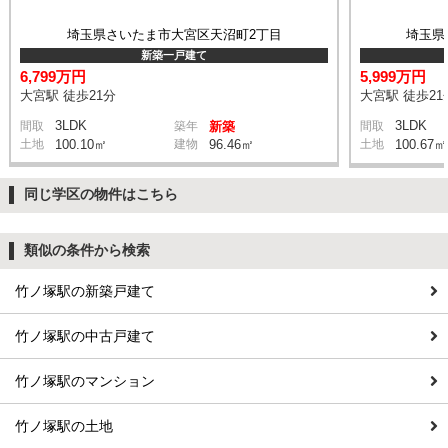
埼玉県さいたま市大宮区天沼町2丁目
埼玉県
新築一戸建て
6,799万円
5,999万円
大宮駅 徒歩21分
大宮駅 徒歩21
3LDK
3LDK
間取
築年
新築
間取
土地
100.10㎡
建物
96.46㎡
土地
100.67㎡
同じ学区の物件はこちら
類似の条件から検索
竹ノ塚駅の新築戸建て
竹ノ塚駅の中古戸建て
竹ノ塚駅のマンション
竹ノ塚駅の土地