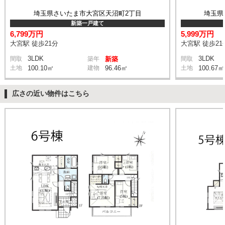
埼玉県さいたま市大宮区天沼町2丁目
埼玉県
新築一戸建て
6,799万円
5,999万円
大宮駅 徒歩21分
大宮駅 徒歩21
3LDK
3LDK
間取
築年
新築
間取
土地
100.10㎡
建物
96.46㎡
土地
100.67㎡
広さの近い物件はこちら