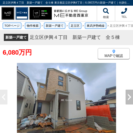
足立区伊興４丁目 新築一戸建て 全５棟 東京都足立区伊興4丁目｜6,080万円の新築一戸建て｜分譲住宅や新築物件｜ME不動産西東京
TEL
検索
TOPページ
>
物件検索
>
新築一戸建て
>
足立区
>
東武伊勢崎線
>
足立区伊興４丁
足立区伊興４丁目 新築一戸建て 全５棟
新築一戸建て
6,080万円
MAPで確認