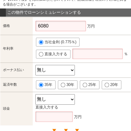
る場合がございます。
この物件でローンシミュレーションする
価格
万円
当社金利 (0.775％)
年利率
直接入力する
％
ボーナス払い
返済年数
35年
30年
25年
20年
直接入力する
頭金
万円