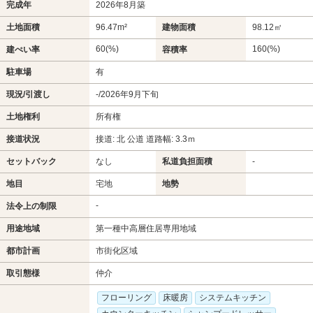
完成年
2026年8月築
土地面積
96.47m²
建物面積
98.12㎡
60(%)
160(%)
建ぺい率
容積率
駐車場
有
現況/引渡し
-/2026年9月下旬
土地権利
所有権
接道状況
接道: 北 公道 道路幅: 3.3ｍ
セットバック
なし
私道負担面積
-
地目
宅地
地勢
-
法令上の制限
用途地域
第一種中高層住居専用地域
都市計画
市街化区域
取引態様
仲介
フローリング
床暖房
システムキッチン