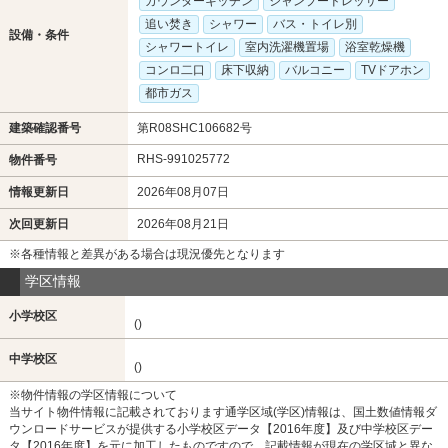
カウンターキッチン
シャンプードレッサー
追い焚き
シャワー
バス・トイレ別
設備・条件
シャワートイレ
室内洗濯機置場
浴室乾燥機
コンロ二口
床下収納
バルコニー
TVドアホン
都市ガス
建築確認番号
第R08SHC106682号
RHS-991025772
物件番号
情報更新日
2026年08月07日
次回更新日
2026年08月21日
※各種情報と差異がある場合は現況優先となります
学区情報
小学校区
()
中学校区
()
※物件情報の学区情報について
当サイト物件情報に記載されております通学区域(学区)情報は、国土数値情報ダ
ウンロードサービスが提供する小学校区データ【2016年度】及び中学校区デー
タ【2016年度】を元に加工したものですので、記載情報が現在の学区域と異な