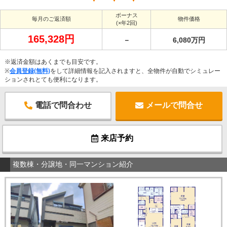
ボーナス
毎月のご返済額
物件価格
(×年2回)
165,328円
－
6,080万円
※返済金額はあくまでも目安です。
※
会員登録(無料)
をして詳細情報を記入されますと、全物件が自動でシミュレー
ションされとても便利になります。
電話で問合わせ
メールで問合せ
来店予約
複数棟・分譲地・同一マンション紹介