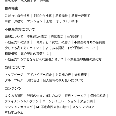
西東京市
東久留米市
練馬区
物件検索
こだわり条件検索
学区から検索
新着物件
新築一戸建て
中古一戸建て
マンション
土地
オリジナル物件
不動産売却について
売却について
不動産1分査定
売却査定
住宅診断
不動産売却の流れ
「仲介」と「買取」の違い
不動産売却時の諸費用
少しでも高く売るポイント
よくある質問
仲介手数料について
相続相談
媒介契約の種類とは
不動産売却をするならどんな業者が良い？
不動産売却価格の決め方
当社について
トップページ
アドバイザー紹介
お客様の声
会社概要
グループ紹介
お問合せ
個人情報の取り扱いについて
コンテンツ
よくある質問
理想の住まい探しのコツ
特典・サービス
保険の相談
ファイナンシャルプラン
ローンシミュレーション
来店予約
マンションカタログ
ME不動産西東京の魅力
スタッフブログ
不動産コラム