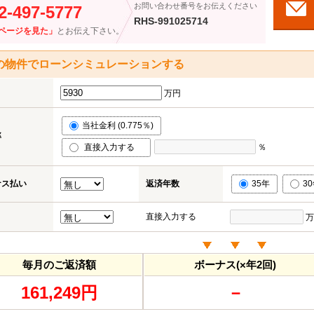
お問い合わせ番号をお伝えください
2-497-5777
RHS-991025714
ページを見た」
とお伝え下さい。
の物件でローンシミュレーションする
万円
当社金利 (0.775％)
率
直接入力する
％
ナス払い
返済年数
35年
3
直接入力する
万
毎月のご返済額
ボーナス(×年2回)
161,249円
－