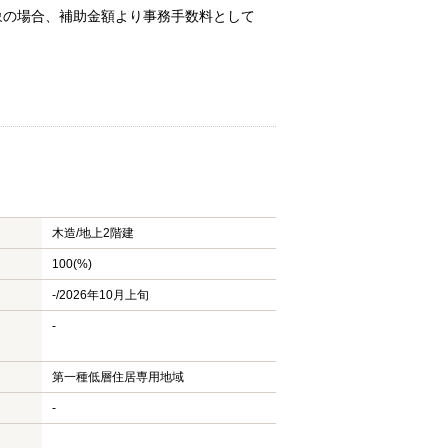
対象の場合、補助金額より事務手数料として
木造/
地上2階建
100(%)
-/2026年10月上旬
-
第一種低層住居専用地域
-