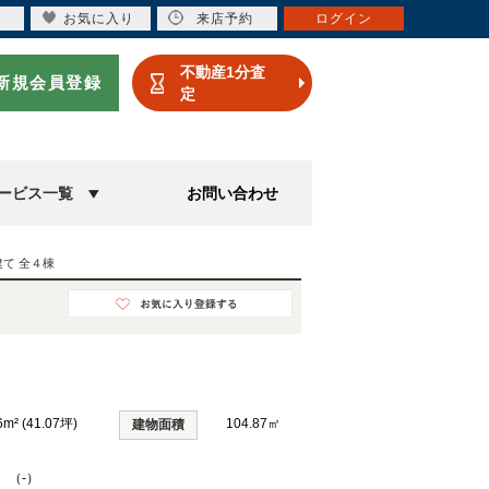
お気に入り
来店予約
ログイン
不動産1分査
新規会員登録
定
ービス一覧
お問い合わせ
て 全４棟
6m² (41.07坪)
104.87㎡
建物面積
K （-）