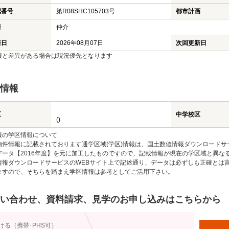
認番号
第R08SHC105703号
都市計画
様
仲介
新日
2026年08月07日
次回更新日
報と差異がある場合は現況優先となります
情報
区
中学校区
()
報の学区情報について
物件情報に記載されております通学区域(学区)情報は、国土数値情報ダウンロードサ
データ【2016年度】を元に加工したものですので、記載情報が現在の学区域と異な
情報ダウンロードサービスのWEBサイト上で記述通り、データは必ずしも正確とは言
ますので、そちらを踏まえ学区情報は参考としてご活用下さい。
い合わせ、資料請求、見学のお申し込みはこちらから
ける（携帯･PHS可）