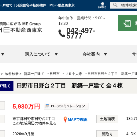
物件検索
築一戸建て｜分譲住宅や新築物件｜ME不動産西東京
年中無休 営業時間：9:00～
18:30
042-497-
5777
購入について
会社案内
サ
>
>
>
>
物件検索
>
新築一戸建て
日野市
ＪＲ中央線
日野市日野台２丁目 新築一戸建
日野市日野台２丁目 新築一戸建て 全４棟
戸建て
5,930万円
東京都日野市日野台2丁目
135.7
土地面積
MAPで確認
この地域周辺の物件を見る
2026年9月築
4LD
間取り