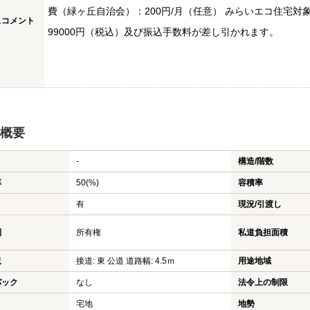
費（緑ヶ丘自治会）：200円/月（任意） みらいエコ住宅
スコメント
99000円（税込）及び振込手数料が差し引かれます。
概要
-
構造/階数
率
50(%)
容積率
有
現況/引渡し
利
所有権
私道負担面積
況
接道: 東 公道 道路幅: 4.5ｍ
用途地域
バック
なし
法令上の制限
宅地
地勢