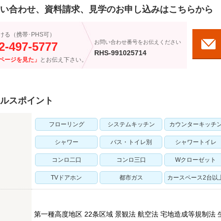
い合わせ、資料請求、見学のお申し込みはこちらから
ける（携帯･PHS可）
お問い合わせ番号をお伝えください
2-497-5777
RHS-991025714
ページを見た」
とお伝え下さい。
ルスポイント
フローリング
システムキッチン
カウンターキッチ
シャワー
バス・トイレ別
シャワートイレ
コンロ二口
コンロ三口
Wクローゼット
TVドアホン
都市ガス
カースペース2台以
第一種高度地区 22条区域 景観法 航空法 宅地造成等規制法