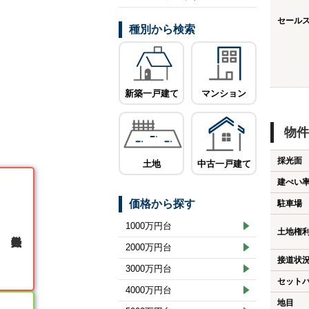
セール
種別から検索
新築一戸建て
マンション
物件
採光面
土地
中古一戸建て
建ぺい
価格から探す
駐車場
1000万円台
土地権
無料会員登録
2000万円台
接道状
3000万円台
セット
4000万円台
地目