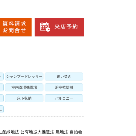
ン
シャンプードレッサー
追い焚き
室内洗濯機置場
浴室乾燥機
床下収納
バルコニー
上
 生産緑地法 公有地拡大推進法 農地法 自治会