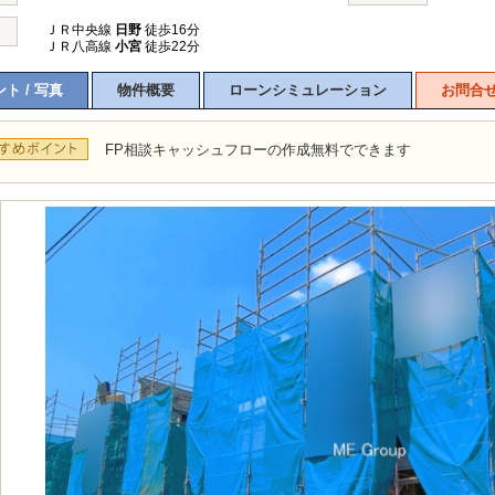
ＪＲ中央線
日野
徒歩16分
ＪＲ八高線
小宮
徒歩22分
ト / 写真
物件概要
ローンシミュレーション
お問合
FP相談キャッシュフローの作成無料でできます