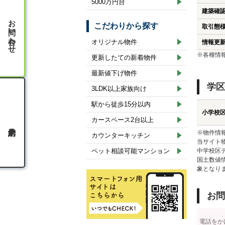
5000万円台
建築確
お問い合わせ
こだわりから探す
取引態
オリジナル物件
情報更
※各種情
更新したての新着物件
最新値下げ物件
学区
3LDK以上家族向け
駅から徒歩15分以内
小学校
カースペース2台以上
※物件情
カウンターキッチン
当サイト
ペット相談可能マンション
中学校区
国土数値
象となり
お問
電話をか