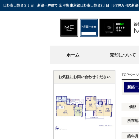
日野市日野台２丁目 新築一戸建て 全４棟 東京都日野市日野台2丁目｜5,930万円の新
ホーム
売却について
TOPページ
お気軽にお問い合わせください
新築一
価格
所在地
築年月