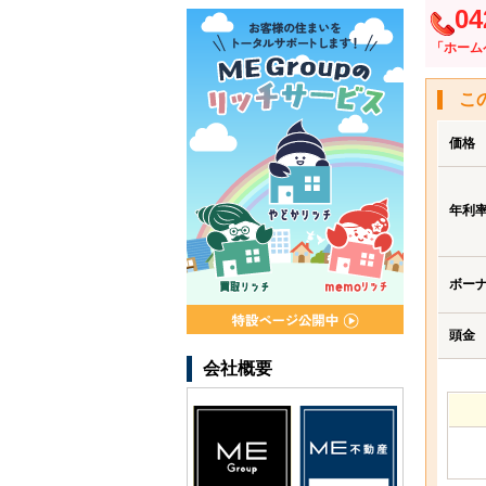
04
「ホーム
こ
価格
年利
ボー
頭金
会社概要