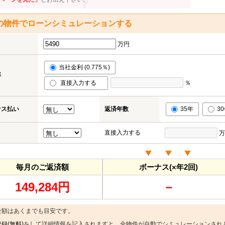
の物件でローンシミュレーションする
万円
当社金利 (0.775％)
率
直接入力する
％
ナス払い
返済年数
35年
3
直接入力する
万
毎月のご返済額
ボーナス(×年2回)
149,284円
－
金額はあくまでも目安です。
録(無料)
をして詳細情報を記入されますと、全物件が自動でシミュレーションされ