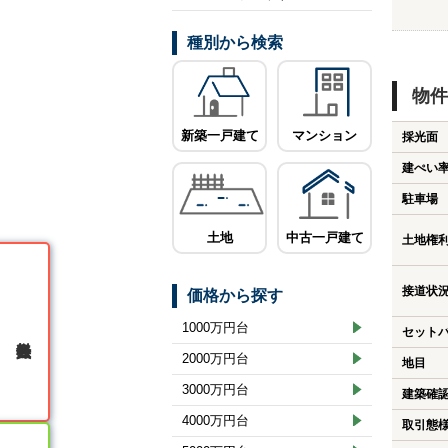
種別から検索
物件
新築一戸建て
マンション
採光面
建ぺい
駐車場
土地
中古一戸建て
土地権
接道状
価格から探す
1000万円台
セット
無料会員登録
2000万円台
地目
3000万円台
建築確
4000万円台
取引態