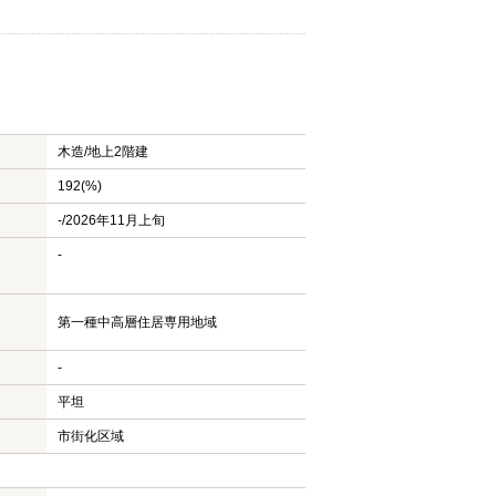
木造/
地上2階建
192(%)
-/2026年11月上旬
-
第一種中高層住居専用地域
-
平坦
市街化区域