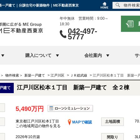
物件検索
新築一戸建て｜分譲住宅や新築物件｜ME不動産西東京
年中無休 営業時間：9:00～
18:30
042-497-
5777
購入について
会社案内
サ
>
>
>
>
物件検索
>
新築一戸建て
江戸川区
ＪＲ総武線
江戸川区松本１丁目 新築一
江戸川区松本１丁目 新築一戸建て 全２棟
戸建て
5,490万円
東京都江戸川区松本1丁目
70
土地面積
MAPで確認
この地域周辺の物件を見る
2026年10月築
3
間取り