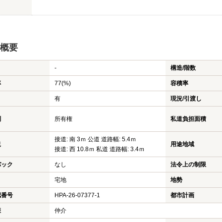
概要
-
構造/階数
率
77(%)
容積率
有
現況/引渡し
利
所有権
私道負担面積
接道: 南 3ｍ 公道 道路幅: 5.4ｍ
況
用途地域
接道: 西 10.8ｍ 私道 道路幅: 3.4ｍ
バック
なし
法令上の制限
宅地
地勢
認番号
HPA-26-07377-1
都市計画
様
仲介