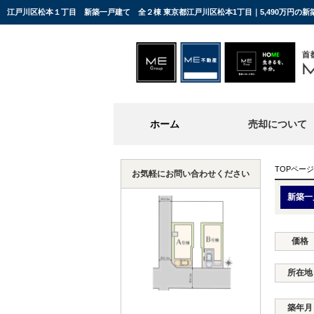
江戸川区松本１丁目 新築一戸建て 全２棟 東京都江戸川区松本1丁目｜5,490万円の
ホーム
売却について
TOPページ
お気軽にお問い合わせください
新築一
価格
所在地
築年月