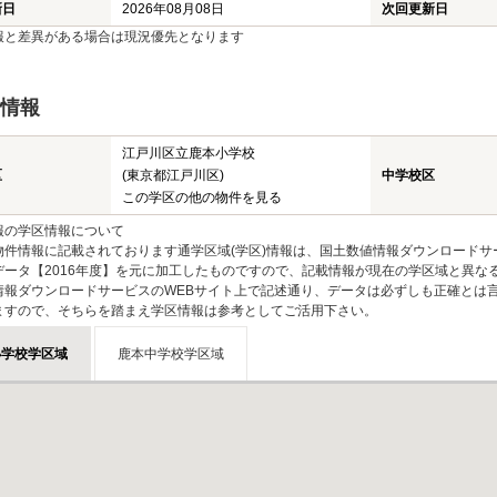
新日
2026年08月08日
次回更新日
報と差異がある場合は現況優先となります
情報
江戸川区立鹿本小学校
区
(東京都江戸川区)
中学校区
この学区の他の物件を見る
報の学区情報について
物件情報に記載されております通学区域(学区)情報は、国土数値情報ダウンロードサ
データ【2016年度】を元に加工したものですので、記載情報が現在の学区域と異な
情報ダウンロードサービスのWEBサイト上で記述通り、データは必ずしも正確とは言
ますので、そちらを踏まえ学区情報は参考としてご活用下さい。
小学校学区域
鹿本中学校学区域