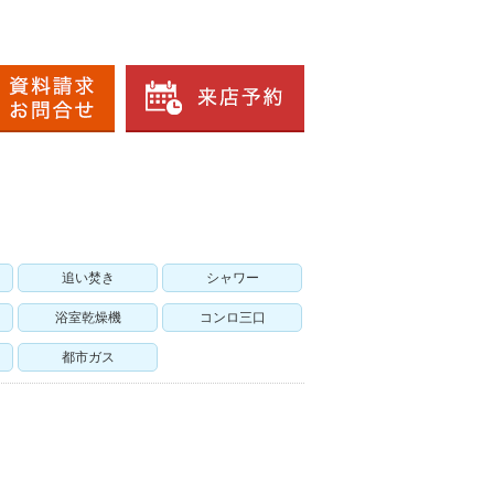
追い焚き
シャワー
浴室乾燥機
コンロ三口
都市ガス