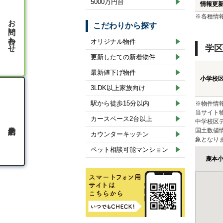
5000万円台
情報更
※各種情
お問い合わせ
こだわりから探す
オリジナル物件
学区
更新したての新着物件
最新値下げ物件
小学校
3LDK以上家族向け
駅から徒歩15分以内
※物件情
当サイト
カースペース2台以上
中学校区
国土数値
カウンターキッチン
象となり
ペット相談可能マンション
鹿本