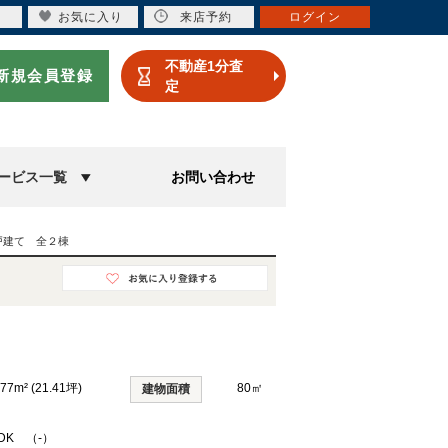
お気に入り
来店予約
ログイン
不動産1分査
新規会員登録
定
ービス一覧
お問い合わせ
戸建て 全２棟
.77m² (21.41坪)
80㎡
建物面積
LDK （-）