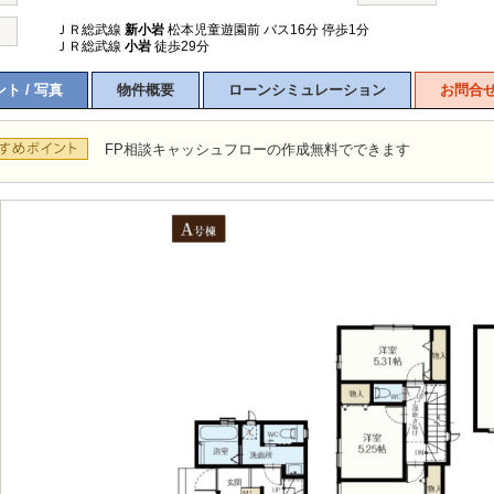
ＪＲ総武線
新小岩
松本児童遊園前 バス16分 停歩1分
ＪＲ総武線
小岩
徒歩29分
ト / 写真
物件概要
ローンシミュレーション
お問合
FP相談キャッシュフローの作成無料でできます