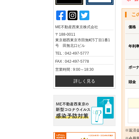
こ
ME不動産西東京株式会社
価格
〒188-0011
東京都西東京市田無町5丁目1番1
号 田無北口ビル
年利
TEL : 042-497-5777
FAX : 042-497-5778
ボー
営業時間 : 9:00～18:30
詳しく見る
頭金
※返済
※
会員登