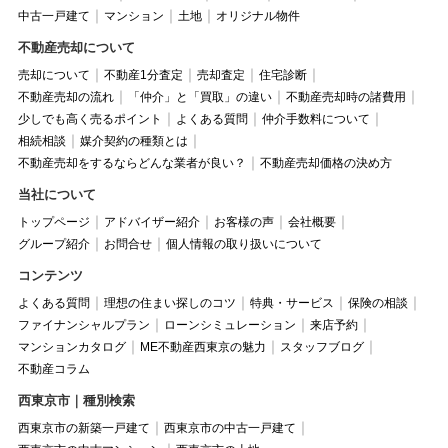
中古一戸建て
マンション
土地
オリジナル物件
不動産売却について
売却について
不動産1分査定
売却査定
住宅診断
不動産売却の流れ
「仲介」と「買取」の違い
不動産売却時の諸費用
少しでも高く売るポイント
よくある質問
仲介手数料について
相続相談
媒介契約の種類とは
不動産売却をするならどんな業者が良い？
不動産売却価格の決め方
当社について
トップページ
アドバイザー紹介
お客様の声
会社概要
グループ紹介
お問合せ
個人情報の取り扱いについて
コンテンツ
よくある質問
理想の住まい探しのコツ
特典・サービス
保険の相談
ファイナンシャルプラン
ローンシミュレーション
来店予約
マンションカタログ
ME不動産西東京の魅力
スタッフブログ
不動産コラム
西東京市｜種別検索
西東京市の新築一戸建て
西東京市の中古一戸建て