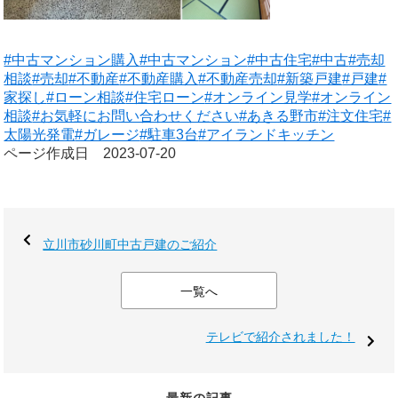
#中古マンション購入
#中古マンション
#中古住宅
#中古
#売却
相談
#売却
#不動産
#不動産購入
#不動産売却
#新築戸建
#戸建
#
家探し
#ローン相談
#住宅ローン
#オンライン見学
#オンライン
相談
#お気軽にお問い合わせください
#あきる野市
#注文住宅
#
太陽光発電
#ガレージ
#駐車3台
#アイランドキッチン
ページ作成日 2023-07-20
立川市砂川町中古戸建のご紹介
一覧へ
テレビで紹介されました！
最新の記事