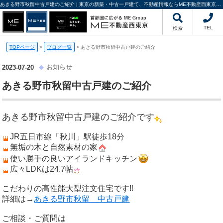
あきる野市秋留中古戸建のご紹介 | 東京の新築・中古一戸建て、不動産情報ならME不動産西東京にお任せください
TEL
検索
TOPページ
>
ブログ一覧
>
あきる野市秋留中古戸建のご紹介
お知らせ
2023-07-20
あきる野市秋留中古戸建のご紹介
あきる野市秋留中古戸建のご紹介です
JR五日市線「秋川」駅徒歩18分
無垢の木と自然素材の家
使い勝手の良いアイランドキッチン
広々LDKは24.7帖
こだわりの高性能大型注文住宅です‼️
詳細は→
あきる野市秋留 中古戸建
ご相談・ご質問は