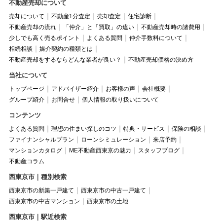
不動産売却について
売却について
不動産1分査定
売却査定
住宅診断
不動産売却の流れ
「仲介」と「買取」の違い
不動産売却時の諸費用
少しでも高く売るポイント
よくある質問
仲介手数料について
相続相談
媒介契約の種類とは
不動産売却をするならどんな業者が良い？
不動産売却価格の決め方
当社について
トップページ
アドバイザー紹介
お客様の声
会社概要
グループ紹介
お問合せ
個人情報の取り扱いについて
コンテンツ
よくある質問
理想の住まい探しのコツ
特典・サービス
保険の相談
ファイナンシャルプラン
ローンシミュレーション
来店予約
マンションカタログ
ME不動産西東京の魅力
スタッフブログ
不動産コラム
西東京市｜種別検索
西東京市の新築一戸建て
西東京市の中古一戸建て
西東京市の中古マンション
西東京市の土地
西東京市｜駅近検索