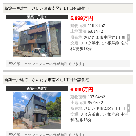
新築一戸建て｜さいたま市南区辻1丁目分譲住宅
新築一戸建て
5,899万円
建物面積
119.23m
2
土地面積
68.14m
2
所在地
さいたま市南区辻1丁目
交通
ＪＲ京浜東北・根岸線 南浦
和/徒歩18分
FP相談キャッシュフローの作成無料でできます
新築一戸建て｜さいたま市南区辻1丁目分譲住宅
新築一戸建て
6,099万円
建物面積
107.64m
2
土地面積
65.95m
2
所在地
さいたま市南区辻1丁目
交通
ＪＲ京浜東北・根岸線 南浦
和/徒歩18分
FP相談キャッシュフローの作成無料でできます