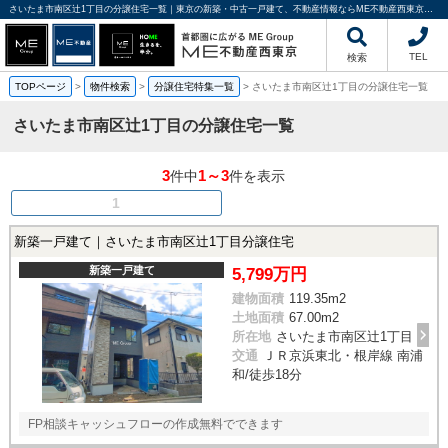
さいたま市南区辻1丁目の分譲住宅一覧｜東京の新築・中古一戸建て、不動産情報ならME不動産西東京にお任せください
TEL
検索
TOPページ
>
物件検索
>
分譲住宅特集一覧
>
さいたま市南区辻1丁目の分譲住宅一覧
さいたま市南区辻1丁目の分譲住宅一覧
3
1～3
件中
件を表示
1
新築一戸建て｜さいたま市南区辻1丁目分譲住宅
新築一戸建て
5,799万円
建物面積
119.35m
2
土地面積
67.00m
2
所在地
さいたま市南区辻1丁目
交通
ＪＲ京浜東北・根岸線 南浦
和/徒歩18分
FP相談キャッシュフローの作成無料でできます