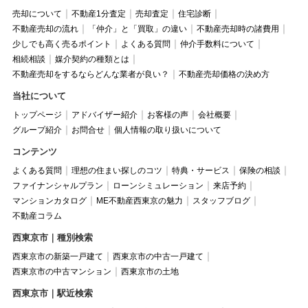
売却について
不動産1分査定
売却査定
住宅診断
不動産売却の流れ
「仲介」と「買取」の違い
不動産売却時の諸費用
少しでも高く売るポイント
よくある質問
仲介手数料について
相続相談
媒介契約の種類とは
不動産売却をするならどんな業者が良い？
不動産売却価格の決め方
当社について
トップページ
アドバイザー紹介
お客様の声
会社概要
グループ紹介
お問合せ
個人情報の取り扱いについて
コンテンツ
よくある質問
理想の住まい探しのコツ
特典・サービス
保険の相談
ファイナンシャルプラン
ローンシミュレーション
来店予約
マンションカタログ
ME不動産西東京の魅力
スタッフブログ
不動産コラム
西東京市｜種別検索
西東京市の新築一戸建て
西東京市の中古一戸建て
西東京市の中古マンション
西東京市の土地
西東京市｜駅近検索