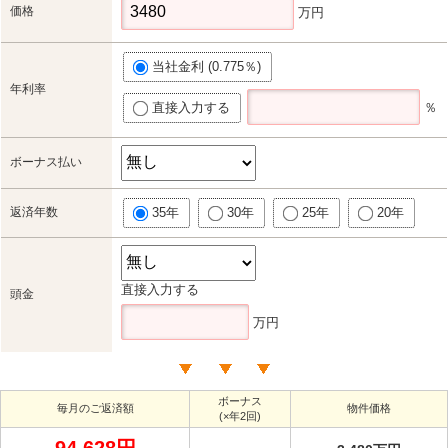
価格
万円
当社金利 (0.775％)
年利率
直接入力する
％
ボーナス払い
返済年数
35年
30年
25年
20年
直接入力する
頭金
万円
ボーナス
毎月のご返済額
物件価格
(×年2回)
94,628円