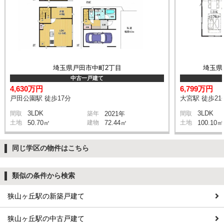
埼玉県戸田市中町2丁目
埼玉県
中古一戸建て
4,630万円
6,799万円
戸田公園駅 徒歩17分
大宮駅 徒歩21
3LDK
3LDK
間取
築年
2021年
間取
土地
50.70㎡
建物
72.44㎡
土地
100.10㎡
同じ学区の物件はこちら
類似の条件から検索
狭山ヶ丘駅の新築戸建て
狭山ヶ丘駅の中古戸建て