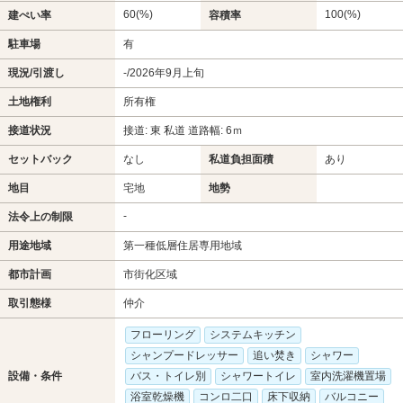
60(%)
100(%)
建ぺい率
容積率
駐車場
有
現況/引渡し
-/2026年9月上旬
土地権利
所有権
接道状況
接道: 東 私道 道路幅: 6ｍ
セットバック
なし
私道負担面積
あり
地目
宅地
地勢
-
法令上の制限
用途地域
第一種低層住居専用地域
都市計画
市街化区域
取引態様
仲介
フローリング
システムキッチン
シャンプードレッサー
追い焚き
シャワー
設備・条件
バス・トイレ別
シャワートイレ
室内洗濯機置場
浴室乾燥機
コンロ二口
床下収納
バルコニー