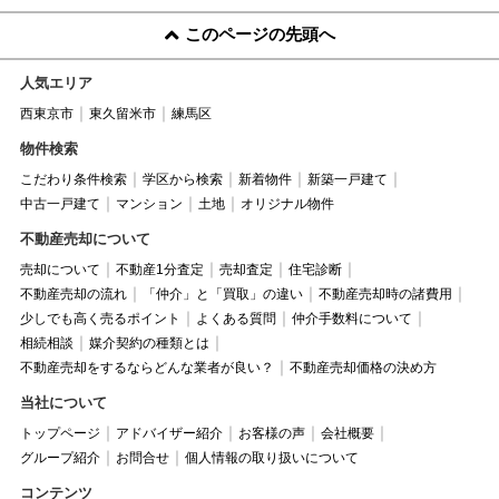
このページの先頭へ
人気エリア
西東京市
東久留米市
練馬区
物件検索
こだわり条件検索
学区から検索
新着物件
新築一戸建て
中古一戸建て
マンション
土地
オリジナル物件
不動産売却について
売却について
不動産1分査定
売却査定
住宅診断
不動産売却の流れ
「仲介」と「買取」の違い
不動産売却時の諸費用
少しでも高く売るポイント
よくある質問
仲介手数料について
相続相談
媒介契約の種類とは
不動産売却をするならどんな業者が良い？
不動産売却価格の決め方
当社について
トップページ
アドバイザー紹介
お客様の声
会社概要
グループ紹介
お問合せ
個人情報の取り扱いについて
コンテンツ