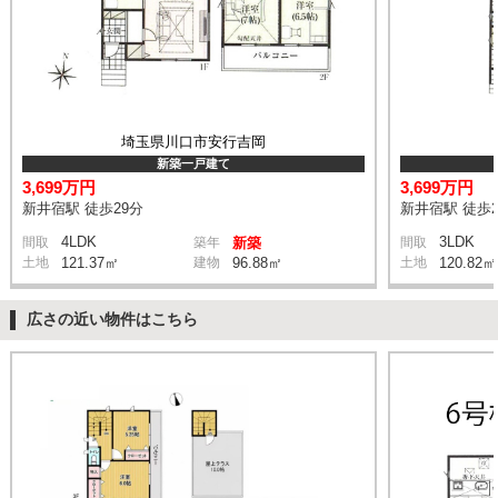
埼玉県川口市安行吉岡
新築一戸建て
3,699万円
3,699万円
新井宿駅 徒歩29分
新井宿駅 徒歩2
4LDK
3LDK
間取
築年
新築
間取
土地
121.37㎡
建物
96.88㎡
土地
120.82㎡
広さの近い物件はこちら