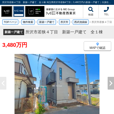
所沢市若狭４丁目 新築一戸建て 全１棟 埼玉県所沢市若狭4丁目｜3,480万円の新築一戸建て｜分譲住宅や新築物件｜ME不動産西東京
TEL
検索
TOPページ
>
物件検索
>
新築一戸建て
>
所沢市
>
西武池袋線
>
所沢市若狭４丁目
所沢市若狭４丁目 新築一戸建て 全１棟
新築一戸建て
3,480万円
MAPで確認