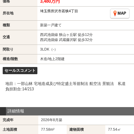
3,480万円
価格
埼玉県所沢市若狭4丁目
所在地
MAP
種類
新築一戸建て
西武池袋線 狭山ヶ丘駅 徒歩12分
交通
西武池袋線 武蔵藤沢駅 徒歩32分
間取り
3LDK（-）
構造/階数
木造/地上2階建
セールスコメント
地目：一部山林 宅地造成及び特定盛土等規制法 航空法 景観法 私道
負担割合:14/213
詳細情報
完成年
2026年8月築
土地面積
77.58m²
建物面積
77.54㎡