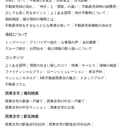
売却について
不動産1分査定
売却査定
住宅診断
不動産売却の流れ
「仲介」と「買取」の違い
不動産売却時の諸費用
少しでも高く売るポイント
よくある質問
仲介手数料について
相続相談
媒介契約の種類とは
不動産売却をするならどんな業者が良い？
不動産売却価格の決め方
当社について
トップページ
アドバイザー紹介
お客様の声
会社概要
グループ紹介
お問合せ
個人情報の取り扱いについて
コンテンツ
よくある質問
理想の住まい探しのコツ
特典・サービス
保険の相談
ファイナンシャルプラン
ローンシミュレーション
来店予約
マンションカタログ
ME不動産西東京の魅力
スタッフブログ
不動産コラム
西東京市｜種別検索
西東京市の新築一戸建て
西東京市の中古一戸建て
西東京市の中古マンション
西東京市の土地
西東京市｜駅近検索
西東京市の駅徒歩5分以内
西東京市の駅徒歩10分以内