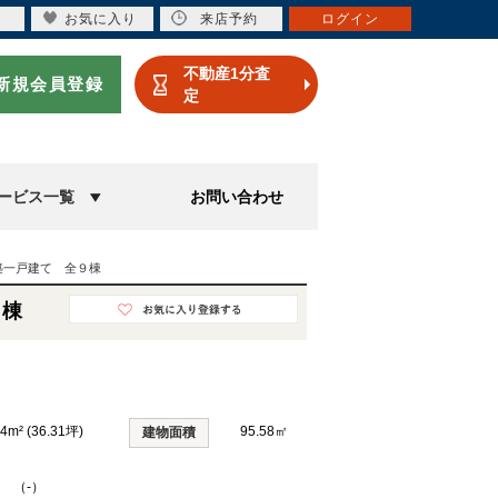
お気に入り
来店予約
ログイン
不動産1分査
新規会員登録
定
ービス一覧
お問い合わせ
築一戸建て 全９棟
９棟
04m² (36.31坪)
95.58㎡
建物面積
K （-）