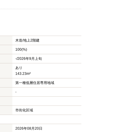
木造/
地上2階建
100(%)
-/2026年9月上旬
あり
143.23m²
第一種低層住居専用地域
-
市街化区域
2026年08月20日