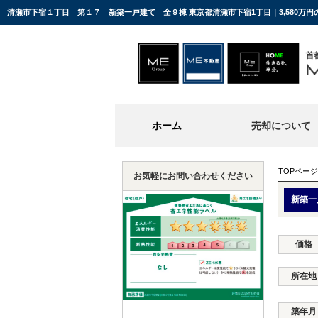
清瀬市下宿１丁目 第１７ 新築一戸建て 全９棟 東京都清瀬市下宿1丁目｜3,580万
ホーム
売却について
TOPページ
お気軽にお問い合わせください
新築一
価格
所在地
築年月