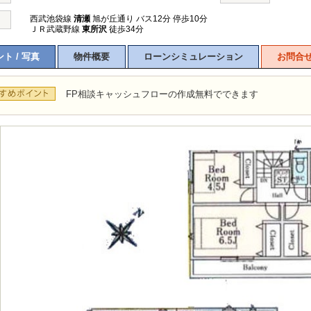
西武池袋線
清瀬
旭が丘通り バス12分 停歩10分
ＪＲ武蔵野線
東所沢
徒歩34分
ト / 写真
物件概要
ローンシミュレーション
お問合
FP相談キャッシュフローの作成無料でできます