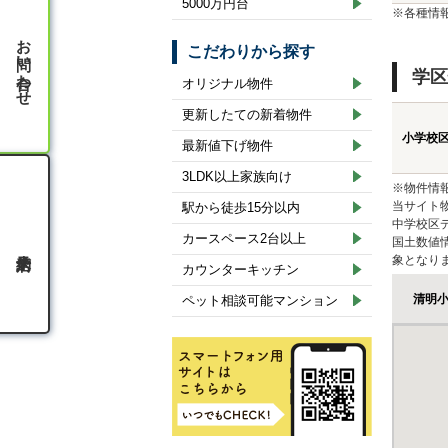
5000万円台
※各種情
お問い合わせ
こだわりから探す
学区
オリジナル物件
更新したての新着物件
小学校
最新値下げ物件
3LDK以上家族向け
※物件情
当サイト
駅から徒歩15分以内
中学校区
カースペース2台以上
国土数値
象となり
カウンターキッチン
清明
ペット相談可能マンション