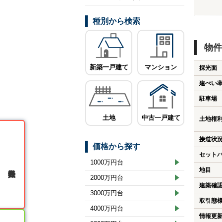
種別から検索
物件
新築一戸建て
マンション
採光面
建ぺい
駐車場
土地
中古一戸建て
土地権
接道状
価格から探す
セット
1000万円台
無料会員登録
地目
2000万円台
建築確
3000万円台
取引態
4000万円台
情報更