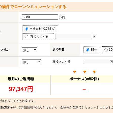
の物件でローンシミュレーションする
万円
当社金利 (0.775％)
率
直接入力する
％
ナス払い
返済年数
35年
3
直接入力する
万
毎月のご返済額
ボーナス(×年2回)
97,347円
－
金額はあくまでも目安です。
録(無料)
をして詳細情報を記入されますと、全物件が自動でシミュレーションされ