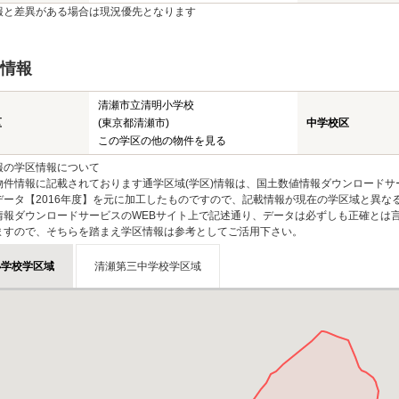
報と差異がある場合は現況優先となります
情報
清瀬市立清明小学校
区
(東京都清瀬市)
中学校区
この学区の他の物件を見る
報の学区情報について
物件情報に記載されております通学区域(学区)情報は、国土数値情報ダウンロードサ
データ【2016年度】を元に加工したものですので、記載情報が現在の学区域と異な
情報ダウンロードサービスのWEBサイト上で記述通り、データは必ずしも正確とは言
ますので、そちらを踏まえ学区情報は参考としてご活用下さい。
小学校学区域
清瀬第三中学校学区域