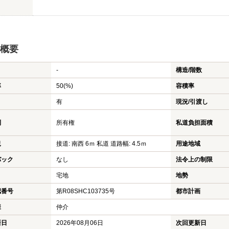
概要
-
構造/階数
率
50(%)
容積率
有
現況/引渡し
利
所有権
私道負担面積
況
接道: 南西 6ｍ 私道 道路幅: 4.5ｍ
用途地域
バック
なし
法令上の制限
宅地
地勢
認番号
第R08SHC103735号
都市計画
様
仲介
新日
2026年08月06日
次回更新日