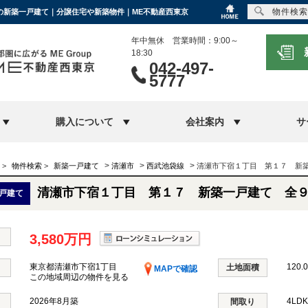
物件検索
円の新築一戸建て｜分譲住宅や新築物件｜ME不動産西東京
年中無休 営業時間：9:00～
18:30
042-497-
5777
購入について
会社案内
サ
>
>
>
>
物件検索
>
新築一戸建て
清瀬市
西武池袋線
清瀬市下宿１丁目 第１７ 新
清瀬市下宿１丁目 第１７ 新築一戸建て 全
戸建て
3,580万円
東京都清瀬市下宿1丁目
120.
土地面積
MAPで確認
この地域周辺の物件を見る
2026年8月築
4LD
間取り