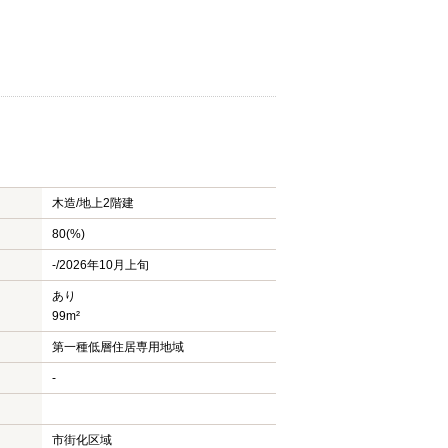
木造/
地上2階建
80(%)
-/2026年10月上旬
あり
99m²
第一種低層住居専用地域
-
市街化区域