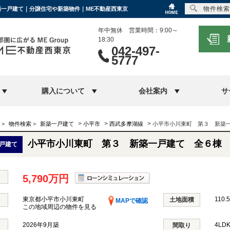
物件検索
新築一戸建て｜分譲住宅や新築物件｜ME不動産西東京
年中無休 営業時間：9:00～
18:30
042-497-
5777
購入について
会社案内
サ
>
>
>
>
物件検索
>
新築一戸建て
小平市
西武多摩湖線
小平市小川東町 第３ 新築
小平市小川東町 第３ 新築一戸建て 全６棟
戸建て
5,790万円
東京都小平市小川東町
110.
土地面積
MAPで確認
この地域周辺の物件を見る
2026年9月築
4LD
間取り