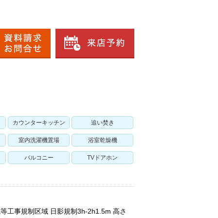
カウンターキッチン
追い焚き
室内洗濯機置場
浴室乾燥機
バルコニー
TVドアホン
工事規制区域 日影規制3h-2h1.5m 高さ