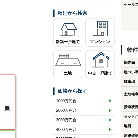
セール
種別から検索
新築一戸建て
マンション
物件
採光面
建ぺい
土地
中古一戸建て
駐車場
価格から探す
土地権
1000万円台
無料会員登録
接道状
2000万円台
セット
3000万円台
地目
4000万円台
建築確