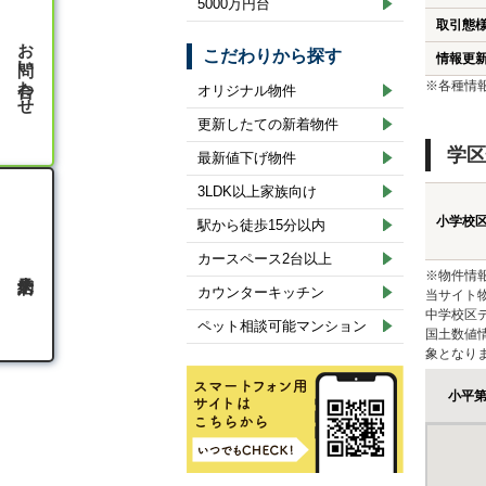
5000万円台
取引態
お問い合わせ
こだわりから探す
情報更
※各種情
オリジナル物件
更新したての新着物件
学区
最新値下げ物件
3LDK以上家族向け
小学校
駅から徒歩15分以内
カースペース2台以上
※物件情
カウンターキッチン
当サイト
中学校区
ペット相談可能マンション
国土数値
象となり
小平