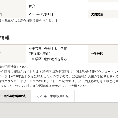
様
仲介
新日
2026年08月06日
次回更新日
報と差異がある場合は現況優先となります
情報
小平市立小平第十四小学校
区
(東京都小平市)
中学校区
この学区の他の物件を見る
報の学区情報について
物件情報に記載されております通学区域(学区)情報は、国土数値情報ダウンロードサ
データ【2016年度】を元に加工したものですので、記載情報が現在の学区域と異な
情報ダウンロードサービスのWEBサイト上で記述通り、データは必ずしも正確とは言
ますので、そちらを踏まえ学区情報は参考としてご活用下さい。
第十四小学校学区域
小平第一中学校学区域