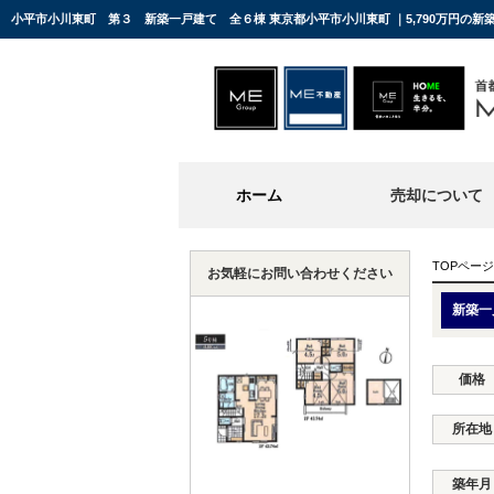
小平市小川東町 第３ 新築一戸建て 全６棟 東京都小平市小川東町 ｜5,790万円の
ホーム
売却について
TOPページ
お気軽にお問い合わせください
新築一
価格
所在地
築年月