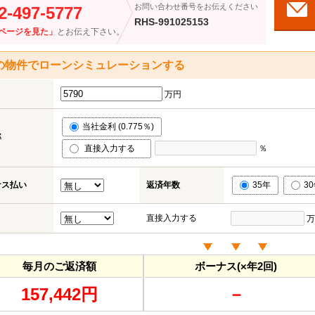
お問い合わせ番号をお伝えください
2-497-5777
RHS-991025153
ページを見た」
とお伝え下さい。
の物件でローンシミュレーションする
万円
当社金利 (0.775％)
率
直接入力する
％
ナス払い
返済年数
35年
3
直接入力する
万
毎月のご返済額
ボーナス(×年2回)
157,442円
－