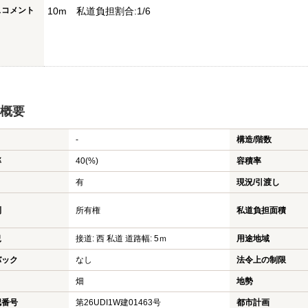
スコメント
10m 私道負担割合:1/6
概要
-
構造/階数
率
40(%)
容積率
有
現況/引渡し
利
所有権
私道負担面積
況
接道: 西 私道 道路幅: 5ｍ
用途地域
バック
なし
法令上の制限
畑
地勢
認番号
第26UDI1W建01463号
都市計画