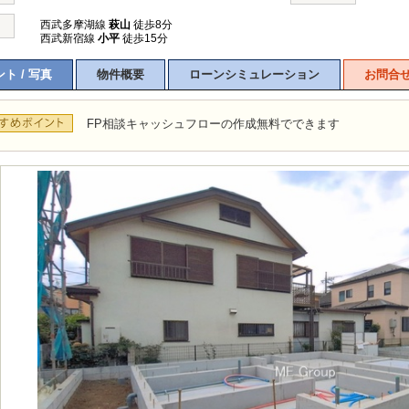
西武多摩湖線
萩山
徒歩8分
西武新宿線
小平
徒歩15分
ト / 写真
物件概要
ローンシミュレーション
お問合
FP相談キャッシュフローの作成無料でできます