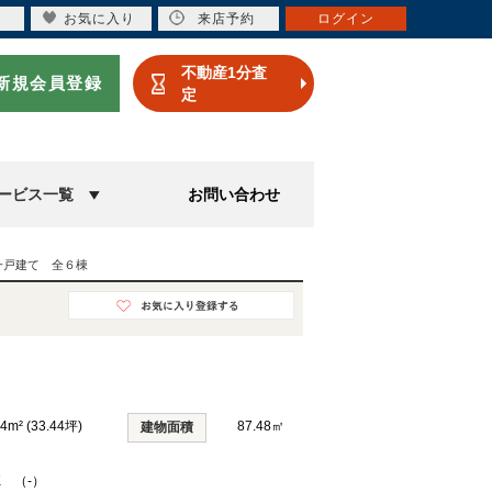
お気に入り
来店予約
ログイン
不動産1分査
新規会員登録
定
ービス一覧
お問い合わせ
一戸建て 全６棟
54m² (33.44坪)
87.48㎡
建物面積
K （-）