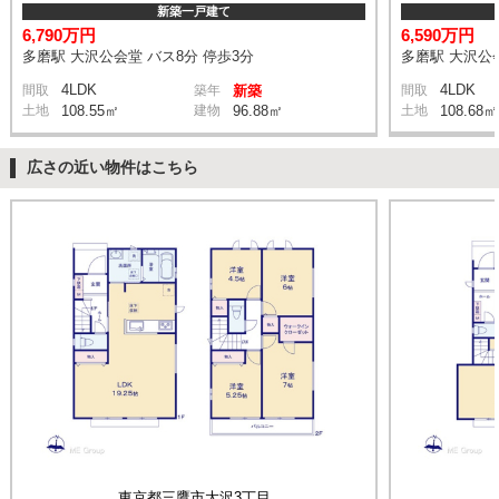
新築一戸建て
6,790万円
6,590万円
多磨駅 大沢公会堂 バス8分 停歩3分
多磨駅 大沢公会
4LDK
4LDK
間取
築年
新築
間取
土地
108.55㎡
建物
96.88㎡
土地
108.68㎡
広さの近い物件はこちら
東京都三鷹市大沢3丁目