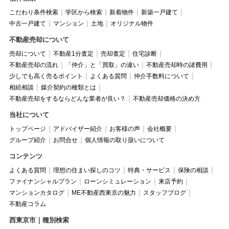
こだわり条件検索
学区から検索
新着物件
新築一戸建て
中古一戸建て
マンション
土地
オリジナル物件
不動産売却について
売却について
不動産1分査定
売却査定
住宅診断
不動産売却の流れ
「仲介」と「買取」の違い
不動産売却時の諸費用
少しでも高く売るポイント
よくある質問
仲介手数料について
相続相談
媒介契約の種類とは
不動産売却をするならどんな業者が良い？
不動産売却価格の決め方
当社について
トップページ
アドバイザー紹介
お客様の声
会社概要
グループ紹介
お問合せ
個人情報の取り扱いについて
コンテンツ
よくある質問
理想の住まい探しのコツ
特典・サービス
保険の相談
ファイナンシャルプラン
ローンシミュレーション
来店予約
マンションカタログ
ME不動産西東京の魅力
スタッフブログ
不動産コラム
西東京市｜種別検索