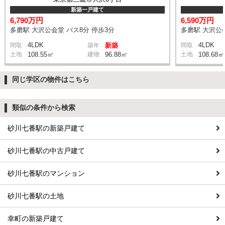
新築一戸建て
6,790万円
6,590万円
多磨駅 大沢公会堂 バス8分 停歩3分
多磨駅 大沢公会
4LDK
4LDK
間取
築年
新築
間取
土地
108.55㎡
建物
96.88㎡
土地
108.68㎡
同じ学区の物件はこちら
類似の条件から検索
砂川七番駅の新築戸建て
砂川七番駅の中古戸建て
砂川七番駅のマンション
砂川七番駅の土地
幸町の新築戸建て