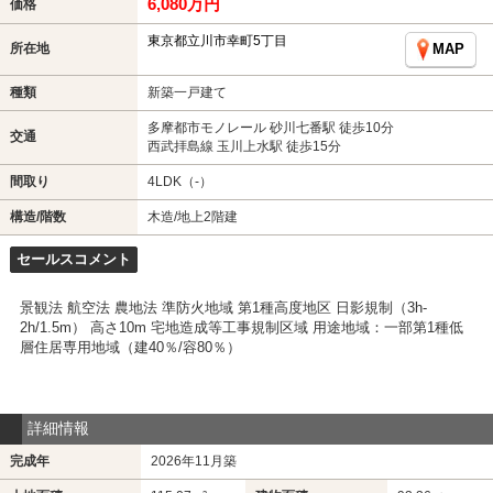
6,080万円
価格
東京都立川市幸町5丁目
所在地
MAP
種類
新築一戸建て
多摩都市モノレール 砂川七番駅 徒歩10分
交通
西武拝島線 玉川上水駅 徒歩15分
間取り
4LDK（-）
構造/階数
木造/地上2階建
セールスコメント
景観法 航空法 農地法 準防火地域 第1種高度地区 日影規制（3h-
2h/1.5m） 高さ10m 宅地造成等工事規制区域 用途地域：一部第1種低
層住居専用地域（建40％/容80％）
詳細情報
完成年
2026年11月築