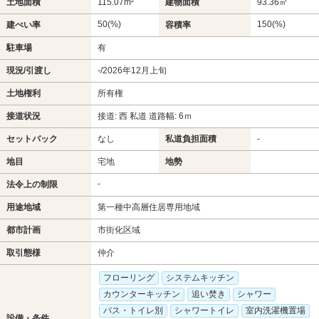
土地面積
115.07m²
建物面積
93.36㎡
50(%)
150(%)
建ぺい率
容積率
駐車場
有
現況/引渡し
-/2026年12月上旬
土地権利
所有権
接道状況
接道: 西 私道 道路幅: 6ｍ
セットバック
なし
私道負担面積
-
地目
宅地
地勢
-
法令上の制限
用途地域
第一種中高層住居専用地域
都市計画
市街化区域
取引態様
仲介
フローリング
システムキッチン
カウンターキッチン
追い焚き
シャワー
バス・トイレ別
シャワートイレ
室内洗濯機置場
設備・条件