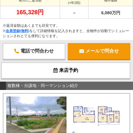
毎月のご返済額
物件価格
(×年2回)
165,328円
－
6,080万円
※返済金額はあくまでも目安です。
※
会員登録(無料)
をして詳細情報を記入されますと、全物件が自動でシミュレー
ションされとても便利になります。
電話で問合わせ
メールで問合せ
来店予約
複数棟・分譲地・同一マンション紹介