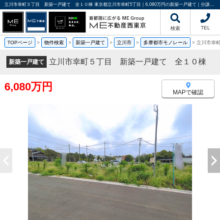
立川市幸町５丁目 新築一戸建て 全１０棟 東京都立川市幸町5丁目｜6,080万円の新築一戸建て｜分譲住宅や新築物件｜ME不動産西東京
TEL
検索
TOPページ
>
物件検索
>
新築一戸建て
>
立川市
>
多摩都市モノレール
>
立川市幸
立川市幸町５丁目 新築一戸建て 全１０棟
新築一戸建て
6,080万円
MAPで確認