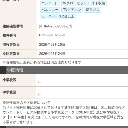
コンロ二口
Wクローゼット
床下収納
バルコニー
TVドアホン
都市ガス
カースペース2台以上
建築確認番号
第HPA-26-02881-1号
RHS-991025691
物件番号
情報更新日
2026年08月10日
次回更新日
2026年08月24日
※各種情報と差異がある場合は現況優先となります
学区情報
小学校区
()
中学校区
()
※物件情報の学区情報について
当サイト物件情報に記載されております通学区域(学区)情報は、国土数値情報ダ
ウンロードサービスが提供する小学校区データ【2016年度】及び中学校区デー
タ【2016年度】を元に加工したものですので、記載情報が現在の学区域と異な
る場合がございます。