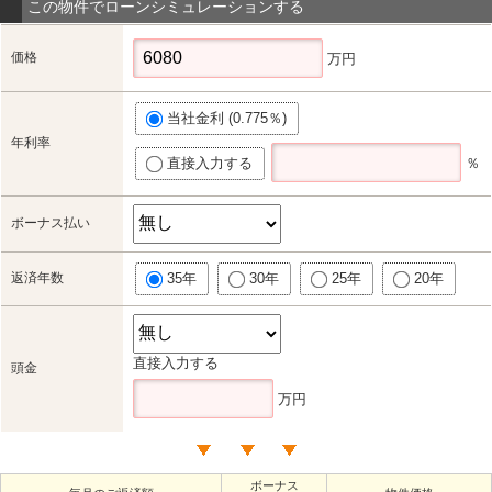
この物件でローンシミュレーションする
価格
万円
当社金利 (0.775％)
年利率
直接入力する
％
ボーナス払い
返済年数
35年
30年
25年
20年
直接入力する
頭金
万円
ボーナス