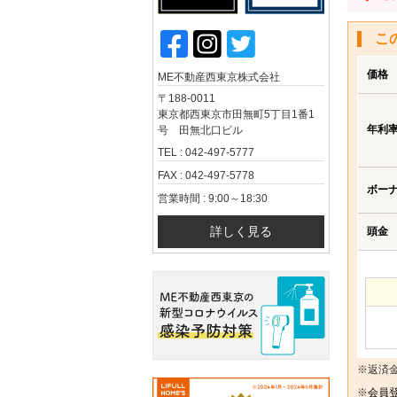
こ
価格
ME不動産西東京株式会社
〒188-0011
東京都西東京市田無町5丁目1番1
年利
号 田無北口ビル
TEL : 042-497-5777
FAX : 042-497-5778
ボー
営業時間 : 9:00～18:30
詳しく見る
頭金
※返済
※
会員登