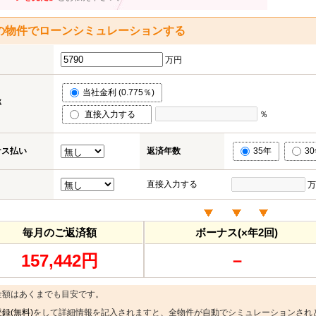
の物件でローンシミュレーションする
万円
当社金利 (0.775％)
率
直接入力する
％
ナス払い
返済年数
35年
3
直接入力する
万
毎月のご返済額
ボーナス(×年2回)
157,442円
－
金額はあくまでも目安です。
録(無料)
をして詳細情報を記入されますと、全物件が自動でシミュレーションされ