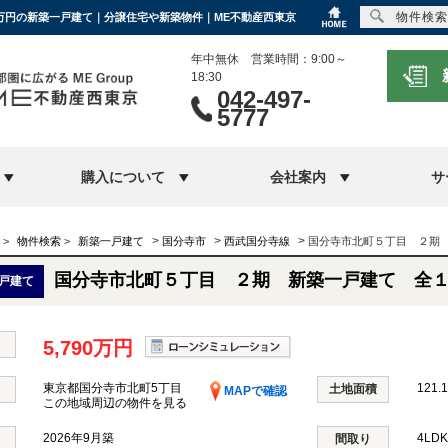
物件検索
0万円の新築一戸建て｜分譲住宅や新築物件｜ME不動産西東京
年中無休 営業時間：9:00～
18:30
042-497-
5777
購入について
会社案内
サ
>
>
>
>
物件検索
>
新築一戸建て
国分寺市
西武国分寺線
国分寺市北町５丁目 ２期
国分寺市北町５丁目 ２期 新築一戸建て 全
戸建て
5,790万円
東京都国分寺市北町5丁目
121.
土地面積
MAPで確認
この地域周辺の物件を見る
2026年9月築
4LD
間取り