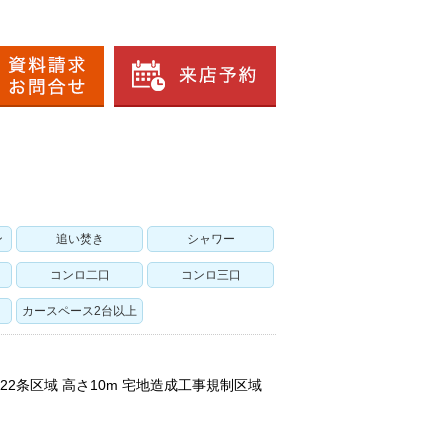
ン
追い焚き
シャワー
コンロ二口
コンロ三口
カースペース2台以上
第22条区域 高さ10m 宅地造成工事規制区域