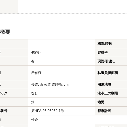
概要
-
構造/階数
率
40(%)
容積率
有
現況/引渡し
利
所有権
私道負担面積
況
接道: 西 公道 道路幅: 5ｍ
用途地域
バック
なし
法令上の制限
畑
地勢
認番号
第HPA-26-05962-1号
都市計画
様
仲介