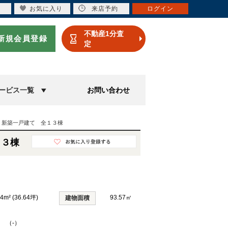
お気に入り
来店予約
ログイン
不動産1分査
新規会員登録
定
ービス一覧
お問い合わせ
 新築一戸建て 全１３棟
１３棟
14m² (36.64坪)
93.57㎡
建物面積
K （-）