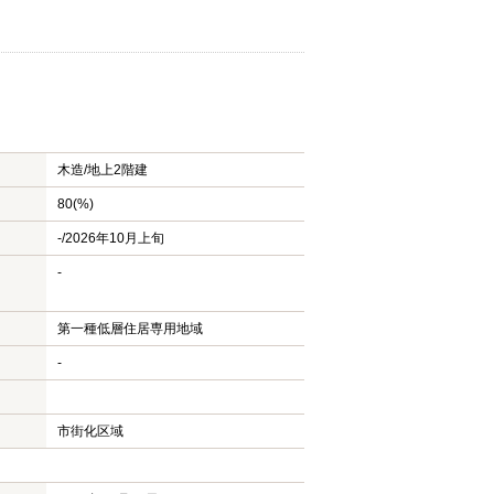
木造/
地上2階建
80(%)
-/2026年10月上旬
-
第一種低層住居専用地域
-
市街化区域