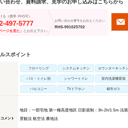
い合わせ、資料請求、見学のお申し込みはこちらから
ける（携帯･PHS可）
お問い合わせ番号をお伝えください
2-497-5777
RHS-991025702
ページを見た」
とお伝え下さい。
ルスポイント
フローリング
システムキッチン
カウンターキッチ
バス・トイレ別
シャワートイレ
室内洗濯機置場
バルコニー
TVドアホン
都市ガス
地目：一部宅地 第一種高度地区 日影規制：3h-2h/1.5m 法
スコメント
景観法 航空法 農地法