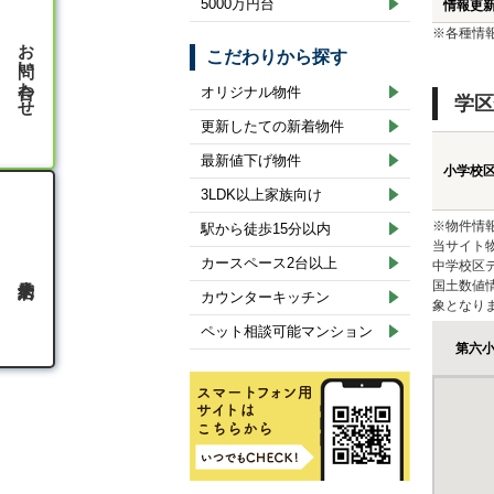
5000万円台
情報更
※各種情
お問い合わせ
こだわりから探す
オリジナル物件
学区
更新したての新着物件
最新値下げ物件
小学校
3LDK以上家族向け
※物件情
駅から徒歩15分以内
当サイト
カースペース2台以上
中学校区
国土数値
カウンターキッチン
象となり
ペット相談可能マンション
第六