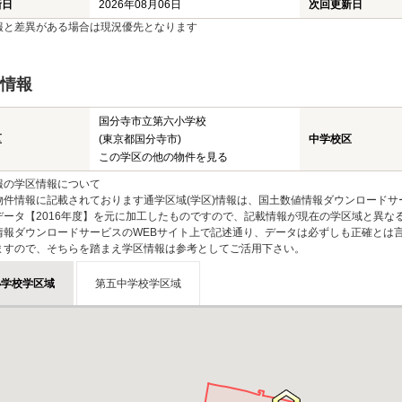
新日
2026年08月06日
次回更新日
報と差異がある場合は現況優先となります
情報
国分寺市立第六小学校
区
(東京都国分寺市)
中学校区
この学区の他の物件を見る
報の学区情報について
物件情報に記載されております通学区域(学区)情報は、国土数値情報ダウンロードサ
データ【2016年度】を元に加工したものですので、記載情報が現在の学区域と異な
情報ダウンロードサービスのWEBサイト上で記述通り、データは必ずしも正確とは言
ますので、そちらを踏まえ学区情報は参考としてご活用下さい。
小学校学区域
第五中学校学区域