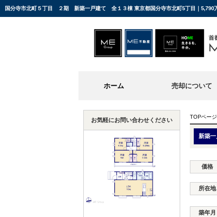
国分寺市北町５丁目 ２期 新築一戸建て 全１３棟 東京都国分寺市北町5丁目｜5,79
ホーム
売却について
TOPページ
お気軽にお問い合わせください
新築一
価格
所在地
築年月