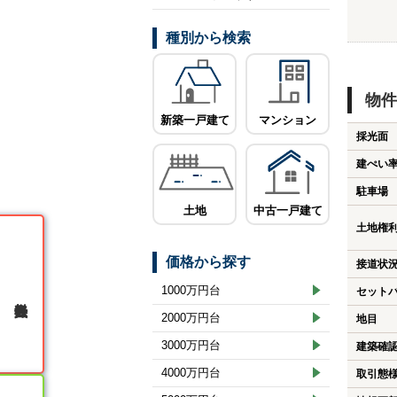
種別から検索
物件
新築一戸建て
マンション
採光面
建ぺい
駐車場
土地
中古一戸建て
土地権
価格から探す
接道状
1000万円台
セット
無料会員登録
2000万円台
地目
3000万円台
建築確
4000万円台
取引態