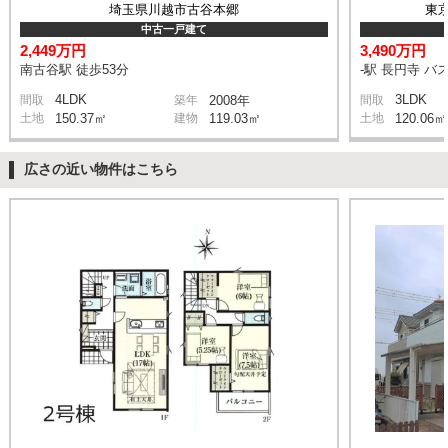
埼玉県川越市古谷本郷
東
中古一戸建て
2,449万円
3,490万円
南古谷駅 徒歩53分
-駅 長円寺 バス
4LDK
3LDK
間取
築年
2008年
間取
土地
150.37㎡
建物
119.03㎡
土地
120.06㎡
広さの近い物件はこちら