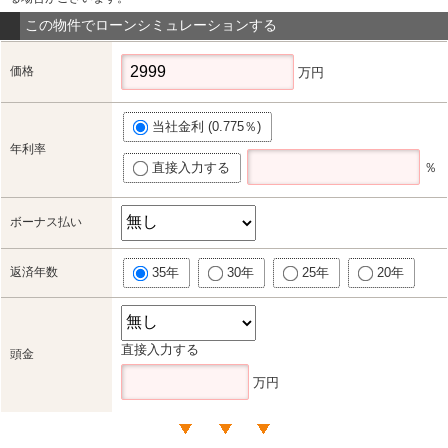
この物件でローンシミュレーションする
価格
万円
当社金利 (0.775％)
年利率
直接入力する
％
ボーナス払い
返済年数
35年
30年
25年
20年
直接入力する
頭金
万円