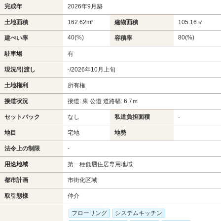
完成年
2026年9月築
土地面積
162.62m²
建物面積
105.16㎡
40(%)
80(%)
建ぺい率
容積率
駐車場
有
現況/引渡し
-/2026年10月上旬
土地権利
所有権
接道状況
接道: 東 公道 道路幅: 6.7ｍ
セットバック
なし
私道負担面積
-
地目
宅地
地勢
-
法令上の制限
用途地域
第一種低層住居専用地域
都市計画
市街化区域
取引態様
仲介
フローリング
システムキッチン