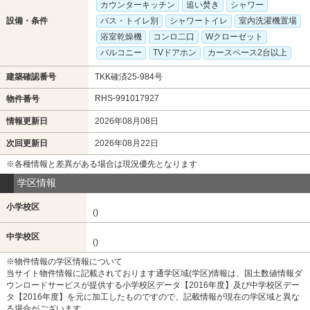
カウンターキッチン
追い焚き
シャワー
設備・条件
バス・トイレ別
シャワートイレ
室内洗濯機置場
浴室乾燥機
コンロ二口
Wクローゼット
バルコニー
TVドアホン
カースペース2台以上
建築確認番号
TKK確済25-984号
RHS-991017927
物件番号
情報更新日
2026年08月08日
次回更新日
2026年08月22日
※各種情報と差異がある場合は現況優先となります
学区情報
小学校区
()
中学校区
()
※物件情報の学区情報について
当サイト物件情報に記載されております通学区域(学区)情報は、国土数値情報ダ
ウンロードサービスが提供する小学校区データ【2016年度】及び中学校区デー
タ【2016年度】を元に加工したものですので、記載情報が現在の学区域と異な
る場合がございます。