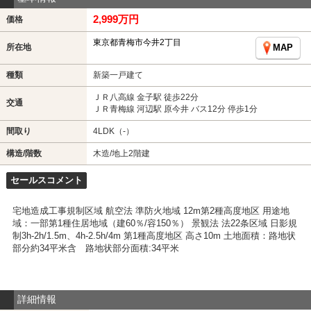
2,999万円
価格
東京都青梅市今井2丁目
所在地
MAP
種類
新築一戸建て
ＪＲ八高線 金子駅 徒歩22分
交通
ＪＲ青梅線 河辺駅 原今井 バス12分 停歩1分
間取り
4LDK（-）
構造/階数
木造/地上2階建
セールスコメント
宅地造成工事規制区域 航空法 準防火地域 12m第2種高度地区 用途地
域：一部第1種住居地域（建60％/容150％） 景観法 法22条区域 日影規
制3h-2h/1.5m、4h-2.5h/4m 第1種高度地区 高さ10m 土地面積：路地状
部分約34平米含 路地状部分面積:34平米
詳細情報