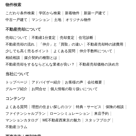
物件検索
こだわり条件検索
学区から検索
新着物件
新築一戸建て
中古一戸建て
マンション
土地
オリジナル物件
不動産売却について
売却について
不動産1分査定
売却査定
住宅診断
不動産売却の流れ
「仲介」と「買取」の違い
不動産売却時の諸費用
少しでも高く売るポイント
よくある質問
仲介手数料について
相続相談
媒介契約の種類とは
不動産売却をするならどんな業者が良い？
不動産売却価格の決め方
当社について
トップページ
アドバイザー紹介
お客様の声
会社概要
グループ紹介
お問合せ
個人情報の取り扱いについて
コンテンツ
よくある質問
理想の住まい探しのコツ
特典・サービス
保険の相談
ファイナンシャルプラン
ローンシミュレーション
来店予約
マンションカタログ
ME不動産西東京の魅力
スタッフブログ
不動産コラム