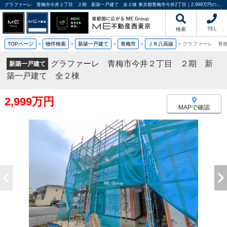
グラファーレ 青梅市今井２丁目 ２期 新築一戸建て 全２棟 東京都青梅市今井2丁目｜2,999万円の新築一戸建て｜分譲住宅や新築物件｜ME不動産西東京
TEL
検索
TOPページ
>
物件検索
>
新築一戸建て
>
青梅市
>
ＪＲ八高線
>
グラファーレ 青
グラファーレ 青梅市今井２丁目 ２期 新
新築一戸建て
築一戸建て 全２棟
2,999万円
MAPで確認