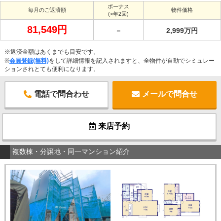
ボーナス
毎月のご返済額
物件価格
(×年2回)
81,549円
－
2,999万円
※返済金額はあくまでも目安です。
※
会員登録(無料)
をして詳細情報を記入されますと、全物件が自動でシミュレー
ションされとても便利になります。
電話で問合わせ
メールで問合せ
来店予約
複数棟・分譲地・同一マンション紹介