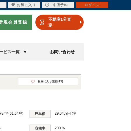
お気に入り
来店予約
ログイン
不動産1分査
新規会員登録
定
ービス一覧
お問い合わせ
78m² (61.64坪)
29.04万円 /坪
坪単価
%
200 %
容積率