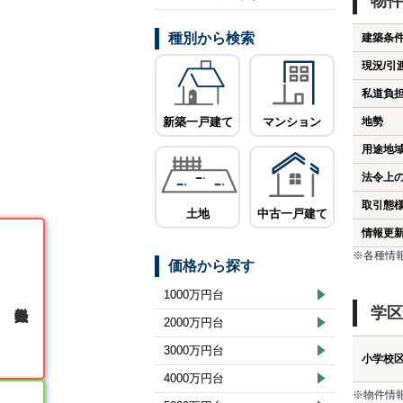
物件
種別から検索
建築条
現況/引
私道負
新築一戸建て
マンション
地勢
用途地
法令上
取引態
土地
中古一戸建て
情報更
※各種情
価格から探す
1000万円台
無料会員登録
学区
2000万円台
3000万円台
小学校
4000万円台
※物件情