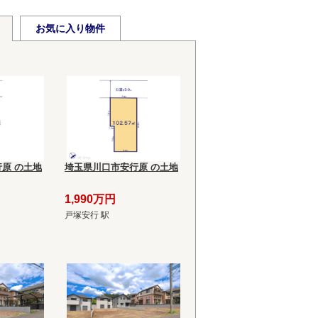
お気に入り物件
原 の土地
埼玉県川口市安行原 の土地
1,990万円
戸塚安行 駅