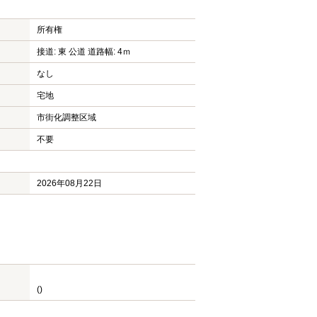
所有権
接道: 東 公道 道路幅: 4ｍ
なし
宅地
市街化調整区域
不要
2026年08月22日
()