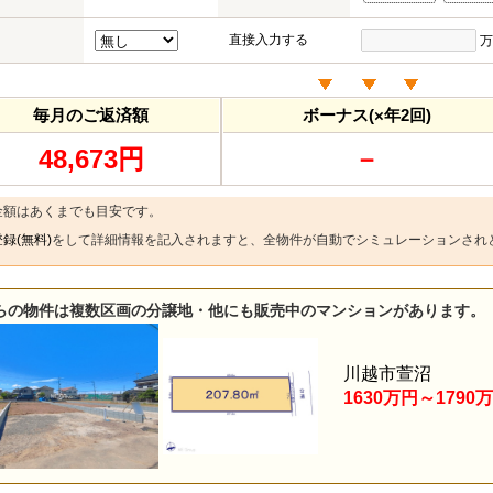
直接入力する
万
毎月のご返済額
ボーナス(×年2回)
48,673円
－
金額はあくまでも目安です。
録(無料)
をして詳細情報を記入されますと、全物件が自動でシミュレーションされ
らの物件は複数区画の分譲地・他にも販売中のマンションがあります。
川越市萱沼
1630万円～1790