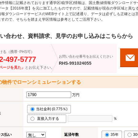
物件情報に記載されております通学区域(学区)情報は、国土数値情報ダウンロードサ
データ【2016年度】を元に加工したものですので、記載情報が現在の学区域と異な
情報ダウンロードサービスのWEBサイト上で記述通り、データは必ずしも正確とは言
ますので、そちらを踏まえ学区情報は参考としてご活用下さい。
い合わせ、資料請求、見学のお申し込みはこちらから
ける（携帯･PHS可）
お問い合わせ番号をお伝えください
2-497-5777
RHS-991024055
ページを見た」
とお伝え下さい。
の物件でローンシミュレーションする
万円
当社金利 (0.775％)
率
直接入力する
％
ナス払い
返済年数
35年
3