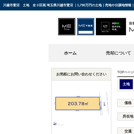
川越市萱沼 土地 全３区画 埼玉県川越市萱沼 ｜1,790万円の土地｜売地や分譲地情報
ホーム
売却について
TOPページ
お気軽にお問い合わせください
土地
価格
所在地
交通