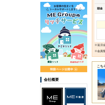
頭金
※返済
※
会員登
こち
会社概要