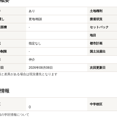
概要
件
あり
土地権利
渡し
更地/相談
接道状況
担面積
-
セットバック
地目
域
指定なし
都市計画
の制限
-
国土法届出
様
仲介
新日
2026年08月08日
次回更新日
報と差異がある場合は現況優先となります
情報
区
中学校区
()
報の学区情報について