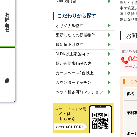
5000万円台
当サイト
中学校区
お問い合わせ
国土数値
こだわりから探す
象となり
オリジナル物件
更新したての新着物件
お問
最新値下げ物件
電話をか
3LDK以上家族向け
04
駅から徒歩15分以内
「ホーム
カースペース2台以上
こ
カウンターキッチン
ペット相談可能マンション
価格
年利
ボー