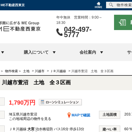
物件検索
｜ME不動産西東京
年中無休 営業時間：9:00～
18:30
042-497-
5777
購入について
会社案内
サ
>
>
>
>
物件検索
>
土地
川越市
ＪＲ川越線
川越市萱沼 土地 全３区画
川越市萱沼 土地 全３区画
1,790万円
埼玉県川越市萱沼
203.
土地面積
MAPで確認
この地域周辺の物件を見る
ＪＲ川越線
大宮
治水橋堤防 バス16分 停歩13分
60 
建ぺい率