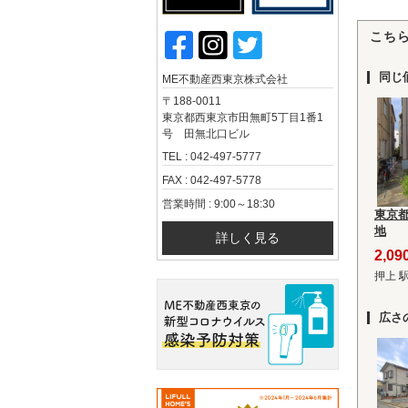
こち
同じ
ME不動産西東京株式会社
〒188-0011
東京都西東京市田無町5丁目1番1
号 田無北口ビル
TEL : 042-497-5777
FAX : 042-497-5778
営業時間 : 9:00～18:30
東京
地
詳しく見る
2,0
押上 
広さ