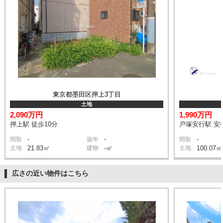
東京都墨田区押上3丁目
土地
2,090万円
1,990万円
押上駅 徒歩10分
戸塚安行駅 安行
-
-
-
間取
築年
間取
土地
21.83㎡
建物
-㎡
土地
100.07㎡
広さの近い物件はこちら