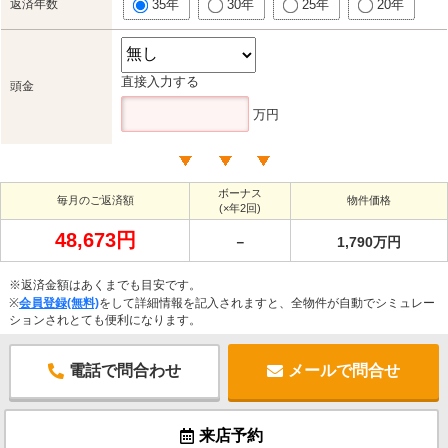
返済年数
35年
30年
25年
20年
直接入力する
頭金
万円
ボーナス
毎月のご返済額
物件価格
(×年2回)
48,673円
－
1,790万円
※返済金額はあくまでも目安です。
※
会員登録(無料)
をして詳細情報を記入されますと、全物件が自動でシミュレー
ションされとても便利になります。
電話で問合わせ
メールで問合せ
来店予約