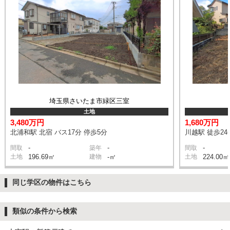
埼玉県さいたま市緑区三室
土地
3,480万円
1,680万円
北浦和駅 北宿 バス17分 停歩5分
川越駅 徒歩24
-
-
-
間取
築年
間取
土地
196.69㎡
建物
-㎡
土地
224.00㎡
同じ学区の物件はこちら
類似の条件から検索