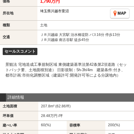
1,790万円
価格
埼玉県川越市萱沼
所在地
MAP
種類
土地
ＪＲ川越線 大宮駅 治水橋堤防 バス16分 停歩13分
交通
ＪＲ川越線 南古谷駅 徒歩45分
セールスコメント
景観法 宅地造成工事規制区域 東側建築基準法第42条第2項道路（セッ
トバック要、土地面積別途） 日影規制：5h-3h/4m 建築条件:付き、
都市計画:市街化調整区域（建築許可:開発許可等による分譲地内）
詳細情報
土地面積
207.8m² (62.86坪)
坪単価
28.48万円 /坪
60(%)
200(%)
建ぺい率
容積率