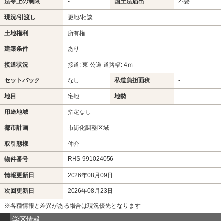
法令上の制限
-
国土法届出
不要
現況/引渡し
更地/相談
土地権利
所有権
建築条件
あり
接道状況
接道: 東 公道 道路幅: 4ｍ
セットバック
なし
私道負担面積
-
地目
宅地
地勢
用途地域
指定なし
都市計画
市街化調整区域
取引態様
仲介
RHS-991024056
物件番号
情報更新日
2026年08月09日
次回更新日
2026年08月23日
※各種情報と差異がある場合は現況優先となります
学区情報