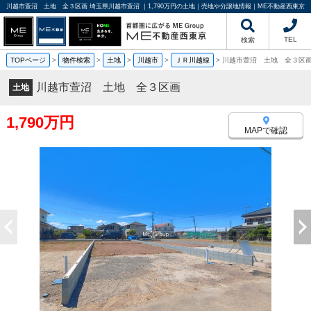
川越市萱沼 土地 全３区画 埼玉県川越市萱沼 ｜1,790万円の土地｜売地や分譲地情報｜ME不動産西東京
TEL
検索
TOPページ
>
物件検索
>
土地
>
川越市
>
ＪＲ川越線
>
川越市萱沼 土地 全３区
川越市萱沼 土地 全３区画
土地
1,790万円
MAPで確認